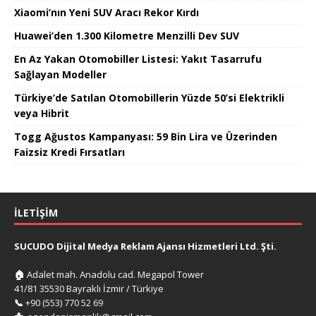
Xiaomi’nın Yeni SUV Aracı Rekor Kırdı
Huawei’den 1.300 Kilometre Menzilli Dev SUV
En Az Yakan Otomobiller Listesi: Yakıt Tasarrufu
Sağlayan Modeller
Türkiye’de Satılan Otomobillerin Yüzde 50’si Elektrikli
veya Hibrit
Togg Ağustos Kampanyası: 59 Bin Lira ve Üzerinden
Faizsiz Kredi Fırsatları
İLETIŞIM
SUCUDO Dijital Medya Reklam Ajansı Hizmetleri Ltd. Şti.
🏠
Adalet mah. Anadolu cad. Megapol Tower
41/81 35530 Bayraklı İzmir / Türkiye
📞
+90 (553) 770 52 69