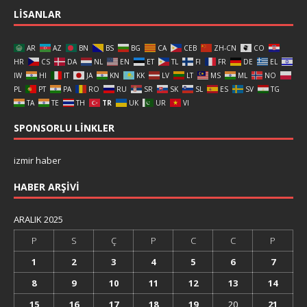
LISANLAR
AR
AZ
BN
BS
BG
CA
CEB
ZH-CN
CO
HR
CS
DA
NL
EN
ET
TL
FI
FR
DE
EL
IW
HI
IT
JA
KN
KK
LV
LT
MS
ML
NO
PL
PT
PA
RO
RU
SR
SK
SL
ES
SV
TG
TA
TE
TH
TR
UK
UR
VI
SPONSORLU LINKLER
izmir haber
HABER ARŞIVI
ARALIK 2025
P
S
Ç
P
C
C
P
1
2
3
4
5
6
7
8
9
10
11
12
13
14
15
16
17
18
19
20
21