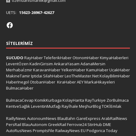
📩
ozendanismanlik@gmail.com
UETS:
15623-26967-42627
SITELERIMIZ
SUCUDO
RayHaber
TeleferikHaber
OtonomHaber
KimyaHaberleri
LeventÖzen
KadinGirisim
AnkaraYasam
AdanaMersin
Merhabaİzmir
KaravanHaber
YelkenHaber
KamuHaber
UcakHaber
MakineTamir
Iptidai
SilahHaber
LeoTheMaster.Net
KolayBilimHaber
HaberInegol
OtobanHaber
KiraHaber
AEY
MarkaHikayeleri
BulmacaHaber
BulmacaCevap
KomikKurbaga
KolayHarita
RayTurkiye
ZorBulmaca
KentveSağlık
LeventinMutfağı
Rayİhale
MeşhurBlog
TOKİEmlak
RaillyNews
AutonoumNews
BlauBahn
GareExpress
ArabRailNews
PersRail
BlauAutonom
GreekRail
Ferrovie24
StiriHub
DME
AutoRusNews
PromptsFile
RailwayNews EU
Podgorica Today