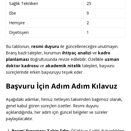
Sağlık Teknikeri
25
Ebe
9
Hemşire
2
Diyetisyen
1
Bu tablonun,
resmi duyuru
ile güncelleneceğini unutmayın.
Branş bazlı talepler, kurumun
ihtiyaç analizi
ve
kadro
planlaması
doğrultusunda revize edilebilir. Özellikle
uzman
doktor kadrosu
ve
akademik nitelik
talepleri, başvuru
süreçlerinde erken başvuruyu teşvik eder.
Başvuru İçin Adım Adım Kılavuz
Aşağıdaki adımlar, henüz netleşen takvimden bağımsız olarak,
genel kabul gören süreçleri özetler. Resmi duyuru
açıklandığında, her adım için güncel belgeler ve süreler
paylaşılacaktır.
Resmi Duyuruyu Takip Edin
: ÖSYM ve Sağlık Bakanlığı’nın