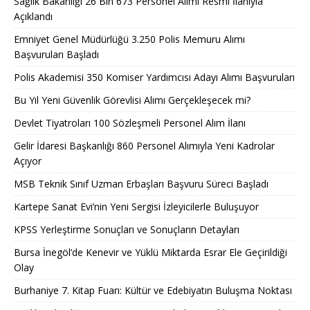
Sağlık Bakanlığı 26 Bin 673 Personel Alımı Resmi İlanıyla
Açıklandı
Emniyet Genel Müdürlüğü 3.250 Polis Memuru Alımı
Başvuruları Başladı
Polis Akademisi 350 Komiser Yardımcısı Adayı Alımı Başvuruları
Bu Yıl Yeni Güvenlik Görevlisi Alımı Gerçekleşecek mi?
Devlet Tiyatroları 100 Sözleşmeli Personel Alım İlanı
Gelir İdaresi Başkanlığı 860 Personel Alımıyla Yeni Kadrolar
Açıyor
MSB Teknik Sınıf Uzman Erbaşları Başvuru Süreci Başladı
Kartepe Sanat Evi’nin Yeni Sergisi İzleyicilerle Buluşuyor
KPSS Yerleştirme Sonuçları ve Sonuçların Detayları
Bursa İnegöl’de Kenevir ve Yüklü Miktarda Esrar Ele Geçirildiği
Olay
Burhaniye 7. Kitap Fuarı: Kültür ve Edebiyatın Buluşma Noktası