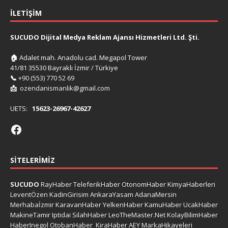
İLETIŞIM
SUCUDO Dijital Medya Reklam Ajansı Hizmetleri Ltd. Şti.
🏠
Adalet mah. Anadolu cad. Megapol Tower
41/81 35530 Bayraklı İzmir / Türkiye
📞
+90 (553) 770 52 69
📩
ozendanismanlik@gmail.com
UETS:
15623-26967-42627
SITELERIMIZ
SUCUDO
RayHaber
TeleferikHaber
OtonomHaber
KimyaHaberleri
LeventÖzen
KadinGirisim
AnkaraYasam
AdanaMersin
Merhabaİzmir
KaravanHaber
YelkenHaber
KamuHaber
UcakHaber
MakineTamir
Iptidai
SilahHaber
LeoTheMaster.Net
KolayBilimHaber
HaberInegol
OtobanHaber
KiraHaber
AEY
MarkaHikayeleri