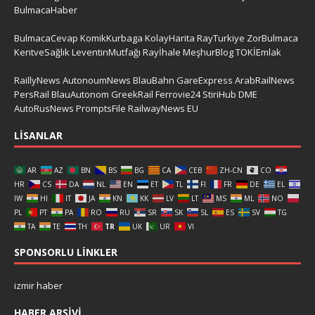
BulmacaHaber
BulmacaCevap
KomikKurbaga
KolayHarita
RayTurkiye
ZorBulmaca
KentveSağlık
LeventinMutfağı
Rayİhale
MeşhurBlog
TOKİEmlak
RaillyNews
AutonoumNews
BlauBahn
GareExpress
ArabRailNews
PersRail
BlauAutonom
GreekRail
Ferrovie24
StiriHub
DME
AutoRusNews
PromptsFile
RailwayNews EU
LISANLAR
AR
AZ
BN
BS
BG
CA
CEB
ZH-CN
CO
HR
CS
DA
NL
EN
ET
TL
FI
FR
DE
EL
IW
HI
IT
JA
KN
KK
LV
LT
MS
ML
NO
PL
PT
PA
RO
RU
SR
SK
SL
ES
SV
TG
TA
TE
TH
TR
UK
UR
VI
SPONSORLU LINKLER
izmir haber
HABER ARŞIVI