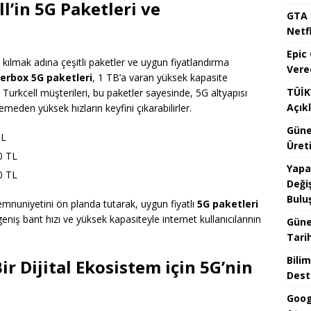
l’in 5G Paketleri ve
GTA 
Netfl
Epic
ir kılmak adına çeşitli paketler ve uygun fiyatlandırma
Vere
erbox 5G paketleri
, 1 TB’a varan yüksek kapasite
TÜİK’
 Turkcell müşterileri, bu paketler sayesinde, 5G altyapısı
Açık
emeden yüksek hızların keyfini çıkarabilirler.
Güne
TL
Üreti
50 TL
Yapa
00 TL
Değiş
Bulu
nuniyetini ön planda tutarak, uygun fiyatlı
5G paketleri
 geniş bant hızı ve yüksek kapasiteyle internet kullanıcılarının
Güne
Tari
Bilim
ir Dijital Ekosistem için 5G’nin
Dest
Goog