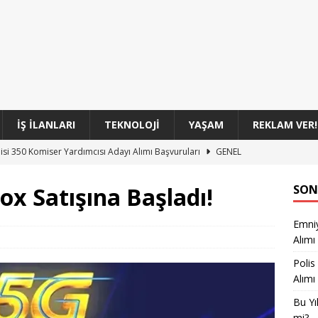
İŞ İLANLARI
TEKNOLOJI
YAŞAM
REKLAM VER!
üvenlik Görevlisi Alımı Gerçekleşecek mi?
GENEL
oları 100 Sözleşmeli Personel Alım İlanı
GENEL
ox Satışına Başladı!
SON
 Başkanlığı 860 Personel Alımıyla Yeni Kadrolar Açıyor
GENEL
Emni
l Müdürlüğü 3.250 Polis Memuru Alımı Başvuruları Başladı
Alımı
Polis
si 350 Komiser Yardımcısı Adayı Alımı Başvuruları
GENEL
Alımı
Bu Yı
mi?