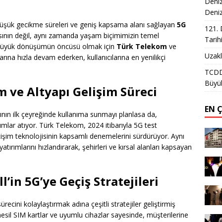
Deniz
Deni
 düşük gecikme süreleri ve geniş kapsama alanı sağlayan
5G
121. 
pısının değil, aynı zamanda yaşam biçimimizin temel
Tarih
 bu büyük dönüşümün öncüsü olmak için
Türk Telekom
ve
Uzakl
arına hızla devam ederken, kullanıcılarına en yenilikçi
TCDD 
Büyük
m ve Altyapı Gelişim Süreci
EN 
lının ilk çeyreğinde kullanıma sunmayı planlasa da,
mlar atıyor. Türk Telekom, 2024 itibarıyla 5G test
letişim teknolojisinin kapsamlı denemelerini sürdürüyor. Aynı
atırımlarını hızlandırarak, şehirleri ve kırsal alanları kapsayan
’in 5G’ye Geçiş Stratejileri
ürecini kolaylaştırmak adına çeşitli stratejiler geliştirmiş
sil SIM kartlar ve uyumlu cihazlar sayesinde, müşterilerine