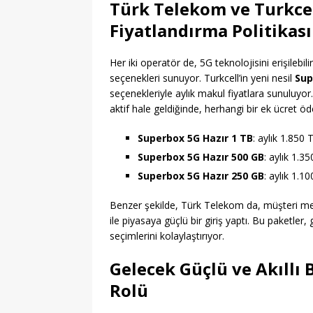
Türk Telekom ve Turkcel
Fiyatlandırma Politikası
Her iki operatör de, 5G teknolojisini erişilebil
seçenekleri sunuyor. Turkcell’in yeni nesil
Sup
seçenekleriyle aylık makul fiyatlara sunuluyor.
aktif hale geldiğinde, herhangi bir ek ücret öd
Superbox 5G Hazır 1 TB
: aylık 1.850 
Superbox 5G Hazır 500 GB
: aylık 1.3
Superbox 5G Hazır 250 GB
: aylık 1.1
Benzer şekilde, Türk Telekom da, müşteri mem
ile piyasaya güçlü bir giriş yaptı. Bu paketler,
seçimlerini kolaylaştırıyor.
Gelecek Güçlü ve Akıllı B
Rolü