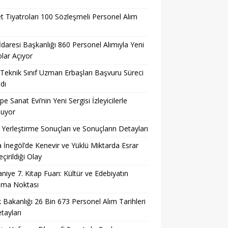
t Tiyatroları 100 Sözleşmeli Personel Alım
 İdaresi Başkanlığı 860 Personel Alımıyla Yeni
lar Açıyor
eknik Sınıf Uzman Erbaşları Başvuru Süreci
dı
pe Sanat Evi’nin Yeni Sergisi İzleyicilerle
şuyor
Yerleştirme Sonuçları ve Sonuçların Detayları
 İnegöl’de Kenevir ve Yüklü Miktarda Esrar
çirildiği Olay
niye 7. Kitap Fuarı: Kültür ve Edebiyatın
şma Noktası
k Bakanlığı 26 Bin 673 Personel Alım Tarihleri
tayları