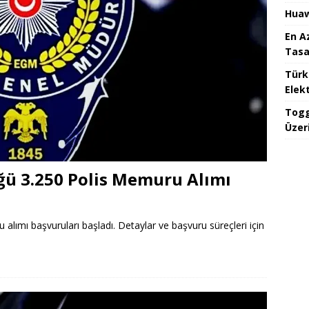
Huaw
En A
Tasa
Türk
Elekt
Togg
Üzeri
ü 3.250 Polis Memuru Alımı
lımı başvuruları başladı. Detaylar ve başvuru süreçleri için