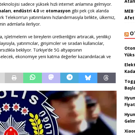
Atam
teknolojisi sadece yüksek hızlı internet anlamına gelmiyor.
aları
,
endüstri 4.0
ve
otomasyon
gibi pek çok alanda
MEB 
k Telekom’un yatırımlarını hızlandırmasıyla birlikte, ülkemiz,
Afet 
min adımlarla ilerliyor.
O
 işletmelerin ve bireylerin üretkenliğini artıracak, yenilikçi
ıyla, yatırımcılar, girişimciler ve sıradan kullanıcılar,
Otom
ırsızlıkla bekliyor. Türkiye’de 5G altyapısının
Yüks
selecek, ekonomiye yeni katma değerler kazandırılacak ve
Elek
Kada
Togg 
Başl
Hyun
Fiyat
Hyun
Gelm
Xiao