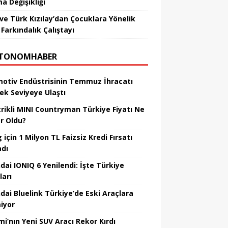
a Değişikliği
ve Türk Kızılay’dan Çocuklara Yönelik
Farkındalık Çalıştayı
TONOMHABER
otiv Endüstrisinin Temmuz İhracatı
ek Seviyeye Ulaştı
trikli MINI Countryman Türkiye Fiyatı Ne
r Oldu?
için 1 Milyon TL Faizsiz Kredi Fırsatı
adı
dai IONIQ 6 Yenilendi: İşte Türkiye
ları
dai Bluelink Türkiye’de Eski Araçlara
iyor
mi’nın Yeni SUV Aracı Rekor Kırdı