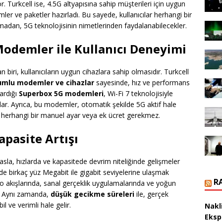
. Turkcell ise, 4.5G altyapısına sahip müşterileri için uygun
ler ve paketler hazırladı. Bu sayede, kullanıcılar herhangi bir
madan, 5G teknolojisinin nimetlerinden faydalanabilecekler.
odemler ile Kullanıcı Deneyimi
biri, kullanıcıların uygun cihazlara sahip olmasıdır. Turkcell
umlu modemler ve cihazlar
sayesinde, hız ve performans
kardığı
Superbox 5G modemleri
, Wi-Fi 7 teknolojisiyle
ğlar. Ayrıca, bu modemler, otomatik şekilde 5G aktif hale
, herhangi bir manuel ayar veya ek ücret gerekmez.
apasite Artışı
yasla, hızlarda ve kapasitede devrim niteliğinde gelişmeler
e birkaç yüz Megabit ile gigabit seviyelerine ulaşmak
R
 akışlarında, sanal gerçeklik uygulamalarında ve yoğun
r. Aynı zamanda,
düşük gecikme süreleri
ile, gerçek
l ve verimli hale gelir.
Nakl
Eksp