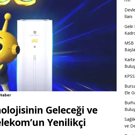
Devle
İlanı
Gelir
Kadro
MSB T
Başla
Karte
Bulu
KPSS 
Bursa
Ele Ge
uHaber
Burha
olojisinin Geleceği ve
Bulu
elekom’un Yenilikçi
Sağlı
ve De