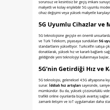
sorunsuz ve kesintisiz bir geçiş imkanı sunuyor
maliyetli ve kolay erişilebilir 5G uyumlu modem
cihaz değişimi veya yüksek maliyetle karşılaş
5G Uyumlu Cihazlar ve M
5G teknolojisine geçişte en önemli unsurlardan 
ve Türk Telekom, piyasaya sundukları
5G uy
standartlarını yükseltiyor. Turkcell’in satışa çı
donatılarak, yüksek hız ve kararlı bağlantı sa
geldiğinde yeni teknolojiyi kullanmaya başlar
5G’nin Getirdiği Hız ve K
5G teknolojisi, geleneksel 4.5G altyapısına kı
sunar.
İddialı hız artışları
sayesinde, saniyed
mümkündür. Bu da, yüksek çözünürlüklü video
trafikli online oyunlarda büyük avantaj sağla
zamanlı iletişim ve IoT uygulamaları daha stabi