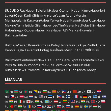
SUCUDO
RayHaber
TeleferikHaber
OtonomHaber
KimyaHaberleri
LeventÖzen
KadinGirisim
AnkaraYasam
AdanaMersin
Merhabaİzmir
KaravanHaber
YelkenHaber
KamuHaber
UcakHaber
MakineTamir
Iptidai
SilahHaber
LeoTheMaster.Net
KolayBilimHaber
HaberInegol
OtobanHaber
KiraHaber
AEY
MarkaHikayeleri
BulmacaHaber
BulmacaCevap
KomikKurbaga
KolayHarita
RayTurkiye
ZorBulmaca
KentveSağlık
LeventinMutfağı
Rayİhale
MeşhurBlog
TOKİEmlak
RaillyNews
AutonoumNews
BlauBahn
GareExpress
ArabRailNews
PersRail
BlauAutonom
GreekRail
Ferrovie24
StiriHub
DME
AutoRusNews
PromptsFile
RailwayNews EU
Podgorica Today
LISANLAR
AR
AZ
BN
BS
BG
CA
CEB
ZH-CN
CO
HR
CS
DA
NL
EN
ET
TL
FI
FR
DE
EL
IW
HI
IT
JA
KN
KK
LV
LT
MS
ML
NO
PL
PT
PA
RO
RU
SR
SK
SL
ES
SV
TG