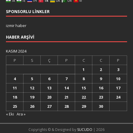
TA
TE
TH
TR
UK
UR
VI
SPONSORLU LINKLER
izmir haber
HABER ARŞIVI
KASIM 2024
P
S
Ç
P
C
C
P
1
2
3
4
5
6
7
8
9
10
11
12
13
14
15
16
17
18
19
20
21
22
23
24
25
26
27
28
29
30
« Eki
Ara »
Copyrights © & Designed by
SUCUDO
| 2026