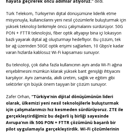
hayata geçirerek öncü adımlar atıyoruz.”
dedi.
Türk Telekom, Türkiye’nin dijital dönüşümüne liderlik etme
misyonuyla, kullanıcılarını yeni nesil çözümlerle buluşturmak için
yüksek teknoloji birikimiyle öncü çalışmalarını sürdürüyor. 50G
PON + FTTR teknolojisi, fiber optik altyapıyı bina içi lokasyon
bazlı yayarak dijital ağ oluşturmayı hedefliyor. Bu çözüm, tek
bir ağ üzerinden 50GE optik erişimi sağlarken, 10 Gbps’e kadar
varan hızlarda kablosuz Wi-Fi kapsaması sunuyor.
Bu teknoloji, çok daha fazla kullanıcının aynı anda Wi-Fi ağına
erişebilmesini mümkün kılarak yüksek bant genişliği ihtiyacını
karşılıyor. Aynı zamanda, akıllı üretim, sağlık ve eğitim gibi
sektörler için büyük önem taşıyan bir çözüm sunuyor.
Zafer Orhan,
“Türkiye’nin dijital dönüşümünün lideri
olarak, ülkemizi yeni nesil teknolojilerle buluşturmak
için çalışmalarımızı hız kesmeden sürdürüyoruz. ZTE ile
gerçekleştirdiğimiz bu değerli iş birliği sayesinde
Avrupa’nın ilk 50G PON + FTTR çözümünü başarılı bir
pilot uygulamayla gerçekleştirdik. Wi-Fi çözümlerinin