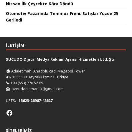
Nissan İlk Çeyrekte Kâra Döndü
Otomotiv Pazarında Temmuz Freni: Satışlar Yüzde 25
Geriledi
İLETIŞIM
SUCUDO Dijital Medya Reklam Ajansı Hizmetleri Ltd. Şti.
🏠
Adalet mah. Anadolu cad. Megapol Tower
41/81 35530 Bayraklı İzmir / Türkiye
📞
+90 (553) 770 52 69
📩
ozendanismanlik@gmail.com
UETS:
15623-26967-42627
SITELERIMIZ