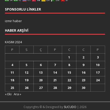
TA
TE
TH
TR
UK
UR
VI
SPONSORLU LINKLER
izmir haber
HABER ARŞIVI
KASIM 2024
P
S
Ç
P
C
C
P
1
2
3
4
5
6
7
8
9
10
11
12
13
14
15
16
17
18
19
20
21
22
23
24
25
26
27
28
29
30
« Eki
Ara »
Copyrights © & Designed by
SUCUDO
| 2026