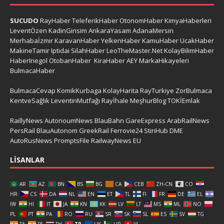
SUCUDO
RayHaber
TeleferikHaber
OtonomHaber
KimyaHaberleri
LeventÖzen
KadinGirisim
AnkaraYasam
AdanaMersin
Merhabaİzmir
KaravanHaber
YelkenHaber
KamuHaber
UcakHaber
MakineTamir
Iptidai
SilahHaber
LeoTheMaster.Net
KolayBilimHaber
HaberInegol
OtobanHaber
KiraHaber
AEY
MarkaHikayeleri
BulmacaHaber
BulmacaCevap
KomikKurbaga
KolayHarita
RayTurkiye
ZorBulmaca
KentveSağlık
LeventinMutfağı
Rayİhale
MeşhurBlog
TOKİEmlak
RaillyNews
AutonoumNews
BlauBahn
GareExpress
ArabRailNews
PersRail
BlauAutonom
GreekRail
Ferrovie24
StiriHub
DME
AutoRusNews
PromptsFile
RailwayNews EU
LISANLAR
AR
AZ
BN
BS
BG
CA
CEB
ZH-CN
CO
HR
CS
DA
NL
EN
ET
TL
FI
FR
DE
EL
IW
HI
IT
JA
KN
KK
LV
LT
MS
ML
NO
PL
PT
PA
RO
RU
SR
SK
SL
ES
SV
TG