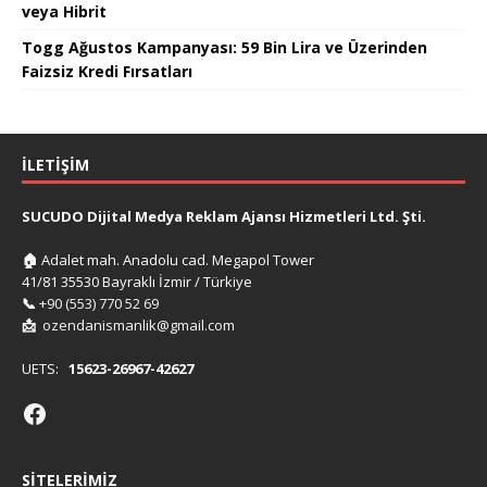
veya Hibrit
Togg Ağustos Kampanyası: 59 Bin Lira ve Üzerinden
Faizsiz Kredi Fırsatları
İLETIŞIM
SUCUDO Dijital Medya Reklam Ajansı Hizmetleri Ltd. Şti.
🏠
Adalet mah. Anadolu cad. Megapol Tower
41/81 35530 Bayraklı İzmir / Türkiye
📞
+90 (553) 770 52 69
📩
ozendanismanlik@gmail.com
UETS:
15623-26967-42627
SITELERIMIZ