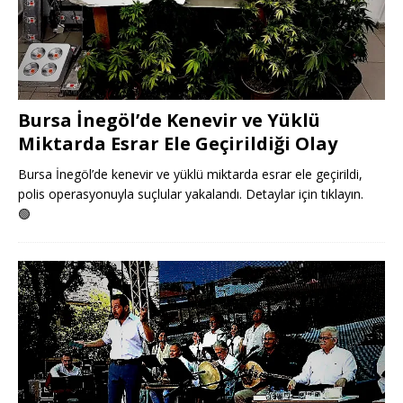
Bursa İnegöl’de Kenevir ve Yüklü
Miktarda Esrar Ele Geçirildiği Olay
Bursa İnegöl’de kenevir ve yüklü miktarda esrar ele geçirildi,
polis operasyonuyla suçlular yakalandı. Detaylar için tıklayın.
🟢