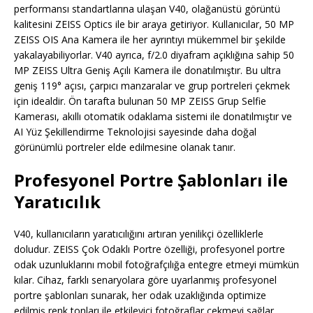
performansı standartlarına ulaşan V40, olağanüstü görüntü
kalitesini ZEISS Optics ile bir araya getiriyor. Kullanıcılar, 50 MP
ZEISS OIS Ana Kamera ile her ayrıntıyı mükemmel bir şekilde
yakalayabiliyorlar. V40 ayrıca, f/2.0 diyafram açıklığına sahip 50
MP ZEISS Ultra Geniş Açılı Kamera ile donatılmıştır. Bu ultra
geniş 119° açısı, çarpıcı manzaralar ve grup portreleri çekmek
için idealdir. Ön tarafta bulunan 50 MP ZEISS Grup Selfie
Kamerası, akıllı otomatik odaklama sistemi ile donatılmıştır ve
AI Yüz Şekillendirme Teknolojisi sayesinde daha doğal
görünümlü portreler elde edilmesine olanak tanır.
Profesyonel Portre Şablonları ile
Yaratıcılık
V40, kullanıcıların yaratıcılığını artıran yenilikçi özelliklerle
doludur. ZEISS Çok Odaklı Portre özelliği, profesyonel portre
odak uzunluklarını mobil fotoğrafçılığa entegre etmeyi mümkün
kılar. Cihaz, farklı senaryolara göre uyarlanmış profesyonel
portre şablonları sunarak, her odak uzaklığında optimize
edilmiş renk tonları ile etkileyici fotoğraflar çekmeyi sağlar.