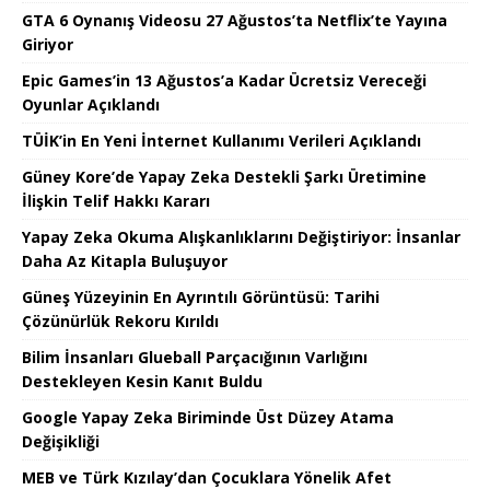
GTA 6 Oynanış Videosu 27 Ağustos’ta Netflix’te Yayına
Giriyor
Epic Games’in 13 Ağustos’a Kadar Ücretsiz Vereceği
Oyunlar Açıklandı
TÜİK’in En Yeni İnternet Kullanımı Verileri Açıklandı
Güney Kore’de Yapay Zeka Destekli Şarkı Üretimine
İlişkin Telif Hakkı Kararı
Yapay Zeka Okuma Alışkanlıklarını Değiştiriyor: İnsanlar
Daha Az Kitapla Buluşuyor
Güneş Yüzeyinin En Ayrıntılı Görüntüsü: Tarihi
Çözünürlük Rekoru Kırıldı
Bilim İnsanları Glueball Parçacığının Varlığını
Destekleyen Kesin Kanıt Buldu
Google Yapay Zeka Biriminde Üst Düzey Atama
Değişikliği
MEB ve Türk Kızılay’dan Çocuklara Yönelik Afet