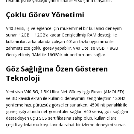
teknolojisi ile yaklaşık yarım saatte %80 şarja ulaşabilir.
Çoklu Görev Yönetimi
V40 serisi, iş ve eğlence için mükemmel bir kullanıcı deneyimi
sunar. 12GB + 12GB’a kadar Genişletilmiş RAM desteği ile
kullanıcılar, arka planda çalışan 40’tan fazla uygulama ile
zahmetsizce çoklu görev yapabilir. V40 Lite ise 8GB + 8GB
Genişletilmiş RAM ile 16GB’lık bir performans sağlar.
Göz Sağlığına Özen Gösteren
Teknoloji
Yeni vivo V40 5G, 1.5K Ultra Net Güneş Işığı Ekranı (AMOLED)
ve 3D kavisli ekran ile kullanıcı deneyimini zenginleştirir. 120Hz
yenileme hızı, pürüzsüz görseller sunarken, 4500 nit parlaklık ile
güneş ışığı altında net görüntüler sağlar. V40 serisi, göz sağlığını
destekleyen üçlü SGS sertifikasına sahip olup, kullanıcılara
çeşitli aydınlatma koşullarında rahat bir izleme deneyimi sunar.