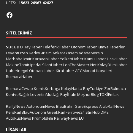
UETS:
15623-26967-42627
SITELERIMIZ
SUCUDO
RayHaber
TeleferikHaber
OtonomHaber
KimyaHaberleri
LeventÖzen
KadinGirisim
AnkaraYasam
AdanaMersin
Merhabaİzmir
KaravanHaber
YelkenHaber
KamuHaber
UcakHaber
MakineTamir
Iptidai
SilahHaber
LeoTheMaster.Net
KolayBilimHaber
HaberInegol
OtobanHaber
KiraHaber
AEY
MarkaHikayeleri
BulmacaHaber
BulmacaCevap
KomikKurbaga
KolayHarita
RayTurkiye
ZorBulmaca
KentveSağlık
LeventinMutfağı
Rayİhale
MeşhurBlog
TOKİEmlak
RaillyNews
AutonoumNews
BlauBahn
GareExpress
ArabRailNews
PersRail
BlauAutonom
GreekRail
Ferrovie24
StiriHub
DME
AutoRusNews
PromptsFile
RailwayNews EU
LISANLAR