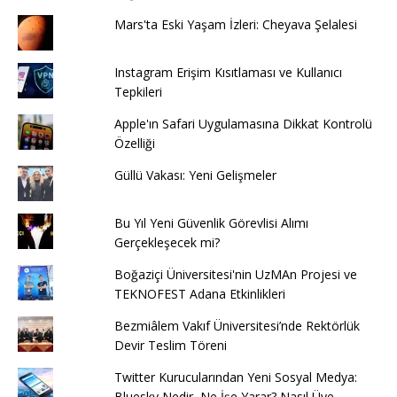
Mars'ta Eski Yaşam İzleri: Cheyava Şelalesi
Instagram Erişim Kısıtlaması ve Kullanıcı
Tepkileri
Apple'ın Safari Uygulamasına Dikkat Kontrolü
Özelliği
Güllü Vakası: Yeni Gelişmeler
Bu Yıl Yeni Güvenlik Görevlisi Alımı
Gerçekleşecek mi?
Boğaziçi Üniversitesi'nin UzMAn Projesi ve
TEKNOFEST Adana Etkinlikleri
Bezmiâlem Vakıf Üniversitesi’nde Rektörlük
Devir Teslim Töreni
Twitter Kurucularından Yeni Sosyal Medya:
Bluesky Nedir, Ne İşe Yarar? Nasıl Üye