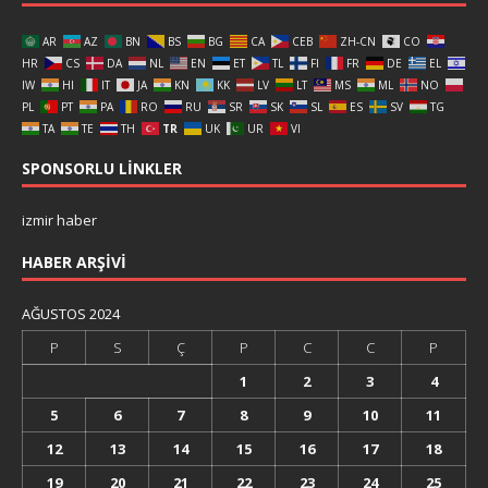
AR
AZ
BN
BS
BG
CA
CEB
ZH-CN
CO
HR
CS
DA
NL
EN
ET
TL
FI
FR
DE
EL
IW
HI
IT
JA
KN
KK
LV
LT
MS
ML
NO
PL
PT
PA
RO
RU
SR
SK
SL
ES
SV
TG
TA
TE
TH
TR
UK
UR
VI
SPONSORLU LINKLER
izmir haber
HABER ARŞIVI
AĞUSTOS 2024
P
S
Ç
P
C
C
P
1
2
3
4
5
6
7
8
9
10
11
12
13
14
15
16
17
18
19
20
21
22
23
24
25