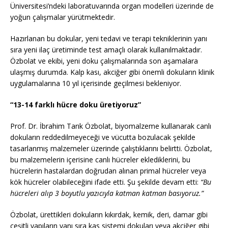
Üniversitesi’ndeki laboratuvarında organ modelleri üzerinde de
yoğun çalışmalar yürütmektedir.
Hazırlanan bu dokular, yeni tedavi ve terapi tekniklerinin yanı
sıra yeni ilaç üretiminde test amaçlı olarak kullanılmaktadır.
Özbolat ve ekibi, yeni doku çalışmalarında son aşamalara
ulaşmış durumda. Kalp kası, akciğer gibi önemli dokuların klinik
uygulamalarına 10 yıl içerisinde geçilmesi bekleniyor.
“13-14 farklı hücre doku üretiyoruz”
Prof. Dr. İbrahim Tarık Özbolat, biyomalzeme kullanarak canlı
dokuların reddedilmeyeceği ve vücutta bozulacak şekilde
tasarlanmış malzemeler üzerinde çalıştıklarını belirtti. Özbolat,
bu malzemelerin içerisine canlı hücreler eklediklerini, bu
hücrelerin hastalardan doğrudan alınan primal hücreler veya
kök hücreler olabileceğini ifade etti. Şu şekilde devam etti:
“Bu
hücreleri alıp 3 boyutlu yazıcıyla katman katman basıyoruz.”
Özbolat, ürettikleri dokuların kıkırdak, kemik, deri, damar gibi
çeşitli yapıların yanı sıra kas sistemi dokuları veya akciğer gibi