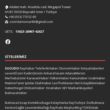
🏠
Adalet mah. Anadolu cad. Megapol Tower
41/81 35530 Bayraklı İzmir / Türkiye
📞
+90 (553) 770 52 69
📩
ozendanismanlik@gmail.com
UETS:
15623-26967-42627
SITELERIMIZ
SUCUDO
RayHaber
TeleferikHaber
OtonomHaber
KimyaHaberleri
LeventÖzen
KadinGirisim
AnkaraYasam
AdanaMersin
Merhabaİzmir
KaravanHaber
YelkenHaber
KamuHaber
UcakHaber
MakineTamir
Iptidai
SilahHaber
LeoTheMaster.Net
KolayBilimHaber
HaberInegol
OtobanHaber
KiraHaber
AEY
MarkaHikayeleri
BulmacaHaber
BulmacaCevap
KomikKurbaga
KolayHarita
RayTurkiye
ZorBulmaca
KentveSağlık
LeventinMutfağı
Rayİhale
MeşhurBlog
TOKİEmlak