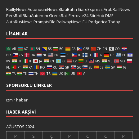
RaillyNews
AutonoumNews
BlauBahn
GareExpress
ArabRailNews
PersRail
BlauAutonom
GreekRail
Ferrovie24
StiriHub
DME
AutoRusNews
PromptsFile
RailwayNews EU
Podgorica Today
LISANLAR
AR
AZ
BN
BS
BG
CA
CEB
ZH-CN
CO
HR
CS
DA
NL
EN
ET
TL
FI
FR
DE
EL
IW
HI
IT
JA
KN
KK
LV
LT
MS
ML
NO
PL
PT
PA
RO
RU
SR
SK
SL
ES
SV
TG
TA
TE
TH
TR
UK
UR
VI
SPONSORLU LINKLER
izmir haber
HABER ARŞIVI
AĞUSTOS 2024
P
S
Ç
P
C
C
P