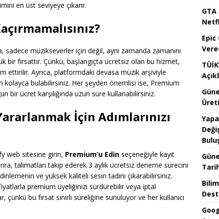
mini en üst seviyeye çıkarır.
GTA 
Netfl
açırmamalısınız?
Epic
Vere
, sadece müzikseverler için değil, aynı zamanda zamanını
ük bir fırsattır. Çünkü, başlangıçta ücretsiz olan bu hizmet,
TÜİK’
ttirilir. Ayrıca, platformdaki devasa müzik arşiviyle
Açık
leri kolayca bulabilirsiniz. Her şeyden önemlisi ise, Premium
Güne
n bir ücret karşılığında uzun süre kullanabilirsiniz.
Üreti
Yararlanmak İçin Adımlarınızı
Yapa
Değiş
Bulu
fy web sitesine girin,
Premium’u Edin
seçeneğiyle kayıt
Güne
onra, talimatları takip ederek 3 aylık ücretsiz deneme sürecini
Tari
inlemenin ve yüksek kaliteli sesin tadını çıkarabilirsiniz.
Bilim
yatlarla premium üyeliğinizi sürdürebilir veya iptal
Dest
r, çünkü bu fırsat sınırlı süreliğine sunuluyor ve her kullanıcı
Goog