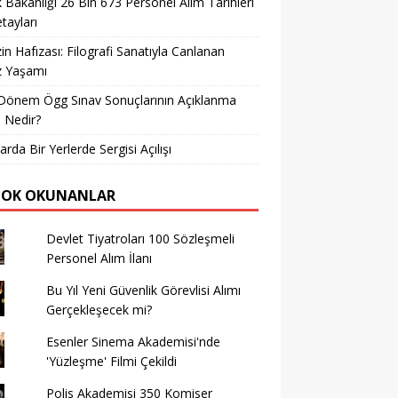
k Bakanlığı 26 Bin 673 Personel Alım Tarihleri
tayları
in Hafızası: Filografi Sanatıyla Canlanan
z Yaşamı
Dönem Ögg Sınav Sonuçlarının Açıklanma
i Nedir?
arda Bir Yerlerde Sergisi Açılışı
ÇOK OKUNANLAR
Devlet Tiyatroları 100 Sözleşmeli
Personel Alım İlanı
Bu Yıl Yeni Güvenlik Görevlisi Alımı
Gerçekleşecek mi?
Esenler Sinema Akademisi'nde
'Yüzleşme' Filmi Çekildi
Polis Akademisi 350 Komiser