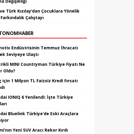
a Değişikliği
ve Türk Kızılay’dan Çocuklara Yönelik
Farkındalık Çalıştayı
TONOMHABER
otiv Endüstrisinin Temmuz İhracatı
ek Seviyeye Ulaştı
trikli MINI Countryman Türkiye Fiyatı Ne
r Oldu?
için 1 Milyon TL Faizsiz Kredi Fırsatı
adı
dai IONIQ 6 Yenilendi: İşte Türkiye
ları
dai Bluelink Türkiye’de Eski Araçlara
iyor
mi’nın Yeni SUV Aracı Rekor Kırdı