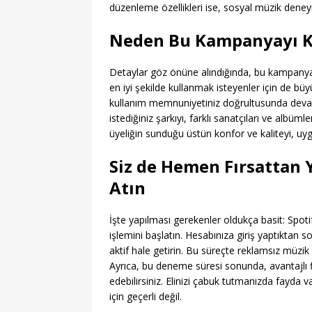
düzenleme özellikleri ise, sosyal müzik deneyi
Neden Bu Kampanyayı K
Detaylar göz önüne alındığında, bu kampanya
en iyi şekilde kullanmak isteyenler için de büy
kullanım memnuniyetiniz doğrultusunda devam e
istediğiniz şarkıyı, farklı sanatçıları ve albüm
üyeliğin sunduğu üstün konfor ve kaliteyi, uygu
Siz de Hemen Fırsattan 
Atın
İşte yapılması gerekenler oldukça basit: Spoti
işlemini başlatın. Hesabınıza giriş yaptıktan s
aktif hale getirin. Bu süreçte reklamsız müzik d
Ayrıca, bu deneme süresi sonunda, avantajlı fi
edebilirsiniz. Elinizi çabuk tutmanızda fayda va
için geçerli değil.