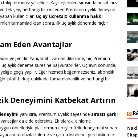
 takip etmeniz yeterlidir. Kayıt işlemleri sırasında hesabınıza
enen tek şey, herhangi bir önceden Premium üyelik deneyimi
yapan kullanıcılar,
üç ay ücretsiz kullanma hakkı
mleri tamamladıktan sonra, ilk üç aylık dönemde hiçbir
am Eden Avantajlar
adar geçerlidir. Yani, limitli zaman diliminde, hiç Premium
z üç aylık deneme süresine başvurabilirler. Üç ayın sonunda,
üyeliğe geçiş yapılır. Eğer hizmeti beğenmezseniz, abonelik
iğin iptali, birkaç dakikada tamamlanabilir ve herhangi bir
ik Deneyimini Katbekat Artırın
R
deneyimi
yanı sıra, Premium üyelik sayesinde
sırasız şarkı
avantajlar da elde edersiniz. Ek olarak, dinleme
ize uygun önerileriyle platformun en iyi müzik deneyimini sunan
Nakl
a aynı anda müzik dinleme ve çalma listelerini geri bildirimle
Eksp