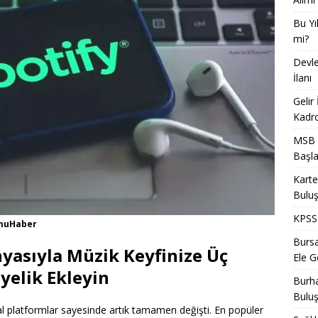
Bu Yı
mi?
Devle
İlanı
Gelir
Kadro
MSB T
Başla
Karte
Bulu
KPSS 
amuHaber
Bursa
yasıyla Müzik Keyfinize Üç
Ele Ge
yelik Ekleyin
Burha
Bulu
al platformlar sayesinde artık tamamen değişti. En popüler