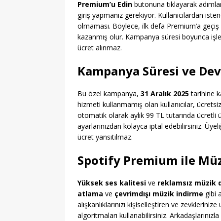
Premium’u Edin
butonuna tıklayarak adımları
giriş yapmanız gerekiyor. Kullanıcılardan ist
olmaması. Böylece, ilk defa Premium’a geçiş 
kazanmış olur. Kampanya süresi boyunca işle
ücret alınmaz.
Kampanya Süresi ve Dev
Bu özel kampanya,
31 Aralık 2025
tarihine k
hizmeti kullanmamış olan kullanıcılar, ücretsi
otomatik olarak aylık 99 TL tutarında ücretli 
ayarlarınızdan kolayca iptal edebilirsiniz. Üyel
ücret yansıtılmaz.
Spotify Premium ile Müz
Yüksek ses kalitesi
ve
reklamsız müzik 
atlama
ve
çevrimdışı müzik indirme
gibi 
alışkanlıklarınızı kişiselleştiren ve zevklerin
algoritmaları kullanabilirsiniz. Arkadaşlarınızl