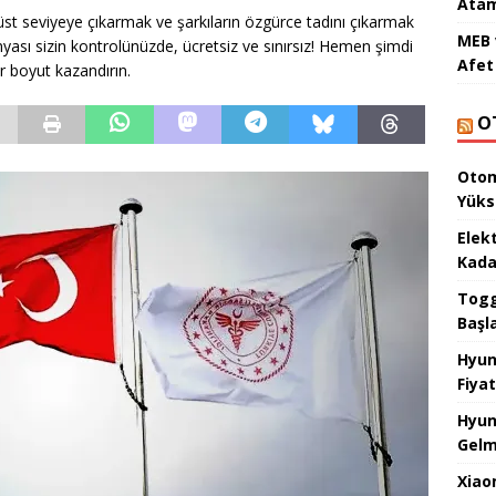
Atam
üst seviyeye çıkarmak ve şarkıların özgürce tadını çıkarmak
MEB 
ünyası sizin kontrolünüzde, ücretsiz ve sınırsız! Hemen şimdi
Afet 
ir boyut kazandırın.
O
Otom
Yüks
Elek
Kada
Togg 
Başl
Hyun
Fiyat
Hyun
Gelm
Xiao