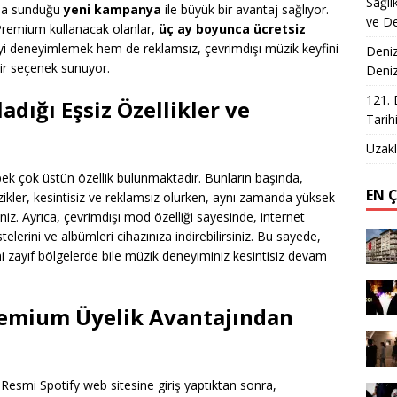
Sağlı
rına sunduğu
yeni kampanya
ile büyük bir avantaj sağlıyor.
ve De
Premium kullanacak olanlar,
üç ay boyunca ücretsiz
teyi deneyimlemek hem de reklamsız, çevrimdışı müzik keyfini
Deniz
ir seçenek sunuyor.
Deni
121. 
dığı Eşsiz Özellikler ve
Tarih
Uzakl
pek çok üstün özellik bulunmaktadır. Bunların başında,
EN 
zikler, kesintisiz ve reklamsız olurken, aynı zamanda yüksek
iniz. Ayrıca, çevrimdışı mod özelliği sayesinde, internet
elerini ve albümleri cihazınıza indirebilirsiniz. Bu sayede,
mi zayıf bölgelerde bile müzik deneyiminiz kesintisiz devam
Premium Üyelik Avantajından
 Resmi Spotify web sitesine giriş yaptıktan sonra,