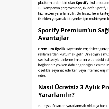
platformlardan biri olan
Spotify
, kullanıcıla
Bu kampanya çerçevesinde, ilk defa Spotify 
hizmetten yararlanabilir. Bu fırsat, hem kali
ilk elden yaşamak isteyenler için muhteşem b
Spotify Premium’un Sağla
Avantajlar
Premium üyelik
sayesinde erişebileceğiniz 
reklamlardan kurtulmak gelir. Dinlediğiniz mü
ses kalitesiyle dinleme imkanını elde edebilirs
bağlantınız yokken dahi beğendiğiniz çalma list
özellikle seyahat ederken veya internet erişi
eder.
Nasıl Ücretsiz 3 Aylık 
Yararlanılır?
Bu eşsiz fırsattan yararlanmak oldukça basit.