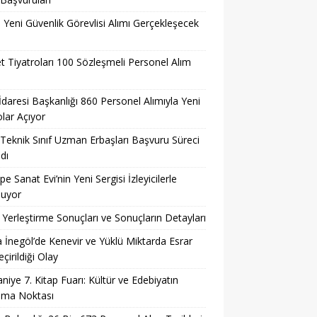
l Yeni Güvenlik Görevlisi Alımı Gerçekleşecek
t Tiyatroları 100 Sözleşmeli Personel Alım
 İdaresi Başkanlığı 860 Personel Alımıyla Yeni
lar Açıyor
eknik Sınıf Uzman Erbaşları Başvuru Süreci
dı
pe Sanat Evi’nin Yeni Sergisi İzleyicilerle
şuyor
Yerleştirme Sonuçları ve Sonuçların Detayları
 İnegöl’de Kenevir ve Yüklü Miktarda Esrar
çirildiği Olay
niye 7. Kitap Fuarı: Kültür ve Edebiyatın
şma Noktası