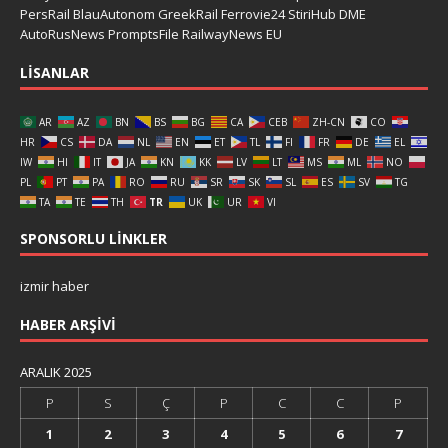
PersRail
BlauAutonom
GreekRail
Ferrovie24
StiriHub
DME
AutoRusNews
PromptsFile
RailwayNews EU
LISANLAR
AR
AZ
BN
BS
BG
CA
CEB
ZH-CN
CO
HR
CS
DA
NL
EN
ET
TL
FI
FR
DE
EL
IW
HI
IT
JA
KN
KK
LV
LT
MS
ML
NO
PL
PT
PA
RO
RU
SR
SK
SL
ES
SV
TG
TA
TE
TH
TR
UK
UR
VI
SPONSORLU LINKLER
izmir haber
HABER ARŞIVI
ARALIK 2025
P
S
Ç
P
C
C
P
1
2
3
4
5
6
7