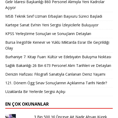
Gelir İdaresi Başkanlığı 860 Personel Alımıyla Yeni Kadrolar
Açıyor
MSB Teknik Sınıf Uzman Erbaşları Başvuru Süreci Başladı
Kartepe Sanat Evi’nin Yeni Sergisi İzleyicilerle Buluşuyor
KPSS Yerleştirme Sonuçları ve Sonuçların Detayları
Bursa İnegöl’de Kenevir ve Yüklü Miktarda Esrar Ele Geçirildiği
Olay
Burhaniye 7. Kitap Fuarı: Kültür ve Edebiyatın Buluşma Noktası
Sağlık Bakanlığı 26 Bin 673 Personel Alım Tarihleri ve Detayları
Denizin Hafızası: Filografi Sanatıyla Canlanan Deniz Yaşamı
121. Dönem Ögg Sınav Sonuçlarının Açıklanma Tarihi Nedir?
Uzaklarda Bir Yerlerde Sergisi Açılışı
EN ÇOK OKUNANLAR
3 Bin 500 Yıl Önceye Ait Nadir Ahşap Kürek