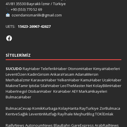
41/81 35530 Bayraklı İzmir / Türkiye
+90 (553) 770 52 69
ozendanismanlik@gmail.com
UETS:
15623-26967-42627
SITELERIMIZ
SUCUDO
RayHaber
TeleferikHaber
OtonomHaber
KimyaHaberleri
LeventÖzen
KadinGirisim
AnkaraYasam
AdanaMersin
Merhabaİzmir
KaravanHaber
YelkenHaber
KamuHaber
UcakHaber
MakineTamir
Iptidai
SilahHaber
LeoTheMaster.Net
KolayBilimHaber
HaberInegol
OtobanHaber
KiraHaber
AEY
MarkaHikayeleri
BulmacaHaber
BulmacaCevap
KomikKurbaga
KolayHarita
RayTurkiye
ZorBulmaca
KentveSağlık
LeventinMutfağı
Rayİhale
MeşhurBlog
TOKİEmlak
RaillyNews
AutonoumNews
BlauBahn
GareExpress
ArabRailNews