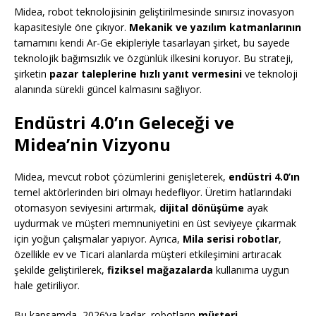
Midea, robot teknolojisinin geliştirilmesinde sınırsız inovasyon
kapasitesiyle öne çıkıyor.
Mekanik ve yazılım katmanlarının
tamamını kendi Ar-Ge ekipleriyle tasarlayan şirket, bu sayede
teknolojik bağımsızlık ve özgünlük ilkesini koruyor. Bu strateji,
şirketin
pazar taleplerine hızlı yanıt vermesini
ve teknoloji
alanında sürekli güncel kalmasını sağlıyor.
Endüstri 4.0’ın Geleceği ve
Midea’nin Vizyonu
Midea, mevcut robot çözümlerini genişleterek,
endüstri 4.0’ın
temel aktörlerinden biri olmayı hedefliyor. Üretim hatlarındaki
otomasyon seviyesini artırmak,
dijital dönüşüme
ayak
uydurmak ve müşteri memnuniyetini en üst seviyeye çıkarmak
için yoğun çalışmalar yapıyor. Ayrıca,
Mila serisi robotlar
,
özellikle ev ve Ticari alanlarda müşteri etkileşimini artıracak
şekilde geliştirilerek,
fiziksel mağazalarda
kullanıma uygun
hale getiriliyor.
Bu kapsamda, 2026’ya kadar, robotların
müşteri