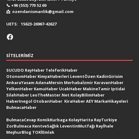
📞
+90 (553) 770 52 69
📩
ozendanismanlik@gmail.com
UETS:
15623-26967-42627
SITELERIMIZ
SUCUDO
RayHaber
TeleferikHaber
OtonomHaber
KimyaHaberleri
LeventÖzen
KadinGirisim
AnkaraYasam
AdanaMersin
Merhabaİzmir
KaravanHaber
YelkenHaber
KamuHaber
UcakHaber
MakineTamir
Iptidai
SilahHaber
LeoTheMaster.Net
KolayBilimHaber
HaberInegol
OtobanHaber
KiraHaber
AEY
MarkaHikayeleri
BulmacaHaber
BulmacaCevap
KomikKurbaga
KolayHarita
RayTurkiye
ZorBulmaca
KentveSağlık
LeventinMutfağı
Rayİhale
MeşhurBlog
TOKİEmlak