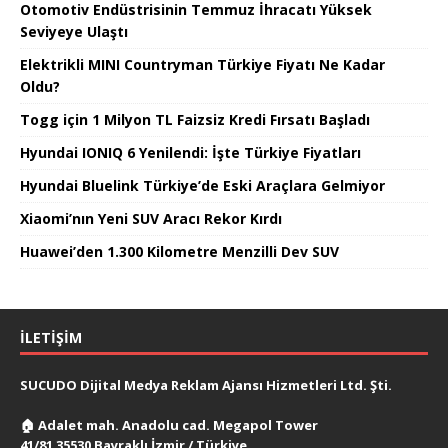
Otomotiv Endüstrisinin Temmuz İhracatı Yüksek
Seviyeye Ulaştı
Elektrikli MINI Countryman Türkiye Fiyatı Ne Kadar
Oldu?
Togg için 1 Milyon TL Faizsiz Kredi Fırsatı Başladı
Hyundai IONIQ 6 Yenilendi: İşte Türkiye Fiyatları
Hyundai Bluelink Türkiye’de Eski Araçlara Gelmiyor
Xiaomi’nın Yeni SUV Aracı Rekor Kırdı
Huawei’den 1.300 Kilometre Menzilli Dev SUV
İLETIŞIM
SUCUDO Dijital Medya Reklam Ajansı Hizmetleri Ltd. Şti.
🏠
Adalet mah. Anadolu cad. Megapol Tower
41/81 35530 Bayraklı İzmir / Türkiye