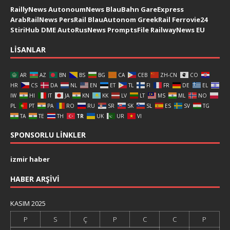
RaillyNews
AutonoumNews
BlauBahn
GareExpress
ArabRailNews
PersRail
BlauAutonom
GreekRail
Ferrovie24
StiriHub
DME
AutoRusNews
PromptsFile
RailwayNews EU
LISANLAR
AR
AZ
BN
BS
BG
CA
CEB
ZH-CN
CO
HR
CS
DA
NL
EN
ET
TL
FI
FR
DE
EL
IW
HI
IT
JA
KN
KK
LV
LT
MS
ML
NO
PL
PT
PA
RO
RU
SR
SK
SL
ES
SV
TG
TA
TE
TH
TR
UK
UR
VI
SPONSORLU LINKLER
izmir haber
HABER ARŞIVI
KASIM 2025
P
S
Ç
P
C
C
P