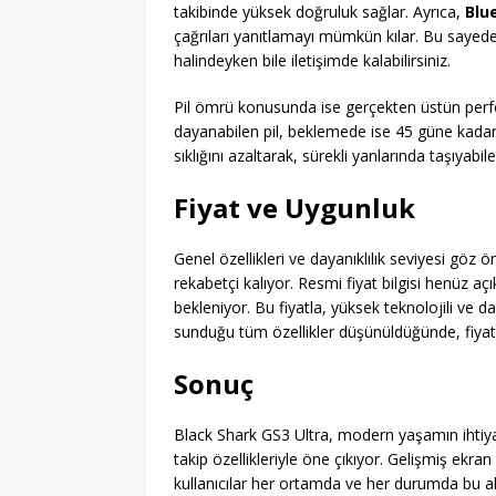
takibinde yüksek doğruluk sağlar. Ayrıca,
Blu
çağrıları yanıtlamayı mümkün kılar. Bu sayede,
halindeyken bile iletişimde kalabilirsiniz.
Pil ömrü konusunda ise gerçekten üstün perf
dayanabilen pil, beklemede ise 45 güne kadar 
sıklığını azaltarak, sürekli yanlarında taşıyabile
Fiyat ve Uygunluk
Genel özellikleri ve dayanıklılık seviyesi göz 
rekabetçi kalıyor. Resmi fiyat bilgisi henüz aç
bekleniyor. Bu fiyatla, yüksek teknolojili ve d
sunduğu tüm özellikler düşünüldüğünde, fiya
Sonuç
Black Shark GS3 Ultra, modern yaşamın ihtiyaç
takip özellikleriyle öne çıkıyor. Gelişmiş ekra
kullanıcılar her ortamda ve her durumda bu akıll