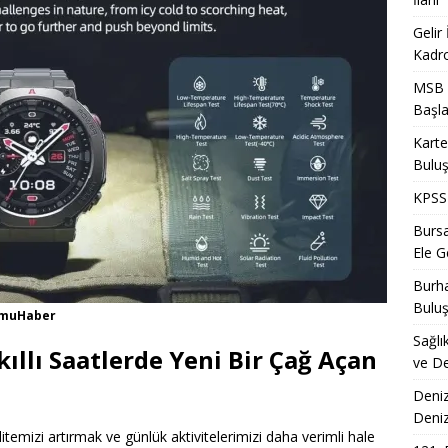
Gelir
Kadro
MSB T
Başla
Karte
Bulu
KPSS 
Bursa
Ele Ge
Burha
Bulu
KamuHaber
Sağlı
kıllı Saatlerde Yeni Bir Çağ Açan
ve De
Deniz
Deni
itemizi artırmak ve günlük aktivitelerimizi daha verimli hale