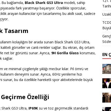
121. 
r. Bu bağlamda,
Black Shark GS3 Ultra
modeli, sahip
Tarih
a piyasada fark yaratmayı başarıyor. Özellikle sporcular,
klik arayan kullanıcılar için tasarlanmış bu akıllı saat, sadece
Uzakl
çiyor.
TCDD 
Büyük
ik Tasarım
Gençl
Sözle
llanım kolaylığını bir arada sunan Black Shark GS3 Ultra,
liteli görseller ve canlı renkler sağlar. Bu ekran, dış ortam
iyle net bir görüntü sunar. Ayrıca,
9H Gorilla Glass
koruması,
EN 
k sağlar.
 ve minimal çizgileriyle şıklığı mecbur kılar. Pil ömrü ve
r kullanım deneyimi sunar. Ayrıca, 60Hz yenileme hızı
 sunar, bu da özellikle hareketli spor aktivitelerinde büyük
 Geçirme Özelliği
ck Shark GS3 Ultra,
IP69K
su ve toz geçirmezlik standardı