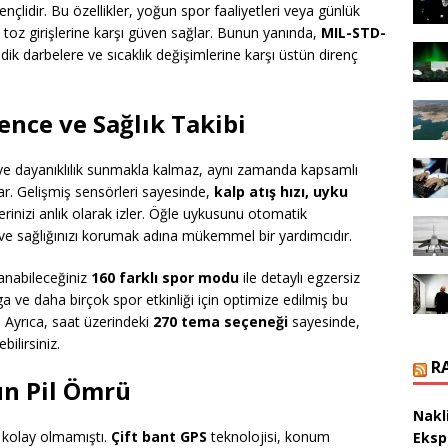
ençlidir. Bu özellikler, yoğun spor faaliyetleri veya günlük
e toz girişlerine karşı güven sağlar. Bunun yanında,
MIL-STD-
edik darbelere ve sıcaklık değişimlerine karşı üstün direnç
ence ve Sağlık Takibi
 ve dayanıklılık sunmakla kalmaz, aynı zamanda kapsamlı
kar. Gelişmiş sensörleri sayesinde,
kalp atış hızı, uyku
lerinizi anlık olarak izler. Öğle uykusunu otomatik
k ve sağlığınızı korumak adına mükemmel bir yardımcıdır.
llanabileceğiniz
160 farklı spor modu
ile detaylı egzersiz
oga ve daha birçok spor etkinliği için optimize edilmiş bu
. Ayrıca, saat üzerindeki
270 tema seçeneği
sayesinde,
ilirsiniz.
R
un Pil Ömrü
Nakl
r kolay olmamıştı.
Çift bant GPS
teknolojisi, konum
Eksp