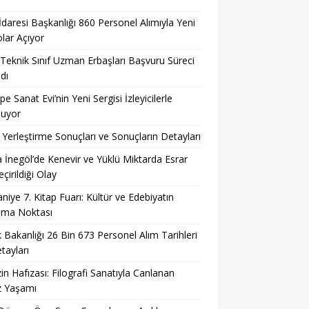
 İdaresi Başkanlığı 860 Personel Alımıyla Yeni
lar Açıyor
eknik Sınıf Uzman Erbaşları Başvuru Süreci
dı
pe Sanat Evi’nin Yeni Sergisi İzleyicilerle
şuyor
Yerleştirme Sonuçları ve Sonuçların Detayları
 İnegöl’de Kenevir ve Yüklü Miktarda Esrar
çirildiği Olay
niye 7. Kitap Fuarı: Kültür ve Edebiyatın
şma Noktası
k Bakanlığı 26 Bin 673 Personel Alım Tarihleri
tayları
in Hafızası: Filografi Sanatıyla Canlanan
z Yaşamı