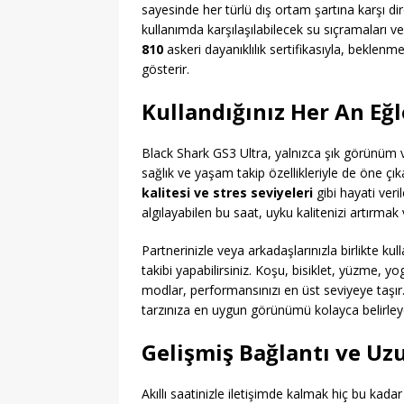
sayesinde her türlü dış ortam şartına karşı dir
kullanımda karşılaşılabilecek su sıçramaları v
810
askeri dayanıklılık sertifikasıyla, beklenm
gösterir.
Kullandığınız Her An Eğl
Black Shark GS3 Ultra, yalnızca şık görünüm
sağlık ve yaşam takip özellikleriyle de öne çı
kalitesi ve stres seviyeleri
gibi hayati veri
algılayabilen bu saat, uyku kalitenizi artırma
Partnerinizle veya arkadaşlarınızla birlikte ku
takibi yapabilirsiniz. Koşu, bisiklet, yüzme, y
modlar, performansınızı en üst seviyeye taşır
tarzınıza en uygun görünümü kolayca belirleyeb
Gelişmiş Bağlantı ve Uz
Akıllı saatinizle iletişimde kalmak hiç bu kada