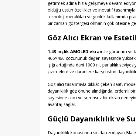
getirmek adına hızla gelişmeye devam ediyo
olduğu üstün özellikler ve inovatif tasarımıyl
teknoloji meraklıları ve günlük kullanımda prati
bir zaman göstergesi olmanın çok ötesine ge
Göz Alıcı Ekran ve Estet
1.43 inçlik AMOLED ekran
ile görünüm ve ku
466×466 çözünürlük değeri sayesinde yüksek ka
ışığı arttığında dahi 1000 nit parlaklık seviyes
çizilmelere ve darbelere karşı üstün dayanıklılı
Göz alıcı tasarımıyla dikkat çeken saat, modern
dayanıklılık göz önüne alındığında, erdemli bi
sayesinde akıcı ve sorunsuz bir ekran deneyimi
avantaj sağlar.
Güçlü Dayanıklılık ve Su
Dayanıklılık konusunda sınırları zorlayan Bla