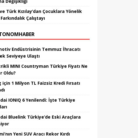
a Değişikliği
ve Türk Kızılay’dan Çocuklara Yönelik
Farkındalık Çalıştayı
TONOMHABER
otiv Endüstrisinin Temmuz İhracatı
ek Seviyeye Ulaştı
trikli MINI Countryman Türkiye Fiyatı Ne
r Oldu?
için 1 Milyon TL Faizsiz Kredi Fırsatı
adı
dai IONIQ 6 Yenilendi: İşte Türkiye
ları
dai Bluelink Türkiye’de Eski Araçlara
iyor
mi’nın Yeni SUV Aracı Rekor Kırdı