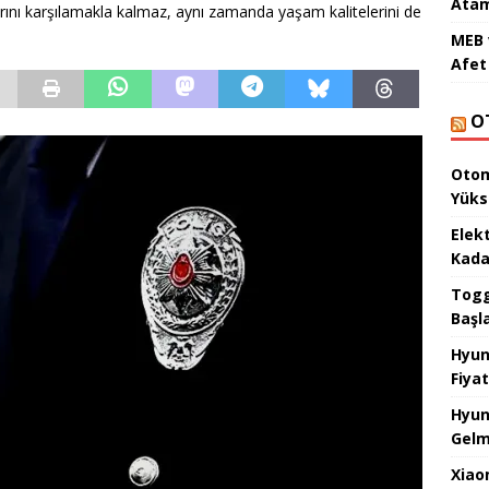
Atam
larını karşılamakla kalmaz, aynı zamanda yaşam kalitelerini de
MEB 
Afet 
O
Otom
Yüks
Elek
Kada
Togg 
Başl
Hyun
Fiyat
Hyun
Gelm
Xiao