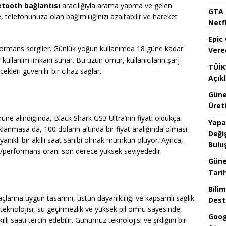
etooth bağlantısı
aracılığıyla arama yapma ve gelen
GTA 
 telefonunuza olan bağımlılığınızı azaltabilir ve hareket
Netfl
Epic
ormans sergiler. Günlük yoğun kullanımda 18 güne kadar
Vere
kullanım imkanı sunar. Bu uzun ömür, kullanıcıların şarj
TÜİK’
cekleri güvenilir bir cihaz sağlar.
Açık
Güne
Üreti
önüne alındığında, Black Shark GS3 Ultra’nın fiyatı oldukça
Yapa
ıklanmasa da, 100 doların altında bir fiyat aralığında olması
Değiş
ayanıklı bir akıllı saat sahibi olmak mümkün oluyor. Ayrıca,
Bulu
t/performans oranı son derece yüksek seviyededir.
Güne
Tari
Bilim
larına uygun tasarımı, üstün dayanıklılığı ve kapsamlı sağlık
Dest
n teknolojisi, su geçirmezlik ve yüksek pil ömrü sayesinde,
Goog
ı saati tercih edebilir. Günümüz teknolojisi ve şıklığını bir