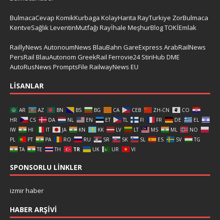
BulmacaCevap
KomikKurbaga
KolayHarita
RayTurkiye
ZorBulmaca
KentveSağlık
LeventinMutfağı
Rayİhale
MeşhurBlog
TOKİEmlak
RaillyNews
AutonoumNews
BlauBahn
GareExpress
ArabRailNews
PersRail
BlauAutonom
GreekRail
Ferrovie24
StiriHub
DME
AutoRusNews
PromptsFile
RailwayNews EU
LISANLAR
AR
AZ
BN
BS
BG
CA
CEB
ZH-CN
CO
HR
CS
DA
NL
EN
ET
TL
FI
FR
DE
EL
IW
HI
IT
JA
KN
KK
LV
LT
MS
ML
NO
PL
PT
PA
RO
RU
SR
SK
SL
ES
SV
TG
TA
TE
TH
TR
UK
UR
VI
SPONSORLU LINKLER
izmir haber
HABER ARŞIVI