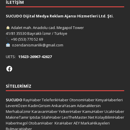
İLETIŞIM
SUCUDO Dijital Medya Reklam Ajansı Hizmetleri Ltd. Şti.
Adalet mah. Anadolu cad. Megapol Tower
41/81 35530 Bayraklı İzmir / Türkiye
+90 (553) 770 52 69
ozendanismanlik@gmail.com
UETS:
15623-26967-42627
SITELERIMIZ
SUCUDO
RayHaber
TeleferikHaber
OtonomHaber
KimyaHaberleri
LeventÖzen
KadinGirisim
AnkaraYasam
AdanaMersin
Merhabaİzmir
KaravanHaber
YelkenHaber
KamuHaber
UcakHaber
MakineTamir
Iptidai
SilahHaber
LeoTheMaster.Net
KolayBilimHaber
HaberInegol
OtobanHaber
KiraHaber
AEY
MarkaHikayeleri
BulmacaHaber