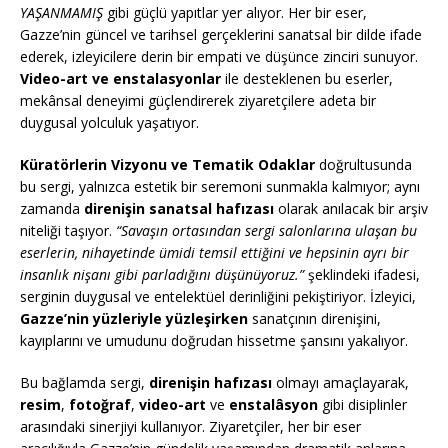
YAŞANMAMIŞ
gibi güçlü yapıtlar yer alıyor. Her bir eser,
Gazze’nin güncel ve tarihsel gerçeklerini sanatsal bir dilde ifade
ederek, izleyicilere derin bir empati ve düşünce zinciri sunuyor.
Video-art ve enstalasyonlar
ile desteklenen bu eserler,
mekânsal deneyimi güçlendirerek ziyaretçilere adeta bir
duygusal yolculuk yaşatıyor.
Küratörlerin Vizyonu ve Tematik Odaklar
doğrultusunda
bu sergi, yalnızca estetik bir seremoni sunmakla kalmıyor; aynı
zamanda
direnişin sanatsal hafızası
olarak anılacak bir arşiv
niteliği taşıyor.
“Savaşın ortasından sergi salonlarına ulaşan bu
eserlerin, nihayetinde ümidi temsil ettiğini ve hepsinin ayrı bir
insanlık nişanı gibi parladığını düşünüyoruz.”
şeklindeki ifadesi,
serginin duygusal ve entelektüel derinliğini pekiştiriyor. İzleyici,
Gazze’nin yüzleriyle yüzleşirken
sanatçının direnişini,
kayıplarını ve umudunu doğrudan hissetme şansını yakalıyor.
Bu bağlamda sergi,
direnişin hafızası
olmayı amaçlayarak,
resim
,
fotoğraf
,
video-art
ve
enstalâsyon
gibi disiplinler
arasındaki sinerjiyi kullanıyor. Ziyaretçiler, her bir eser