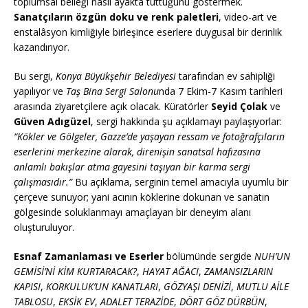
toplumsal belleği nasıl ayakta tuttuğunu göstermek.
Sanatçıların özgün doku ve renk paletleri
, video-art ve
enstalâsyon kimliğiyle birleşince eserlere duygusal bir derinlik
kazandırıyor.
Bu sergi,
Konya Büyükşehir Belediyesi
tarafından ev sahipliği
yapılıyor ve
Taş Bina Sergi Salonu
nda 7 Ekim-7 Kasım tarihleri
arasında ziyaretçilere açık olacak. Küratörler
Seyid Çolak
ve
Güven Adıgüzel
, sergi hakkında şu açıklamayı paylaşıyorlar:
“Kökler ve Gölgeler, Gazze’de yaşayan ressam ve fotoğrafçıların
eserlerini merkezine alarak, direnişin sanatsal hafızasına
anlamlı bakışlar atma gayesini taşıyan bir karma sergi
çalışmasıdır.”
Bu açıklama, serginin temel amacıyla uyumlu bir
çerçeve sunuyor; yani acının köklerine dokunan ve sanatın
gölgesinde soluklanmayı amaçlayan bir deneyim alanı
oluşturuluyor.
Esnaf Zamanlaması ve Eserler
bölümünde sergide
NUH’UN
GEMİSİ’Nİ KİM KURTARACAK?
,
HAYAT AĞACI
,
ZAMANSIZLARIN
KAPISI
,
KORKULUK’UN KANATLARI
,
GÖZYAŞI DENİZİ
,
MUTLU AİLE
TABLOSU
,
EKSİK EV
,
ADALET TERAZİDE
,
DÖRT GÖZ DÜRBÜN
,