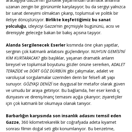
aracılığıyla Gazze’nin gündelik yaşamından dramatik anlarına
uzanan zengin bir görünümle karşılaşıyor; bu da sergiyi yalnızca
bir sanat deneyimi olmaktan çıkarıp, toplumsal ve politik bir
iletiye dönüştürüyor.
Birlikte keşfettiğimiz bu sanat
yolculuğu
, izleyiciyi Gazze’nin geçmişiyle bugününü, acısı ve
direnişiyle geleceğe bakan bir bakış açısına taşıyor.
Alanda Sergilenecek Eserler
kısmında öne çıkan yapıtlar,
serginin çok katmanlı anlatısını güçlendiriyor.
NUH’UN GEMİSİ’Nİ
KİM KURTARACAK?
gibi başlıklar, yaşanan dramatik anların
bireysel ve toplumsal boyutunu gözler önüne sererken,
ADALET
TERAZİDE
ve
DÖRT GÖZ DÜRBÜN
gibi çalışmalar, adalet ve
varoluşsal sorgulamalar üzerinden derin bir felsefi alt yapı
sunuyor.
GÖZYAŞI DENİZİ
ise duygusal bir metafor olarak güven
ve umudu bir araya getiriyor. Bu bağlamda, her eser kendi iç
dünyasını ve direniş/inanç temasını açığa çıkarıyor; ziyaretçiler
için çok katmanlı bir okumaya olanak tanıyor.
Barbarlığın karşısında son insanlık adasını temsil eden
Gazze
, 360 kilometrekarelik bir coğrafyada adeta kıyamet
sonrası filmin doğal seti gibi konumlanıyor. Bu benzetme,