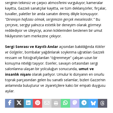
serginin tekinsiz ve çarpıcı atmosferini vurguluyor; kameralar
kayıtta, Gazzeli sanatçılar kayıtta, ve tüm deklanşörler, fırçalar,
tuvaller, paletler bir anda sanatın direniş diliyle konuşuyor.
“Direnişin hafızası olmak, sergimizin gerçek meselesidir.”
Bu
çerçeve, sergiyi yalnızca estetik bir deneyim olarak görmeyi
reddediyor ve izleyiciyi, acının köklerinden beslenen bir umut
hikâyesinin tam merkezine çekiyor.
Sergi Sonrası ve Kayıtlı Anılar
açısından bakıldığında
Kökler
ve Gölgeler
, bombalar yağdırılarak soykırıma uğratılan Gazzeli
ressam ve fotoğrafçılardan “öğrenmeye” çalışan uzun bir
konuşma niteliği taşıyor. Eserler, savaşın ortasından sergi
salonlarına ulaşan bir yolculuğun sonucunda,
umut ve
insanlık nişanı
olarak parlıyor. Umulur ki dünyanın en onurlu
toprak parçasından gelen bu sanatlı selamlar, bizleri Gazze’nin
anlamında buluşturur ve ziyaretçilere kalıcı bir empati duygusu
aşılar.