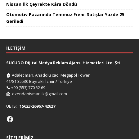
Nissan İlk Çeyrekte Kâra Döndü
Otomotiv Pazarında Temmuz Freni: Satışlar Yüzde 25
Geriledi
İLETIŞIM
SUCUDO Dijital Medya Reklam Ajansı Hizmetleri Ltd. Şti.
🏠
Adalet mah. Anadolu cad. Megapol Tower
41/81 35530 Bayraklı İzmir / Türkiye
📞
+90 (553) 770 52 69
📩
ozendanismanlik@gmail.com
UETS:
15623-26967-42627
SITELERIMIZ