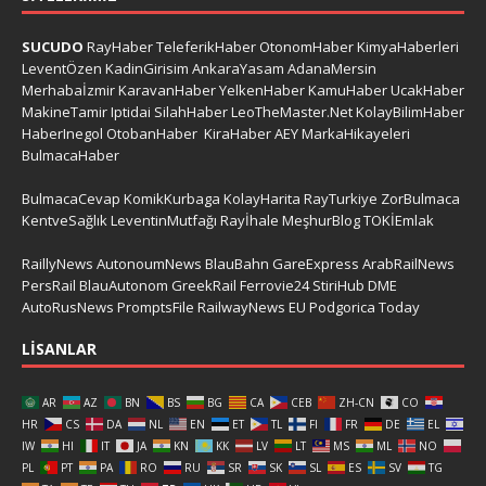
SUCUDO
RayHaber
TeleferikHaber
OtonomHaber
KimyaHaberleri
LeventÖzen
KadinGirisim
AnkaraYasam
AdanaMersin
Merhabaİzmir
KaravanHaber
YelkenHaber
KamuHaber
UcakHaber
MakineTamir
Iptidai
SilahHaber
LeoTheMaster.Net
KolayBilimHaber
HaberInegol
OtobanHaber
KiraHaber
AEY
MarkaHikayeleri
BulmacaHaber
BulmacaCevap
KomikKurbaga
KolayHarita
RayTurkiye
ZorBulmaca
KentveSağlık
LeventinMutfağı
Rayİhale
MeşhurBlog
TOKİEmlak
RaillyNews
AutonoumNews
BlauBahn
GareExpress
ArabRailNews
PersRail
BlauAutonom
GreekRail
Ferrovie24
StiriHub
DME
AutoRusNews
PromptsFile
RailwayNews EU
Podgorica Today
LISANLAR
AR
AZ
BN
BS
BG
CA
CEB
ZH-CN
CO
HR
CS
DA
NL
EN
ET
TL
FI
FR
DE
EL
IW
HI
IT
JA
KN
KK
LV
LT
MS
ML
NO
PL
PT
PA
RO
RU
SR
SK
SL
ES
SV
TG