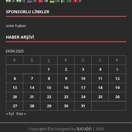
TA
TE
TH
TR
UK
UR
VI
SPONSORLU LINKLER
izmir haber
HABER ARŞIVI
EKIM 2025
P
S
Ç
P
C
C
P
1
2
3
4
5
6
7
8
9
10
11
12
13
14
15
16
17
18
19
20
21
22
23
24
25
26
27
28
29
30
31
« Eyl
Kas »
Copyrights © & Designed by
SUCUDO
| 2026