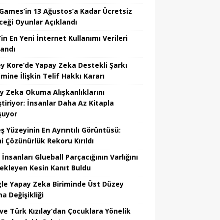
 Games’in 13 Ağustos’a Kadar Ücretsiz
ceği Oyunlar Açıklandı
in En Yeni İnternet Kullanımı Verileri
landı
y Kore’de Yapay Zeka Destekli Şarkı
mine İlişkin Telif Hakkı Kararı
y Zeka Okuma Alışkanlıklarını
tiriyor: İnsanlar Daha Az Kitapla
şuyor
ş Yüzeyinin En Ayrıntılı Görüntüsü:
hi Çözünürlük Rekoru Kırıldı
 İnsanları Glueball Parçacığının Varlığını
ekleyen Kesin Kanıt Buldu
le Yapay Zeka Biriminde Üst Düzey
a Değişikliği
ve Türk Kızılay’dan Çocuklara Yönelik