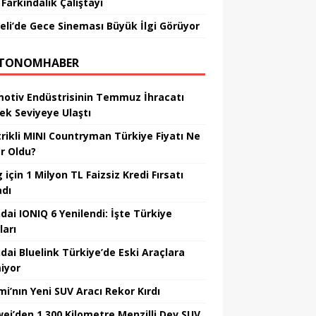
Farkındalık Çalıştayı
eli’de Gece Sineması Büyük İlgi Görüyor
TONOMHABER
otiv Endüstrisinin Temmuz İhracatı
ek Seviyeye Ulaştı
trikli MINI Countryman Türkiye Fiyatı Ne
r Oldu?
için 1 Milyon TL Faizsiz Kredi Fırsatı
adı
dai IONIQ 6 Yenilendi: İşte Türkiye
ları
dai Bluelink Türkiye’de Eski Araçlara
iyor
mi’nın Yeni SUV Aracı Rekor Kırdı
ei’den 1.300 Kilometre Menzilli Dev SUV