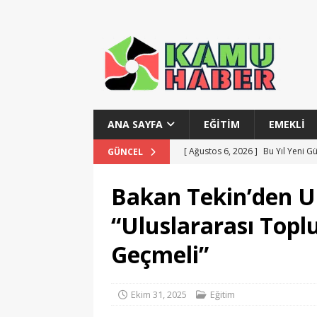
ANA SAYFA
EĞITIM
EMEKLI
[ Ağustos 6, 2026 ]
Bu Yıl Yeni G
GÜNCEL
[ Ağustos 6, 2026 ]
Devlet Tiyatr
Bakan Tekin’den U
[ Ağustos 6, 2026 ]
Gelir İdaresi
“Uluslararası Top
[ Temmuz 28, 2026 ]
MSB Teknik 
Geçmeli”
[ Ağustos 6, 2026 ]
Polis Akademi
Ekim 31, 2025
Eğitim