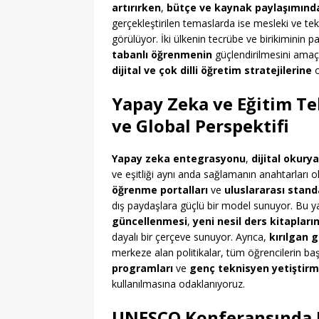
artırırken
,
bütçe ve kaynak paylaşımında 
gerçekleştirilen temaslarda ise mesleki ve tekn
görülüyor. İki ülkenin tecrübe ve birikiminin p
tabanlı öğrenmenin
güçlendirilmesini amaç
dijital ve çok dilli öğretim stratejilerine
o
Yapay Zeka ve Eğitim Te
ve Global Perspektifi
Yapay zeka entegrasyonu
,
dijital okurya
ve eşitliği aynı anda sağlamanın anahtarları o
öğrenme portalları
ve
uluslararası standa
dış paydaşlara güçlü bir model sunuyor. Bu 
güncellenmesi
,
yeni nesil ders kitapların
dayalı bir çerçeve sunuyor. Ayrıca,
kırılgan gr
merkeze alan politikalar, tüm öğrencilerin ba
programları
ve
genç teknisyen yetiştir
kullanılmasına odaklanıyoruz.
UNESCO Konferansında Pa