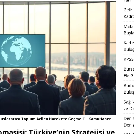
Gelir
Kadro
MSB T
Başla
Karte
Bulu
KPSS 
Bursa
Ele Ge
Burha
Bulu
Sağlı
ve De
Deniz
luslararası Toplum Acilen Harekete Geçmeli” - KamuHaber
Deni
masisi: Türkiye’nin Stratejisi ve