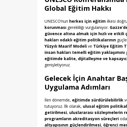
Global Eğitim Hakkı
UNESCO’nun
herkes için eğitim
ilkesi doğr
korunması
gerekliliği vurgulanıyor.
Gazze’d
güvence altına almak için hızlı ve etkili
hakları odaklı eğitim politikalarının
güçlen
Yüzyılı Maarif Modeli
ve
Türkiye Eğitim Te
insan hakları temelli eğitim yaklaşımını
g
eğitimde kalite, dijitalleşme ve kapsayıc
genişletiyoruz.
Gelecek İçin Anahtar Başl
Uygulama Adımları
İleri dönemde,
eğitimde sürdürülebilirlik
v
tutuyoruz. İlk olarak,
ulusal eğitim politika
getirilmesi
,
uluslararası sözleşmelerin r
programların akreditasyon süreçleri
odak
altyapısının güçlendirilmesi
,
öğrenci mer