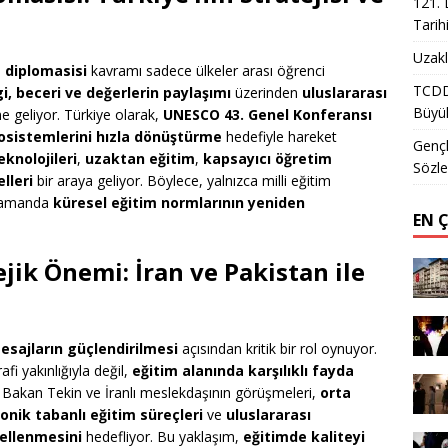
121. 
Tarih
Uzakl
 diplomasisi
kavramı sadece ülkeler arası öğrenci
TCDD 
gi, beceri ve değerlerin paylaşımı
üzerinden
uluslararası
Büyük
ne geliyor. Türkiye olarak,
UNESCO 43. Genel Konferansı
sistemlerini hızla dönüştürme
hedefiyle hareket
Gençl
eknolojileri
,
uzaktan eğitim
,
kapsayıcı öğretim
Sözle
elleri
bir araya geliyor. Böylece, yalnızca milli eğitim
 zamanda
küresel eğitim normlarının yeniden
EN 
ejik Önemi: İran ve Pakistan ile
esajların güçlendirilmesi
açısından kritik bir rol oynuyor.
fi yakınlığıyla değil,
eğitim alanında karşılıklı fayda
or. Bakan Tekin ve İranlı meslekdaşının görüşmeleri,
orta
onik tabanlı eğitim süreçleri
ve
uluslararası
ellenmesini
hedefliyor. Bu yaklaşım,
eğitimde kaliteyi