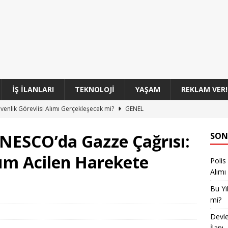
İŞ İLANLARI
TEKNOLOJI
YAŞAM
REKLAM VER!
üvenlik Görevlisi Alımı Gerçekleşecek mi?
GENEL
oları 100 Sözleşmeli Personel Alım İlanı
GENEL
NESCO’da Gazze Çağrısı:
SON
 Başkanlığı 860 Personel Alımıyla Yeni Kadrolar Açıyor
GENEL
lum Acilen Harekete
Polis
Sınıf Uzman Erbaşları Başvuru Süreci Başladı
GENEL
Alımı
si 350 Komiser Yardımcısı Adayı Alımı Başvuruları
GENEL
Bu Yı
mi?
Devle
İlanı