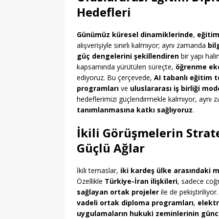
Hedefleri
Günümüz küresel dinamiklerinde
,
eğitim
alışverişiyle sınırlı kalmıyor; aynı zamanda
bil
güç dengelerini şekillendiren
bir yapı hali
kapsamında yürütülen süreçte,
öğrenme eko
ediyoruz. Bu çerçevede,
AI tabanlı eğitim t
programları
ve
uluslararası iş birliği mod
hedeflerimizi güçlendirmekle kalmıyor, aynı
tanımlanmasına katkı sağlıyoruz
.
İkili Görüşmelerin Strat
Güçlü Ağlar
İkili temaslar,
iki kardeş ülke arasındaki m
Özellikle
Türkiye-İran ilişkileri
, sadece coğra
sağlayan ortak projeler
ile de pekiştiriliy
vadeli ortak diploma programları
,
elektr
uygulamaların hukuki zeminlerinin günc