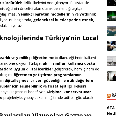
sürdürülebilirlik
ilkelerini öne çıkarıyor. Pakistan ile
ik eğitimin öncelikli alan olarak belirlendiği açıkça
aylaşılması,
yenilikçi öğretim modellerinin
ve
yetkinlik
lıyor. Bu bağlamda,
geleneksel kurslar yerine esnek,
daklanıyoruz.
knolojilerinde Türkiye’nin Local
zarlık
ve
yenilikçi öğretim metodları
, eğitimde kaliteyi
larak öne çıkıyor. Türkiye,
akıllı sınıflar
,
kullanıcı dostu
rtlara uygun dijital içerikler
geliştirerek, hem iç hem de
yaklaşım,
öğretmen yetiştirme programlarının
ın dijitalleşmesi
ve
veri güvenliği ile etik değerlere
uplar için erişilebilirlik
ve
fırsat eşitliği
ilkelerini
şarıya ulaşmasını hedefliyor.
Girişimci konservatuvar
R
me
projeleriyle, yapay zekanın eğitimde adil bir güç olarak
GTA 
Netfl
ylaşılan Vizyonlar: Gazze ve