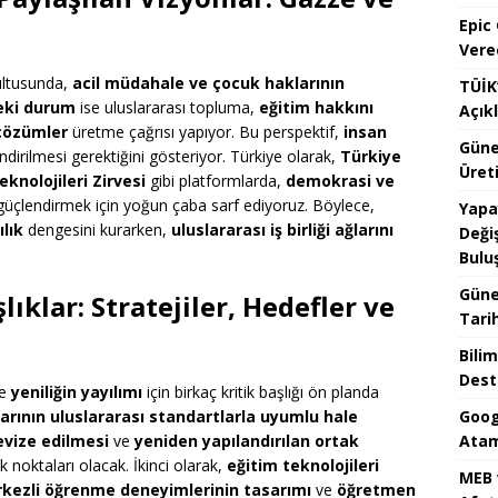
Epic
Vere
ultusunda,
acil müdahale ve çocuk haklarının
TÜİK’
eki durum
ise uluslararası topluma,
eğitim hakkını
Açık
 çözümler
üretme çağrısı yapıyor. Bu perspektif,
insan
Güne
dirilmesi gerektiğini gösteriyor. Türkiye olarak,
Türkiye
Üreti
knolojileri Zirvesi
gibi platformlarda,
demokrasi ve
üçlendirmek için yoğun çaba sarf ediyoruz. Böylece,
Yapa
ılık
dengesini kurarken,
uluslararası iş birliği ağlarını
Değiş
Bulu
Güne
ıklar: Stratejiler, Hedefler ve
Tari
Bilim
Dest
e
yeniliğin yayılımı
için birkaç kritik başlığı ön planda
Goog
larının uluslararası standartlarla uyumlu hale
Atam
evize edilmesi
ve
yeniden yapılandırılan ortak
 noktaları olacak. İkinci olarak,
eğitim teknolojileri
MEB 
kezli öğrenme deneyimlerinin tasarımı
ve
öğretmen