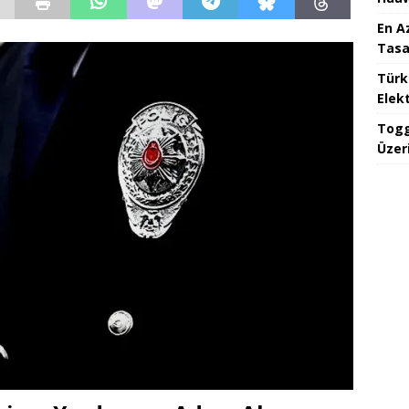
En A
Tasa
Türk
Elekt
Togg
Üzeri