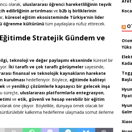
Afet 
üncü olarak,
uluslararası öğrenci hareketliliğinin teşvik
Koca
h edilirliğinin artırılması
ve
b2b iş birliklerinin
ar,
küresel eğitim ekosisteminde Türkiye’nin lider
ü öğrenme kültürünü
tüm paydaşlara nüfuz ettirecek.
O
 Eğitimde Stratejik Gündem ve
Otom
Yüks
Elek
bilgi, teknoloji ve değer paylaşımı ekseninde
küresel bir
Kada
iyor.
İki taraflı ve çok taraflı görüşmeler
sayesinde,
Togg 
rarası finansal ve teknolojik kaynakların harekete
Başl
ın kurulması
hedefleniyor. Böylece,
eğitimde kaliteyi
mek
ve
yenilikçi çözümlerle kapsayıcı bir gelecek inşa
Hyun
Bu süreçte,
uluslararası platformlarla entegrasyon
,
Fiyat
retimi
ve
etik, güvenli ve hesap verebilir bir eğitim
Hyun
 olarak öne çıkıyor. Böylelikle, dünyaya örnek olacak bir
Gelm
 sürdürülebilir kalkınma hedeflerine ulaşmada somut ilerleme
Xiao
Huaw