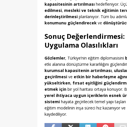
kapasitesinin artırılması
hedefleniyor. Üç
edilmesi
,
mesleki ve teknik eğitimin terci
derinleştirilmesi
planlanıyor. Tüm bu adıml
konumunu güçlendirecek
ve
dönüştürüc
Sonuç Değerlendirmesi:
Uygulama Olasılıkları
Gözlemler
, Türkiye’nin eğitim diplomasisini
etki alanına dönüştürme kararlılığını güçlendir
kurumsal kapasitenin artırılması
,
ulusla
geçirilmesi
ve
etkin bir haberleşme ağın
yükseltirken
,
fırsat eşitliğini güçlendir
etmek için
bir yol haritası ortaya konuyor. 
yerel ihtiyaca uygun içeriklerin esnek ü
sistemi
hayata geçirilecek temel yapı taşları
eğitim modelinin inşa süreci hız kazanıyor ve
kaydediliyor.