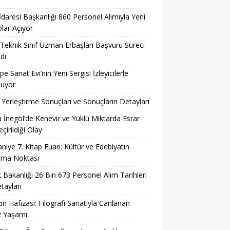
 İdaresi Başkanlığı 860 Personel Alımıyla Yeni
lar Açıyor
eknik Sınıf Uzman Erbaşları Başvuru Süreci
dı
pe Sanat Evi’nin Yeni Sergisi İzleyicilerle
şuyor
Yerleştirme Sonuçları ve Sonuçların Detayları
 İnegöl’de Kenevir ve Yüklü Miktarda Esrar
çirildiği Olay
niye 7. Kitap Fuarı: Kültür ve Edebiyatın
şma Noktası
k Bakanlığı 26 Bin 673 Personel Alım Tarihleri
tayları
in Hafızası: Filografi Sanatıyla Canlanan
z Yaşamı