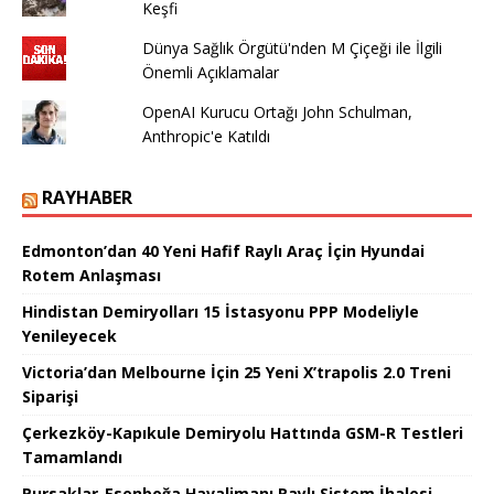
Keşfi
Dünya Sağlık Örgütü'nden M Çiçeği ile İlgili
Önemli Açıklamalar
OpenAI Kurucu Ortağı John Schulman,
Anthropic'e Katıldı
RAYHABER
Edmonton’dan 40 Yeni Hafif Raylı Araç İçin Hyundai
Rotem Anlaşması
Hindistan Demiryolları 15 İstasyonu PPP Modeliyle
Yenileyecek
Victoria’dan Melbourne İçin 25 Yeni X’trapolis 2.0 Treni
Siparişi
Çerkezköy-Kapıkule Demiryolu Hattında GSM-R Testleri
Tamamlandı
Pursaklar-Esenboğa Havalimanı Raylı Sistem İhalesi