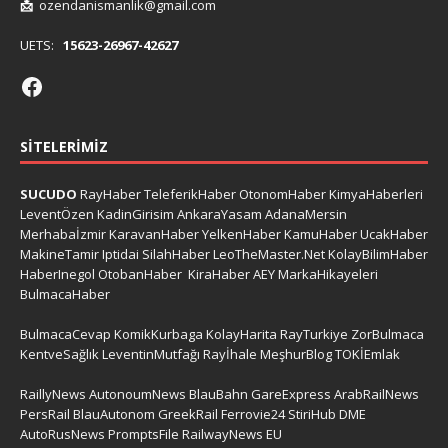
📩
ozendanismanlik@gmail.com
UETS:
15623-26967-42627
SITELERIMIZ
SUCUDO
RayHaber
TeleferikHaber
OtonomHaber
KimyaHaberleri
LeventÖzen
KadinGirisim
AnkaraYasam
AdanaMersin
Merhabaİzmir
KaravanHaber
YelkenHaber
KamuHaber
UcakHaber
MakineTamir
Iptidai
SilahHaber
LeoTheMaster.Net
KolayBilimHaber
HaberInegol
OtobanHaber
KiraHaber
AEY
MarkaHikayeleri
BulmacaHaber
BulmacaCevap
KomikKurbaga
KolayHarita
RayTurkiye
ZorBulmaca
KentveSağlık
LeventinMutfağı
Rayİhale
MeşhurBlog
TOKİEmlak
RaillyNews
AutonoumNews
BlauBahn
GareExpress
ArabRailNews
PersRail
BlauAutonom
GreekRail
Ferrovie24
StiriHub
DME
AutoRusNews
PromptsFile
RailwayNews EU