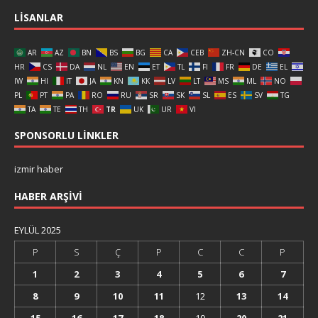
LISANLAR
AR
AZ
BN
BS
BG
CA
CEB
ZH-CN
CO
HR
CS
DA
NL
EN
ET
TL
FI
FR
DE
EL
IW
HI
IT
JA
KN
KK
LV
LT
MS
ML
NO
PL
PT
PA
RO
RU
SR
SK
SL
ES
SV
TG
TA
TE
TH
TR
UK
UR
VI
SPONSORLU LINKLER
izmir haber
HABER ARŞIVI
EYLÜL 2025
P
S
Ç
P
C
C
P
1
2
3
4
5
6
7
8
9
10
11
12
13
14