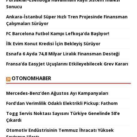
Sonucu
Ankara-İstanbul Süper Hızlı Tren Projesinde Finansman
Çalışmaları Sürüyor
FC Barcelona Futbol Kampı Lefkoşa’da Başlıyor!
İlk Evim Konut Kredisi İçin Bekleyiş Sürüyor
Esnafa 6 Ayda 74,8 Milyar Liralık Finansman Desteği
Fransa’da EasyJet Uçuşlarını Etkileyebilecek Grev Kararı
OTONOMHABER
Mercedes-Benz’den Ağustos Ayı Kampanyaları
Ford’dan Verimlilik Odaklı Elektrikli Pickup: Fathom
Togg Servis Noktası Sayısını Türkiye Genelinde 58’e
Çıkardı
Otomotiv Endüstrisinin Temmuz İhracatı Yüksek
Seviyeye Ulaştı