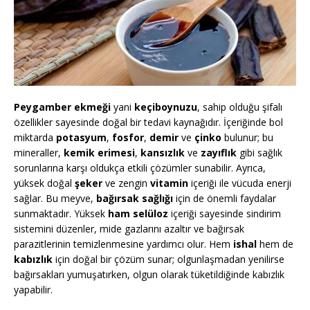
Peygamber ekmeği
yani
keçiboynuzu
, sahip olduğu şifalı
özellikler sayesinde doğal bir tedavi kaynağıdır. İçeriğinde bol
miktarda
potasyum
,
fosfor
,
demir
ve
çinko
bulunur; bu
mineraller,
kemik erimesi
,
kansızlık
ve
zayıflık
gibi sağlık
sorunlarına karşı oldukça etkili çözümler sunabilir. Ayrıca,
yüksek doğal
şeker
ve zengin
vitamin
içeriği ile vücuda enerji
sağlar. Bu meyve,
bağırsak sağlığı
için de önemli faydalar
sunmaktadır. Yüksek
ham selüloz
içeriği sayesinde sindirim
sistemini düzenler, mide gazlarını azaltır ve bağırsak
parazitlerinin temizlenmesine yardımcı olur. Hem
ishal
hem de
kabızlık
için doğal bir çözüm sunar; olgunlaşmadan yenilirse
bağırsakları yumuşatırken, olgun olarak tüketildiğinde kabızlık
yapabilir.