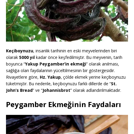
Keçiboynuzu
, insanlık tarihinin en eski meyvelerinden biri
olarak
5000 yıl
kadar önce keşfedilmiştir. Bu meyvenin, tarih
boyunca “
Yakup Peygamber’in ekmeği
” olarak anılması,
sağlığa olan faydalarının yüceltilmesinin bir göstergesidir.
Rivayetlere göre,
Hz. Yakup
, çölde ekmek yerine keçiboynuzu
tüketmiştir. Bu nedenle, keçiboynuzu farklı dillerde de “
St.
John’s Bread
” ve “
Johannisbrot
” olarak adlandırılmaktadır.
Peygamber Ekmeğinin Faydaları