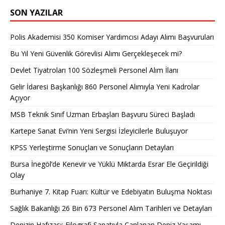
SON YAZILAR
Polis Akademisi 350 Komiser Yardımcısı Adayı Alımı Başvuruları
Bu Yıl Yeni Güvenlik Görevlisi Alımı Gerçekleşecek mi?
Devlet Tiyatroları 100 Sözleşmeli Personel Alım İlanı
Gelir İdaresi Başkanlığı 860 Personel Alımıyla Yeni Kadrolar
Açıyor
MSB Teknik Sınıf Uzman Erbaşları Başvuru Süreci Başladı
Kartepe Sanat Evi’nin Yeni Sergisi İzleyicilerle Buluşuyor
KPSS Yerleştirme Sonuçları ve Sonuçların Detayları
Bursa İnegöl’de Kenevir ve Yüklü Miktarda Esrar Ele Geçirildiği
Olay
Burhaniye 7. Kitap Fuarı: Kültür ve Edebiyatın Buluşma Noktası
Sağlık Bakanlığı 26 Bin 673 Personel Alım Tarihleri ve Detayları
Denizin Hafızası: Filografi Sanatıyla Canlanan Deniz Yaşamı