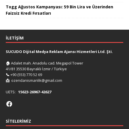
Togg Ağustos Kampanyası: 59 Bin Lira ve Üzerinden
Faizsiz Kredi Fırsatları
İLETIŞIM
SUCUDO Dijital Medya Reklam Ajansı Hizmetleri Ltd. Şti.
🏠
Adalet mah. Anadolu cad. Megapol Tower
41/81 35530 Bayraklı İzmir / Türkiye
📞
+90 (553) 770 52 69
📩
ozendanismanlik@gmail.com
UETS:
15623-26967-42627
SITELERIMIZ