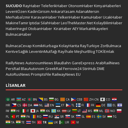
SUCUDO
RayHaber
TeleferikHaber
OtonomHaber
KimyaHaberleri
LeventÖzen
KadinGirisim
AnkaraYasam
AdanaMersin
Merhabaİzmir
KaravanHaber
YelkenHaber
KamuHaber
UcakHaber
MakineTamir
Iptidai
SilahHaber
LeoTheMaster.Net
KolayBilimHaber
HaberInegol
OtobanHaber
KiraHaber
AEY
MarkaHikayeleri
BulmacaHaber
BulmacaCevap
KomikKurbaga
KolayHarita
RayTurkiye
ZorBulmaca
KentveSağlık
LeventinMutfağı
Rayİhale
MeşhurBlog
TOKİEmlak
RaillyNews
AutonoumNews
BlauBahn
GareExpress
ArabRailNews
PersRail
BlauAutonom
GreekRail
Ferrovie24
StiriHub
DME
AutoRusNews
PromptsFile
RailwayNews EU
LISANLAR
AR
AZ
BN
BS
BG
CA
CEB
ZH-CN
CO
HR
CS
DA
NL
EN
ET
TL
FI
FR
DE
EL
IW
HI
IT
JA
KN
KK
LV
LT
MS
ML
NO
PL
PT
PA
RO
RU
SR
SK
SL
ES
SV
TG
TA
TE
TH
TR
UK
UR
VI