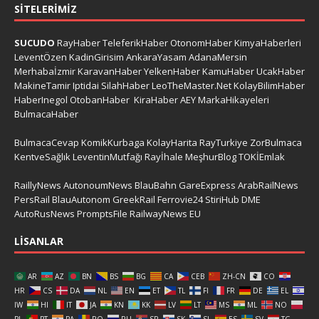
SITELERIMIZ
SUCUDO
RayHaber
TeleferikHaber
OtonomHaber
KimyaHaberleri
LeventÖzen
KadinGirisim
AnkaraYasam
AdanaMersin
Merhabaİzmir
KaravanHaber
YelkenHaber
KamuHaber
UcakHaber
MakineTamir
Iptidai
SilahHaber
LeoTheMaster.Net
KolayBilimHaber
HaberInegol
OtobanHaber
KiraHaber
AEY
MarkaHikayeleri
BulmacaHaber
BulmacaCevap
KomikKurbaga
KolayHarita
RayTurkiye
ZorBulmaca
KentveSağlık
LeventinMutfağı
Rayİhale
MeşhurBlog
TOKİEmlak
RaillyNews
AutonoumNews
BlauBahn
GareExpress
ArabRailNews
PersRail
BlauAutonom
GreekRail
Ferrovie24
StiriHub
DME
AutoRusNews
PromptsFile
RailwayNews EU
LISANLAR
AR
AZ
BN
BS
BG
CA
CEB
ZH-CN
CO
HR
CS
DA
NL
EN
ET
TL
FI
FR
DE
EL
IW
HI
IT
JA
KN
KK
LV
LT
MS
ML
NO
PL
PT
PA
RO
RU
SR
SK
SL
ES
SV
TG