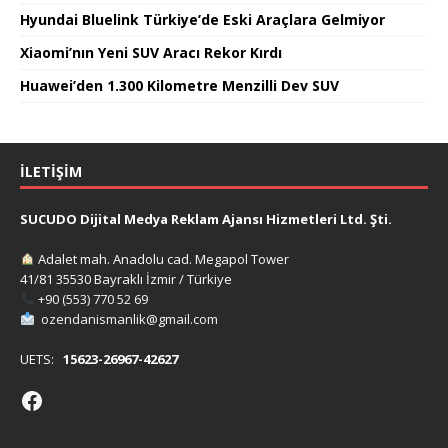
Hyundai Bluelink Türkiye’de Eski Araçlara Gelmiyor
Xiaomi’nın Yeni SUV Aracı Rekor Kırdı
Huawei’den 1.300 Kilometre Menzilli Dev SUV
İLETIŞIM
SUCUDO Dijital Medya Reklam Ajansı Hizmetleri Ltd. Şti.
Adalet mah. Anadolu cad. Megapol Tower
41/81 35530 Bayraklı İzmir / Türkiye
+90 (553) 770 52 69
ozendanismanlik@gmail.com
UETS:
15623-26967-42627