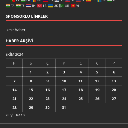
TA
TE
TH
TR
UK
UR
VI
SPONSORLU LINKLER
izmir haber
HABER ARŞIVI
EKIM 2024
P
S
Ç
P
C
C
P
1
2
3
4
5
6
7
8
9
10
11
12
13
14
15
16
17
18
19
20
21
22
23
24
25
26
27
28
29
30
31
« Eyl
Kas »