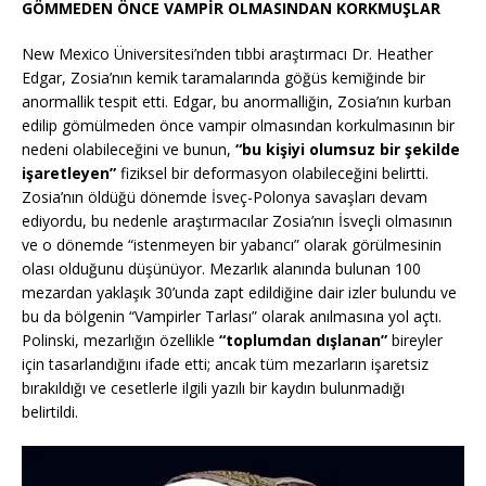
GÖMMEDEN ÖNCE VAMPİR OLMASINDAN KORKMUŞLAR
New Mexico Üniversitesi’nden tıbbi araştırmacı Dr. Heather
Edgar, Zosia’nın kemik taramalarında göğüs kemiğinde bir
anormallik tespit etti. Edgar, bu anormalliğin, Zosia’nın kurban
edilip gömülmeden önce vampir olmasından korkulmasının bir
nedeni olabileceğini ve bunun,
“bu kişiyi olumsuz bir şekilde
işaretleyen”
fiziksel bir deformasyon olabileceğini belirtti.
Zosia’nın öldüğü dönemde İsveç-Polonya savaşları devam
ediyordu, bu nedenle araştırmacılar Zosia’nın İsveçli olmasının
ve o dönemde “istenmeyen bir yabancı” olarak görülmesinin
olası olduğunu düşünüyor. Mezarlık alanında bulunan 100
mezardan yaklaşık 30’unda zapt edildiğine dair izler bulundu ve
bu da bölgenin “Vampirler Tarlası” olarak anılmasına yol açtı.
Polinski, mezarlığın özellikle
“toplumdan dışlanan”
bireyler
için tasarlandığını ifade etti; ancak tüm mezarların işaretsiz
bırakıldığı ve cesetlerle ilgili yazılı bir kaydın bulunmadığı
belirtildi.