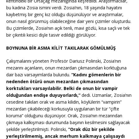
kentindeki bir Ortaçağ mezarlığında keşfedildi. Araştırmacılar,
bu kadına Zosia ismini verdi. Zosia’nın, 18 yaşında hayatını
kaybetmiş bir genç kız olduğu düşünülüyor ve araştırmalar,
onun nasıl görünmüş olabileceğine dair yeni çizimler oluşturdu.
Bu çizimlerde, Zosia’nın açık tenli, mavi gözlü, kısa saçlı ve tek
bir çıkıntılı kesici dişle tasvir edildiği görülüyor.
BOYNUNA BİR ASMA KİLİT TAKILARAK GÖMÜLMÜŞ
Çalışmalarını yöneten Profesör Dariusz Polinski, Zosia’nın
mezarını açanların, onun mezardan çıkmasından korktuğuna
dair bazı varsayımlarda bulundu.
“Kadını gömenlerin bir
nedenden ötürü onun mezardan çıkmasından
korktukları varsayılabilir. Belki de onun bir vampir
olduğundan endişe duyuyorlardı,”
dedi. Uzmanlar, Zosia’nın
cesedine takılan orak ve asma kilidin, köylülerin “vampirin”
mezardan çıkabileceği korkusuyla uygulanan bir tür “çifte
koruma” olduğunu düşünüyor. Orak, Zosia’nın mezarından
çıkmaya kalkışması durumunda başının kesilmesini sağlayacak
şekilde yerleştirilmişti. Polinski,
“Orak düz bir şekilde
yerleştirilmemiş, ancak merhum kalkmaya çalışsaydı