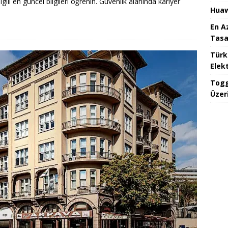
ilgili en güncel bilgileri öğrenin. Güvenlik alanında kariyer
Huaw
En A
Tasa
Türk
Elekt
Togg
Üzeri