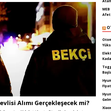
Atam
MEB 
Afet 
O
Otom
Yüks
Elek
Kada
Togg 
Başl
Hyun
Fiyat
Hyun
Gelm
evlisi Alımı Gerçekleşecek mi?
Xiao