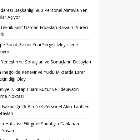
 İdaresi Başkanlığı 860 Personel Alımıyla Yeni
lar Açıyor
eknik Sınıf Uzman Erbaşları Başvuru Süreci
dı
pe Sanat Evi’nin Yeni Sergisi İzleyicilerle
şuyor
Yerleştirme Sonuçları ve Sonuçların Detayları
 İnegöl’de Kenevir ve Yüklü Miktarda Esrar
çirildiği Olay
niye 7. Kitap Fuarı: Kültür ve Edebiyatın
şma Noktası
k Bakanlığı 26 Bin 673 Personel Alım Tarihleri
tayları
in Hafızası: Filografi Sanatıyla Canlanan
z Yaşamı