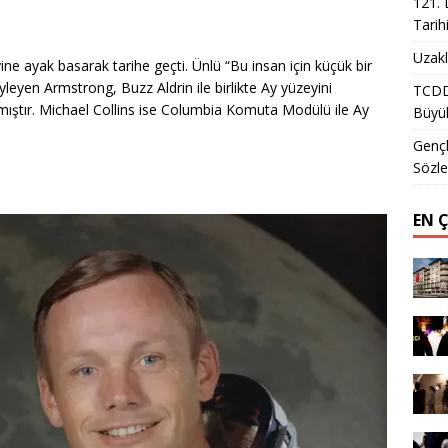
121. 
Tarih
Uzakl
e ayak basarak tarihe geçti. Ünlü “Bu insan için küçük bir
yleyen Armstrong, Buzz Aldrin ile birlikte Ay yüzeyini
TCDD 
ıştır. Michael Collins ise Columbia Komuta Modülü ile Ay
Büyük
Gençl
Sözle
EN 