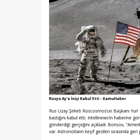
Rusya Ay'a İnişi Kabul Etti - KamuHaber
Rus Uzay Şirketi Roscosmos’un Başkanı Yuri B
bastığını kabul etti. Intellinews’in haberine
gönderdiği gerçeğini açıkladı. Borisov, “Amer
var. Astronotların keşif gezileri sırasında geri 