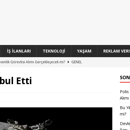
İŞ İLANLARI
TEKNOLOJI
YAŞAM
REKLAM VER!
üvenlik Görevlisi Alımı Gerçekleşecek mi?
GENEL
oları 100 Sözleşmeli Personel Alım İlanı
GENEL
bul Etti
SON
 Başkanlığı 860 Personel Alımıyla Yeni Kadrolar Açıyor
GENEL
Polis
Sınıf Uzman Erbaşları Başvuru Süreci Başladı
GENEL
Alımı
si 350 Komiser Yardımcısı Adayı Alımı Başvuruları
GENEL
Bu Yı
mi?
Devle
İlanı