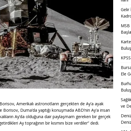
Gelir
Kadro
MSB T
Başla
Karte
Bulu
KPSS 
Bursa
Ele Ge
Burha
Bulu
Sağlı
orisov, Amerikalı astronotların gerçekten de Ay’a ayak
ve De
 göre Borisov, Duma’da yaptığı konuşmada ABD’nin Ay’a insan
Deniz
ikalıların Ay’da olduğuna dair paylaşmam gereken bir gerçek
Deni
getirdikleri Ay toprağının bir kısmını bize verdiler” dedi.