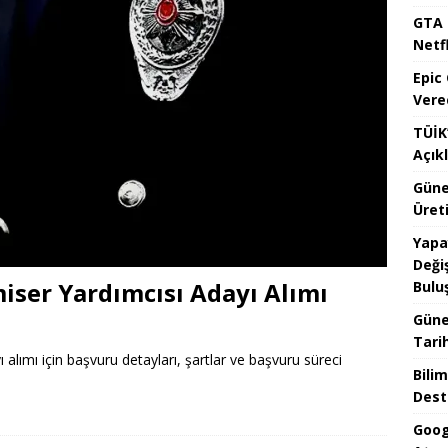
GTA 
Netfl
Epic
Vere
TÜİK’
Açık
Güne
Üreti
Yapa
Değiş
iser Yardımcısı Adayı Alımı
Bulu
Güne
Tari
alımı için başvuru detayları, şartlar ve başvuru süreci
Bilim
Dest
Goog