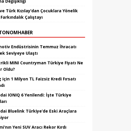
a Değişikliği
ve Türk Kızılay’dan Çocuklara Yönelik
Farkındalık Çalıştayı
TONOMHABER
otiv Endüstrisinin Temmuz İhracatı
ek Seviyeye Ulaştı
trikli MINI Countryman Türkiye Fiyatı Ne
r Oldu?
için 1 Milyon TL Faizsiz Kredi Fırsatı
adı
dai IONIQ 6 Yenilendi: İşte Türkiye
ları
dai Bluelink Türkiye’de Eski Araçlara
iyor
mi’nın Yeni SUV Aracı Rekor Kırdı