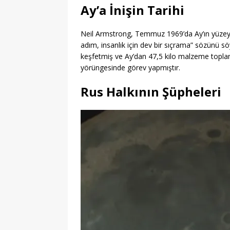
Ay’a İnişin Tarihi
Neil Armstrong, Temmuz 1969’da Ay’ın yüzeyin
adım, insanlık için dev bir sıçrama” sözünü sö
keşfetmiş ve Ay’dan 47,5 kilo malzeme toplam
yörüngesinde görev yapmıştır.
Rus Halkının Şüpheleri