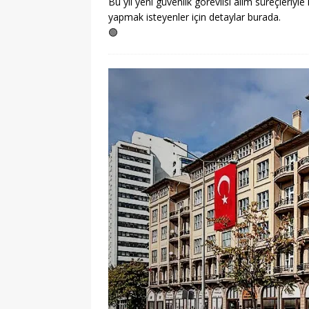
Bu yıl yeni güvenlik görevlisi alım süreçleriyle 
yapmak isteyenler için detaylar burada.
🟢