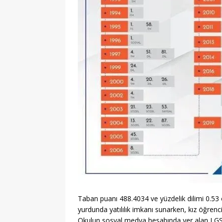
Taban puanı 488.4034 ve yüzdelik dilimi 0.53 
yurdunda yatılılık imkanı sunarken, kız öğrenc
Okulun sosyal medya hesabında yer alan LGS 