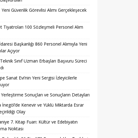
l Yeni Güvenlik Görevlisi Alımı Gerçekleşecek
t Tiyatroları 100 Sözleşmeli Personel Alım
 İdaresi Başkanlığı 860 Personel Alımıyla Yeni
lar Açıyor
eknik Sınıf Uzman Erbaşları Başvuru Süreci
dı
pe Sanat Evi’nin Yeni Sergisi İzleyicilerle
şuyor
Yerleştirme Sonuçları ve Sonuçların Detayları
 İnegöl’de Kenevir ve Yüklü Miktarda Esrar
çirildiği Olay
niye 7. Kitap Fuarı: Kültür ve Edebiyatın
şma Noktası