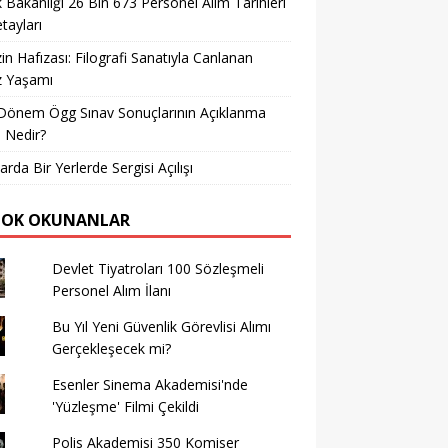
k Bakanlığı 26 Bin 673 Personel Alım Tarihleri
tayları
in Hafızası: Filografi Sanatıyla Canlanan
z Yaşamı
Dönem Ögg Sınav Sonuçlarının Açıklanma
i Nedir?
arda Bir Yerlerde Sergisi Açılışı
ÇOK OKUNANLAR
Devlet Tiyatroları 100 Sözleşmeli
Personel Alım İlanı
Bu Yıl Yeni Güvenlik Görevlisi Alımı
Gerçekleşecek mi?
Esenler Sinema Akademisi'nde
'Yüzleşme' Filmi Çekildi
Polis Akademisi 350 Komiser