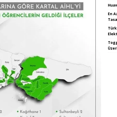
Huaw
En A
Tasa
Türk
Elekt
Togg
Üzeri