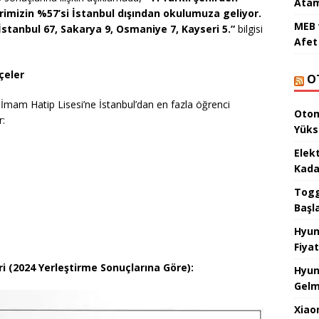
Atam
rimizin %57’si İstanbul dışından okulumuza geliyor.
MEB 
 İstanbul 67, Sakarya 9, Osmaniye 7, Kayseri 5.”
bilgisi
Afet 
çeler
O
İmam Hatip Lisesi’ne İstanbul’dan en fazla öğrenci
Otom
r:
Yüks
Elek
Kada
Togg 
Başl
Hyun
Fiyat
ri (2024 Yerleştirme Sonuçlarına Göre):
Hyun
Gelm
Xiao