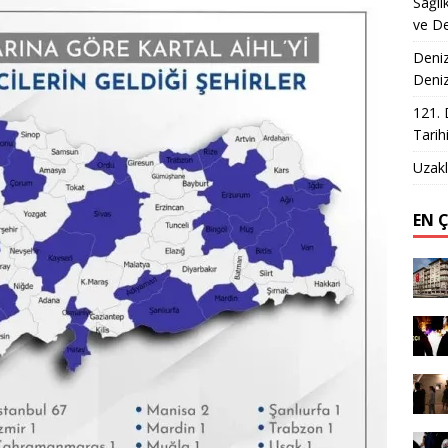
Sağlı
ve De
Deniz
Deni
121. 
Tarih
Uzakl
EN 