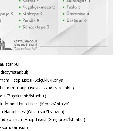
al/İstanbul)
dıköy/İstanbul)
m Hatip Lisesi (Selçuklu/Konya)
u İmam Hatip Lisesi (Üsküdar/İstanbul)
si (Başakşehir/İstanbul)
u İmam Hatip Lisesi (Kepez/Antalya)
 Hatip Lisesi (Ortahisar/Trabzon)
nadolu İmam Hatip Lisesi (Güngören/İstanbul)
Atakum/Samsun)