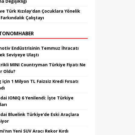
a Değişikliği
ve Türk Kızılay’dan Çocuklara Yönelik
Farkındalık Çalıştayı
TONOMHABER
otiv Endüstrisinin Temmuz İhracatı
ek Seviyeye Ulaştı
trikli MINI Countryman Türkiye Fiyatı Ne
r Oldu?
için 1 Milyon TL Faizsiz Kredi Fırsatı
adı
dai IONIQ 6 Yenilendi: İşte Türkiye
ları
dai Bluelink Türkiye’de Eski Araçlara
iyor
mi’nın Yeni SUV Aracı Rekor Kırdı