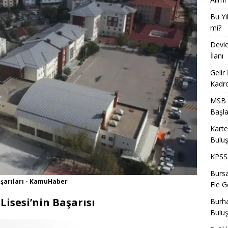
Bu Yı
mi?
Devle
İlanı
Gelir
Kadro
MSB T
Başla
Karte
Bulu
KPSS 
Bursa
aşarıları - KamuHaber
Ele Ge
isesi’nin Başarısı
Burha
Bulu