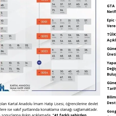
GTA 
Netfl
Epic
Vere
TÜİK’
Açık
Güne
Üreti
Yapa
Değiş
Bulu
Güne
Tari
Bilim
Dest
olan Kartal Anadolu İmam Hatip Lisesi, öğrencilerine devlet
ilere ise vakıf yurtlarında konaklama olanağı sağlamaktadır.
Goog
sonuçlarına ilişkin açıklamada,
“41 farklı şehirden