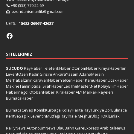
📞
+90 (553) 770 52 69
📩
ozendanismanlik@gmail.com
UETS:
15623-26967-42627
SITELERIMIZ
SUCUDO
RayHaber
TeleferikHaber
OtonomHaber
KimyaHaberleri
LeventÖzen
KadinGirisim
AnkaraYasam
AdanaMersin
Merhabaİzmir
KaravanHaber
YelkenHaber
KamuHaber
UcakHaber
MakineTamir
Iptidai
SilahHaber
LeoTheMaster.Net
KolayBilimHaber
HaberInegol
OtobanHaber
KiraHaber
AEY
MarkaHikayeleri
BulmacaHaber
BulmacaCevap
KomikKurbaga
KolayHarita
RayTurkiye
ZorBulmaca
KentveSağlık
LeventinMutfağı
Rayİhale
MeşhurBlog
TOKİEmlak
RaillyNews
AutonoumNews
BlauBahn
GareExpress
ArabRailNews
PersRail
BlauAutonom
GreekRail
Ferrovie24
StiriHub
DME