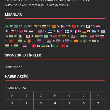
AutoRusNews
PromptsFile
RailwayNews EU
LISANLAR
AR
AZ
BN
BS
BG
CA
CEB
ZH-CN
CO
HR
CS
DA
NL
EN
ET
TL
FI
FR
DE
EL
IW
HI
IT
JA
KN
KK
LV
LT
MS
ML
NO
PL
PT
PA
RO
RU
SR
SK
SL
ES
SV
TG
TA
TE
TH
TR
UK
UR
VI
SPONSORLU LINKLER
izmir haber
HABER ARŞIVI
TEMMUZ 2024
P
S
Ç
P
C
C
P
1
2
3
4
5
6
7