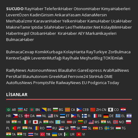
SUCUDO
RayHaber
TeleferikHaber
OtonomHaber
KimyaHaberleri
LeventÖzen
KadinGirisim
AnkaraYasam
AdanaMersin
Merhabaİzmir
KaravanHaber
YelkenHaber
KamuHaber
UcakHaber
MakineTamir
Iptidai
SilahHaber
LeoTheMaster.Net
KolayBilimHaber
HaberInegol
OtobanHaber
KiraHaber
AEY
MarkaHikayeleri
BulmacaHaber
BulmacaCevap
KomikKurbaga
KolayHarita
RayTurkiye
ZorBulmaca
KentveSağlık
LeventinMutfağı
Rayİhale
MeşhurBlog
TOKİEmlak
RaillyNews
AutonoumNews
BlauBahn
GareExpress
ArabRailNews
PersRail
BlauAutonom
GreekRail
Ferrovie24
StiriHub
DME
AutoRusNews
PromptsFile
RailwayNews EU
Podgorica Today
LISANLAR
AR
AZ
BN
BS
BG
CA
CEB
ZH-CN
CO
HR
CS
DA
NL
EN
ET
TL
FI
FR
DE
EL
IW
HI
IT
JA
KN
KK
LV
LT
MS
ML
NO
PL
PT
PA
RO
RU
SR
SK
SL
ES
SV
TG
TA
TE
TH
TR
UK
UR
VI