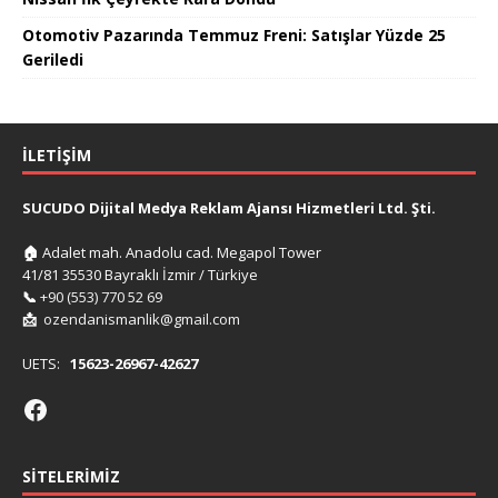
Otomotiv Pazarında Temmuz Freni: Satışlar Yüzde 25
Geriledi
İLETIŞIM
SUCUDO Dijital Medya Reklam Ajansı Hizmetleri Ltd. Şti.
🏠
Adalet mah. Anadolu cad. Megapol Tower
41/81 35530 Bayraklı İzmir / Türkiye
📞
+90 (553) 770 52 69
📩
ozendanismanlik@gmail.com
UETS:
15623-26967-42627
SITELERIMIZ