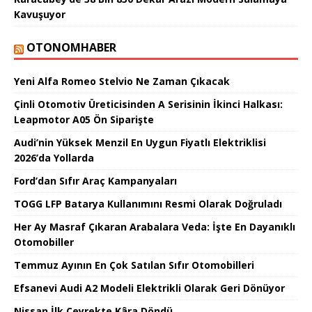
Kavuşuyor
OTONOMHABER
Yeni Alfa Romeo Stelvio Ne Zaman Çıkacak
Çinli Otomotiv Üreticisinden A Serisinin İkinci Halkası:
Leapmotor A05 Ön Siparişte
Audi’nin Yüksek Menzil En Uygun Fiyatlı Elektriklisi
2026’da Yollarda
Ford’dan Sıfır Araç Kampanyaları
TOGG LFP Batarya Kullanımını Resmi Olarak Doğruladı
Her Ay Masraf Çıkaran Arabalara Veda: İşte En Dayanıklı
Otomobiller
Temmuz Ayının En Çok Satılan Sıfır Otomobilleri
Efsanevi Audi A2 Modeli Elektrikli Olarak Geri Dönüyor
Nissan İlk Çeyrekte Kâra Döndü