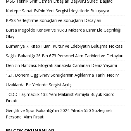
MSB Teknik Sınıf Uzman Erbaşları Başvuru Süreci Başladı
Kartepe Sanat Evi’nin Yeni Sergisi İzleyicilerle Buluşuyor
KPSS Yerleştirme Sonuçları ve Sonuçların Detayları
Bursa İnegöl’de Kenevir ve Yüklü Miktarda Esrar Ele Geçirildiği
Olay
Burhaniye 7. Kitap Fuarı: Kültür ve Edebiyatın Buluşma Noktası
Sağlık Bakanlığı 26 Bin 673 Personel Alım Tarihleri ve Detayları
Denizin Hafızası: Filografi Sanatıyla Canlanan Deniz Yaşamı
121. Dönem Ögg Sınav Sonuçlarının Açıklanma Tarihi Nedir?
Uzaklarda Bir Yerlerde Sergisi Açılışı
TCDD Taşımacılık 132 Yeni Makinist Alımıyla Büyük Kadro
Fırsatı
Gençlik ve Spor Bakanlığı’nın 2024 Yılında 550 Sözleşmeli
Personel Alım Fırsatı
EN ÇOK OKUNANLAR