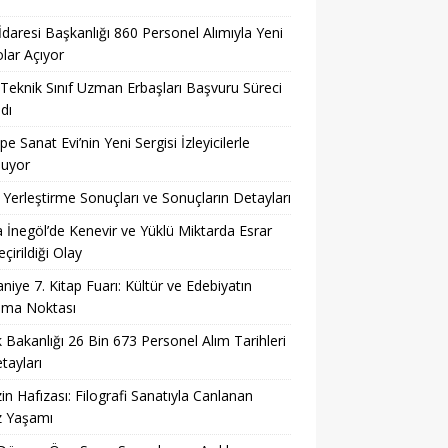
 İdaresi Başkanlığı 860 Personel Alımıyla Yeni
lar Açıyor
eknik Sınıf Uzman Erbaşları Başvuru Süreci
dı
pe Sanat Evi’nin Yeni Sergisi İzleyicilerle
şuyor
Yerleştirme Sonuçları ve Sonuçların Detayları
 İnegöl’de Kenevir ve Yüklü Miktarda Esrar
çirildiği Olay
niye 7. Kitap Fuarı: Kültür ve Edebiyatın
şma Noktası
k Bakanlığı 26 Bin 673 Personel Alım Tarihleri
tayları
in Hafızası: Filografi Sanatıyla Canlanan
z Yaşamı