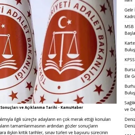
Gelir
Kadro
MSB T
Başla
Karte
Bulu
KPSS 
Bursa
Ele Ge
Burha
Bulu
Sağlı
 Sonuçları ve Açıklanma Tarihi - KamuHaber
ve De
Deniz
ımıyla ilgili süreçte adayların en çok merak ettiği konuları
Deni
ruların tamamlanmasının ardından gözler sonuçların
ra ilişkin kritik tarihler, sınav türleri ve başvuru sürecinin