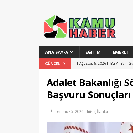
ANA SAYFA
EĞITIM
EMEKLI
[ Ağustos 6, 2026 ]
Bu Yıl Yeni G
GÜNCEL
[ Ağustos 6, 2026 ]
Devlet Tiyatr
Adalet Bakanlığı S
[ Ağustos 6, 2026 ]
Gelir İdaresi
Başvuru Sonuçları 
[ Temmuz 28, 2026 ]
MSB Teknik 
[ Ağustos 6, 2026 ]
Polis Akademi
Temmuz 5, 2026
İş İlanları