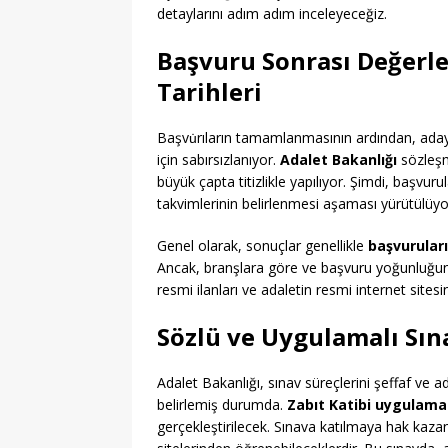
detaylarını adım adım inceleyeceğiz.
Başvuru Sonrası Değerl
Tarihleri
Başvu̇rıların tamamlanmasının ardından, ada
için sabırsızlanıyor.
Adalet Bakanlığı
sözleşm
büyük çapta titizlikle yapılıyor. Şimdi, başvur
takvimlerinin belirlenmesi aşaması yürütülüyo
Genel olarak, sonuçlar genellikle
başvuruları
Ancak, branşlara göre ve başvuru yoğunluğuna
resmi ilanları ve adaletin resmi internet sitesi
Sözlü ve Uygulamalı Sına
Adalet Bakanlığı, sınav süreçlerini şeffaf ve a
belirlemiş durumda.
Zabıt Katibi uygulamal
gerçekleştirilecek. Sınava katılmaya hak kazana