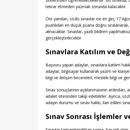
sitelerinden öğrenebileceklerdir. Bu sınavda, 
tekrar etmeden yazmak zorunda kalacaktır.
Öte yandan, sözlü sınavlar ise en geç 17 Ağus
puanlıdan en düşük puana doğru sıralanarak,
alınacaklar. Sınavlar, yazılı bildirim yapılmak
gerçekleştirilecektir.
Sınavlara Katılım ve Değ
Başvuru yapan adaylar, sınavlara katılım hakkını
adaylar, bilgisayar kullanarak yazım ve klavye 
bilgi ve iletişim becereleri, mesleki bilgi ve g
Sınav sonuçlarının açıklanmasının ardından, ada
adalet sitesinden takip edebilirler. Ayrıca, 
adayın durumu ve sınav hakkı, ilan edilen sına
Sınav Sonrası İşlemler v
Sınavlar tamamlandıktan sonra, başarılı olan a