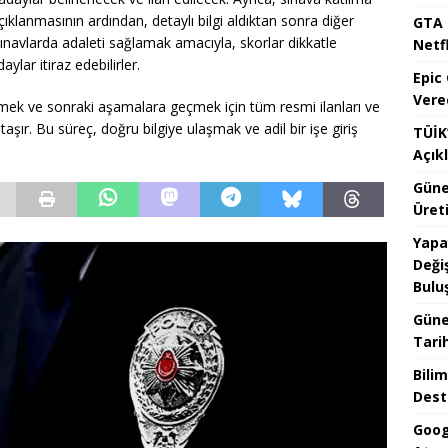
klanmasının ardından, detaylı bilgi aldıktan sonra diğer
GTA 
Sınavlarda adaleti sağlamak amacıyla, skorlar dikkatle
Netfl
lar itiraz edebilirler.
Epic
Vere
nmek ve sonraki aşamalara geçmek için tüm resmi ilanları ve
şır. Bu süreç, doğru bilgiye ulaşmak ve adil bir işe giriş
TÜİK’
Açık
Güne
Üreti
Yapa
Değiş
Bulu
Güne
Tari
Bilim
Dest
Goog