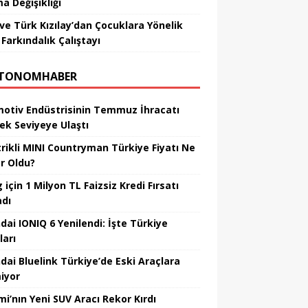
a Değişikliği
ve Türk Kızılay’dan Çocuklara Yönelik
Farkındalık Çalıştayı
TONOMHABER
otiv Endüstrisinin Temmuz İhracatı
ek Seviyeye Ulaştı
trikli MINI Countryman Türkiye Fiyatı Ne
r Oldu?
için 1 Milyon TL Faizsiz Kredi Fırsatı
adı
dai IONIQ 6 Yenilendi: İşte Türkiye
ları
dai Bluelink Türkiye’de Eski Araçlara
iyor
mi’nın Yeni SUV Aracı Rekor Kırdı