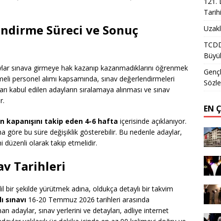
121. 
Tarih
endirme Süreci ve Sonuç
Uzakl
TCDD 
Büyük
ylar sınava girmeye hak kazanıp kazanmadıklarını öğrenmek
Gençl
eli personel alımı kapsamında, sınav değerlendirmeleri
Sözle
uları kabul edilen adayların sıralamaya alınması ve sınav
r.
EN 
n kapanışını takip eden 4-6 hafta
içerisinde açıklanıyor.
 göre bu süre değişiklik gösterebilir. Bu nedenle adaylar,
ni düzenli olarak takip etmelidir.
v Tarihleri
dil bir şekilde yürütmek adına, oldukça detaylı bir takvim
ı sınavı
16-20 Temmuz 2026 tarihleri arasında
n adaylar, sınav yerlerini ve detayları, adliye internet