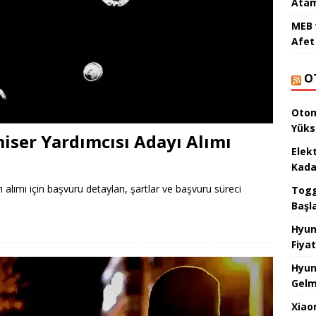
Atam
MEB 
Afet 
O
Otom
Yüks
iser Yardımcısı Adayı Alımı
Elek
Kada
alımı için başvuru detayları, şartlar ve başvuru süreci
Togg 
Başl
Hyun
Fiyat
Hyun
Gelm
Xiao