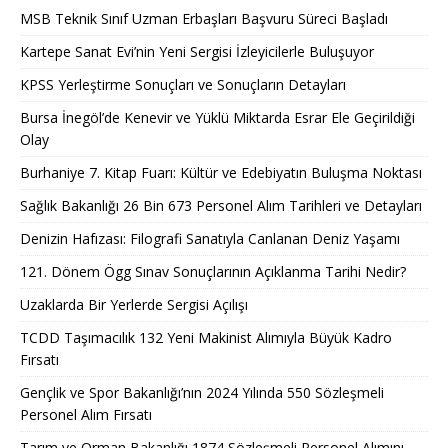
MSB Teknik Sınıf Uzman Erbaşları Başvuru Süreci Başladı
Kartepe Sanat Evi’nin Yeni Sergisi İzleyicilerle Buluşuyor
KPSS Yerleştirme Sonuçları ve Sonuçların Detayları
Bursa İnegöl’de Kenevir ve Yüklü Miktarda Esrar Ele Geçirildiği
Olay
Burhaniye 7. Kitap Fuarı: Kültür ve Edebiyatın Buluşma Noktası
Sağlık Bakanlığı 26 Bin 673 Personel Alım Tarihleri ve Detayları
Denizin Hafızası: Filografi Sanatıyla Canlanan Deniz Yaşamı
121. Dönem Ögg Sınav Sonuçlarının Açıklanma Tarihi Nedir?
Uzaklarda Bir Yerlerde Sergisi Açılışı
TCDD Taşımacılık 132 Yeni Makinist Alımıyla Büyük Kadro
Fırsatı
Gençlik ve Spor Bakanlığı’nın 2024 Yılında 550 Sözleşmeli
Personel Alım Fırsatı
Tarım ve Orman Bakanlığı 1874 Sözleşmeli Personel Alımını