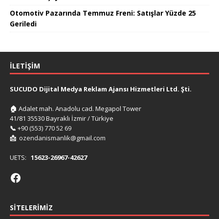
Otomotiv Pazarında Temmuz Freni: Satışlar Yüzde 25
Geriledi
İLETIŞIM
SUCUDO Dijital Medya Reklam Ajansı Hizmetleri Ltd. Şti.
🏠
Adalet mah. Anadolu cad. Megapol Tower
41/81 35530 Bayraklı İzmir / Türkiye
📞
+90 (553) 770 52 69
📩
ozendanismanlik@gmail.com
UETS:
15623-26967-42627
SITELERIMIZ