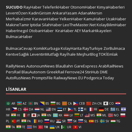
SUCUDO
RayHaber
TeleferikHaber
OtonomHaber
KimyaHaberleri
LeventÖzen
KadinGirisim
AnkaraYasam
AdanaMersin
Merhabaİzmir
KaravanHaber
YelkenHaber
KamuHaber
UcakHaber
MakineTamir
Iptidai
SilahHaber
LeoTheMaster.Net
KolayBilimHaber
HaberInegol
OtobanHaber
KiraHaber
AEY
MarkaHikayeleri
BulmacaHaber
BulmacaCevap
KomikKurbaga
KolayHarita
RayTurkiye
ZorBulmaca
KentveSağlık
LeventinMutfağı
Rayİhale
MeşhurBlog
TOKİEmlak
RaillyNews
AutonoumNews
BlauBahn
GareExpress
ArabRailNews
PersRail
BlauAutonom
GreekRail
Ferrovie24
StiriHub
DME
AutoRusNews
PromptsFile
RailwayNews EU
Podgorica Today
LISANLAR
AR
AZ
BN
BS
BG
CA
CEB
ZH-CN
CO
HR
CS
DA
NL
EN
ET
TL
FI
FR
DE
EL
IW
HI
IT
JA
KN
KK
LV
LT
MS
ML
NO
PL
PT
PA
RO
RU
SR
SK
SL
ES
SV
TG
TA
TE
TH
TR
UK
UR
VI