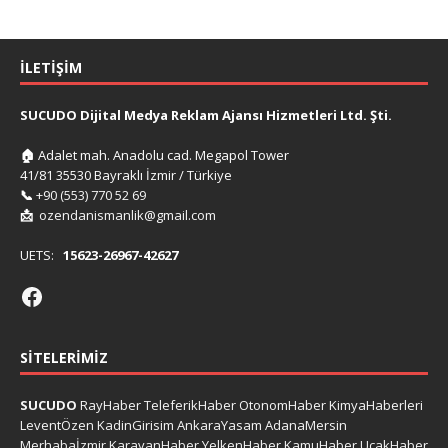
İLETIŞIM
SUCUDO Dijital Medya Reklam Ajansı Hizmetleri Ltd. Şti.
🏠
Adalet mah. Anadolu cad. Megapol Tower
41/81 35530 Bayraklı İzmir / Türkiye
📞
+90 (553) 770 52 69
📩
ozendanismanlik@gmail.com
UETS:
15623-26967-42627
SITELERIMIZ
SUCUDO
RayHaber
TeleferikHaber
OtonomHaber
KimyaHaberleri
LeventÖzen
KadinGirisim
AnkaraYasam
AdanaMersin
Merhabaİzmir
KaravanHaber
YelkenHaber
KamuHaber
UcakHaber