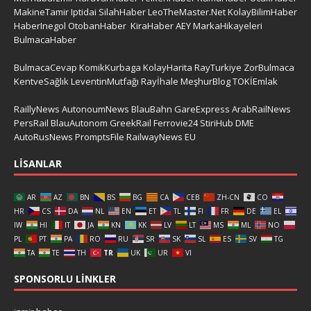
MakineTamir
Iptidai
SilahHaber
LeoTheMaster.Net
KolayBilimHaber
HaberInegol
OtobanHaber
KiraHaber
AEY
MarkaHikayeleri
BulmacaHaber
BulmacaCevap
KomikKurbaga
KolayHarita
RayTurkiye
ZorBulmaca
KentveSağlık
LeventinMutfağı
Rayİhale
MeşhurBlog
TOKİEmlak
RaillyNews
AutonoumNews
BlauBahn
GareExpress
ArabRailNews
PersRail
BlauAutonom
GreekRail
Ferrovie24
StiriHub
DME
AutoRusNews
PromptsFile
RailwayNews EU
LISANLAR
AR
AZ
BN
BS
BG
CA
CEB
ZH-CN
CO
HR
CS
DA
NL
EN
ET
TL
FI
FR
DE
EL
IW
HI
IT
JA
KN
KK
LV
LT
MS
ML
NO
PL
PT
PA
RO
RU
SR
SK
SL
ES
SV
TG
TA
TE
TH
TR
UK
UR
VI
SPONSORLU LINKLER