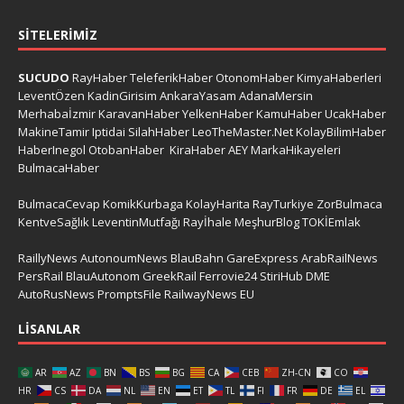
SITELERIMIZ
SUCUDO
RayHaber
TeleferikHaber
OtonomHaber
KimyaHaberleri
LeventÖzen
KadinGirisim
AnkaraYasam
AdanaMersin
Merhabaİzmir
KaravanHaber
YelkenHaber
KamuHaber
UcakHaber
MakineTamir
Iptidai
SilahHaber
LeoTheMaster.Net
KolayBilimHaber
HaberInegol
OtobanHaber
KiraHaber
AEY
MarkaHikayeleri
BulmacaHaber
BulmacaCevap
KomikKurbaga
KolayHarita
RayTurkiye
ZorBulmaca
KentveSağlık
LeventinMutfağı
Rayİhale
MeşhurBlog
TOKİEmlak
RaillyNews
AutonoumNews
BlauBahn
GareExpress
ArabRailNews
PersRail
BlauAutonom
GreekRail
Ferrovie24
StiriHub
DME
AutoRusNews
PromptsFile
RailwayNews EU
LISANLAR
AR
AZ
BN
BS
BG
CA
CEB
ZH-CN
CO
HR
CS
DA
NL
EN
ET
TL
FI
FR
DE
EL