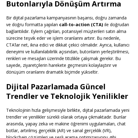
Butonlarıyla Dönüşüm Artırma
Bir dijital pazarlama kampanyasının başarısı, doğru zamanda
ve doğru formatta yapılan
call-to-action (CTA)
ile doğrudan
bağlantılıdır. Eylem çağrıları, potansiyel müşterileri satın alma
sürecine teşvik eder ve işlem oranlarını artırır. Bu nedenle,
CTA’lar net, ikna edici ve dikkat çekici olmalıdır. Ayrıca, kullanıcı
deneyimi ve kullanılabilirlik açısından, butonların yerleştirilmesi,
renkleri ve mesajları üzerinde titizlikle çalışmak gerekir. Bu
sayede, ziyaretçilerin harekete geçmesini kolaylaştırır ve
dönüşüm oranlarını dramatik biçimde yükseltir.
Dijital Pazarlamada Güncel
Trendler ve Teknolojik Yenilikler
Teknolojinin hızla gelişmesiyle birlikte, dijital pazarlamada yeni
trendler ve yenilikler sürekli olarak ortaya çıkmaktadır. Bunlar
arasında, yapay zeka ve makine öğrenimi uygulamaları, chat
botlar, artırılmış gerçeklik (AR) ve sanal gerçeklik (VR),
blockchain çözümleri ve sesli arama optimizasyonu gibi