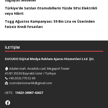
Sağlayan Modeller
Türkiye’de Satılan Otomobillerin Yüzde 50’si Elektrikli
veya Hibrit
Togg Ağustos Kampanyası: 59 Bin Lira ve Üzerinden
Faizsiz Kredi Fırsatları
İLETIŞIM
SUCUDO Dijital Medya Reklam Ajansı Hizmetleri Ltd. Şti.
🏠
Adalet mah. Anadolu cad. Megapol Tower
41/81 35530 Bayraklı İzmir / Türkiye
📞
+90 (553) 770 52 69
📩
ozendanismanlik@gmail.com
UETS:
15623-26967-42627