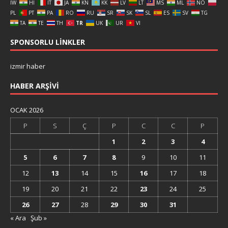
IW
HI
IT
JA
KN
KK
LV
LT
MS
ML
NO
PL
PT
PA
RO
RU
SR
SK
SL
ES
SV
TG
TA
TE
TH
TR
UK
UR
VI
SPONSORLU LINKLER
izmir haber
HABER ARŞIVI
OCAK 2026
P
S
Ç
P
C
C
P
1
2
3
4
5
6
7
8
9
10
11
12
13
14
15
16
17
18
19
20
21
22
23
24
25
26
27
28
29
30
31
« Ara
Şub »