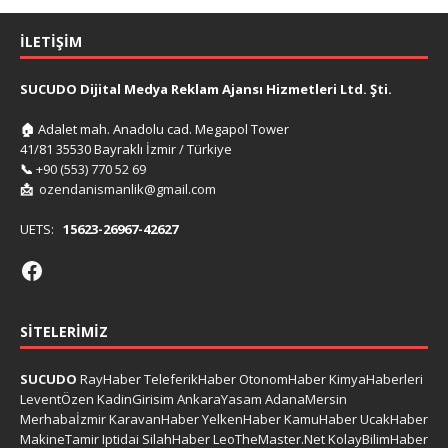
İLETIŞIM
SUCUDO Dijital Medya Reklam Ajansı Hizmetleri Ltd. Şti.
🏠
Adalet mah. Anadolu cad. Megapol Tower
41/81 35530 Bayraklı İzmir / Türkiye
📞
+90 (553) 770 52 69
📩
ozendanismanlik@gmail.com
UETS:
15623-26967-42627
SITELERIMIZ
SUCUDO
RayHaber
TeleferikHaber
OtonomHaber
KimyaHaberleri
LeventÖzen
KadinGirisim
AnkaraYasam
AdanaMersin
Merhabaİzmir
KaravanHaber
YelkenHaber
KamuHaber
UcakHaber
MakineTamir
Iptidai
SilahHaber
LeoTheMaster.Net
KolayBilimHaber