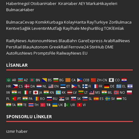
HaberInegol
OtobanHaber
KiraHaber
AEY
MarkaHikayeleri
BulmacaHaber
BulmacaCevap
KomikKurbaga
KolayHarita
RayTurkiye
ZorBulmaca
KentveSağlık
LeventinMutfağı
Rayİhale
MeşhurBlog
TOKİEmlak
RaillyNews
AutonoumNews
BlauBahn
GareExpress
ArabRailNews
PersRail
BlauAutonom
GreekRail
Ferrovie24
StiriHub
DME
AutoRusNews
PromptsFile
RailwayNews EU
LISANLAR
AR
AZ
BN
BS
BG
CA
CEB
ZH-CN
CO
HR
CS
DA
NL
EN
ET
TL
FI
FR
DE
EL
IW
HI
IT
JA
KN
KK
LV
LT
MS
ML
NO
PL
PT
PA
RO
RU
SR
SK
SL
ES
SV
TG
TA
TE
TH
TR
UK
UR
VI
SPONSORLU LINKLER
izmir haber