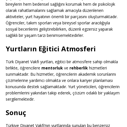
bireylerin hem bedensel sağlığını korumak hem de psikolojik
olarak rahatlamalarını sağlamak amacıyla düzenlenen
aktiviteler, yurt hayatının önemli bir parçasını oluşturmaktadır.
Öğrenciler, takım sporları veya bireysel sporlar aracılığıyla
sosyal becerilerini geliştirebilirken, düzenli egzersiz yaparak
sağlıklı bir yaşam tarzı benimsemektedirler.
Yurtların Eğitici Atmosferi
Türk Diyanet Vakfı yurtları, eğitici bir atmosfere sahip olmakla
birlikte, öğrencilere
mentorluk
ve
rehberlik
hizmetleri
sunmaktadır. Bu hizmetler, öğrencilerin akademik sorunlarını
çözmelerine yardımcı olmakta ve onlara kariyer planlaması
konusunda destek sağlamaktadır. Yurt yöneticileri, öğrencilerin
problemlerini yakından takip ederek, çözüm odaklı bir yaklaşım
sergilemektedir.
Sonuç
Türkiye Diyanet Vakfı’nın yurtlarında sunulan bu benzersiz