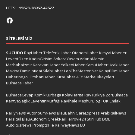
UETS:
15623-26967-42627
SITELERIMIZ
SUCUDO
RayHaber
TeleferikHaber
OtonomHaber
KimyaHaberleri
LeventÖzen
KadinGirisim
AnkaraYasam
AdanaMersin
Merhabaİzmir
KaravanHaber
YelkenHaber
KamuHaber
UcakHaber
MakineTamir
Iptidai
SilahHaber
LeoTheMaster.Net
KolayBilimHaber
HaberInegol
OtobanHaber
KiraHaber
AEY
MarkaHikayeleri
BulmacaHaber
BulmacaCevap
KomikKurbaga
KolayHarita
RayTurkiye
ZorBulmaca
KentveSağlık
LeventinMutfağı
Rayİhale
MeşhurBlog
TOKİEmlak
RaillyNews
AutonoumNews
BlauBahn
GareExpress
ArabRailNews
PersRail
BlauAutonom
GreekRail
Ferrovie24
StiriHub
DME
AutoRusNews
PromptsFile
RailwayNews EU