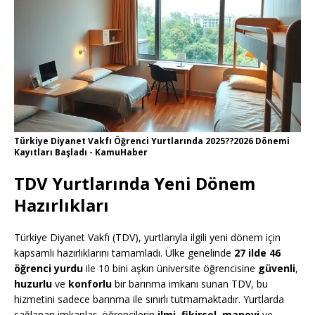
Türkiye Diyanet Vakfı Öğrenci Yurtlarında 2025??2026 Dönemi
Kayıtları Başladı - KamuHaber
TDV Yurtlarında Yeni Dönem
Hazırlıkları
Türkiye Diyanet Vakfı (TDV), yurtlarıyla ilgili yeni dönem için
kapsamlı hazırlıklarını tamamladı. Ülke genelinde
27 ilde 46
öğrenci yurdu
ile 10 bini aşkın üniversite öğrencisine
güvenli
,
huzurlu
ve
konforlu
bir barınma imkanı sunan TDV, bu
hizmetini sadece barınma ile sınırlı tutmamaktadır. Yurtlarda
sağlanan imkanlar, öğrencilerin
ilmi
,
fikirsel
,
manevi
ve