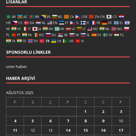
LISANLAR
AR
AZ
BN
BS
BG
CA
CEB
ZH-CN
CO
HR
CS
DA
NL
EN
ET
TL
FI
FR
DE
EL
IW
HI
IT
JA
KN
KK
LV
LT
MS
ML
NO
PL
PT
PA
RO
RU
SR
SK
SL
ES
SV
TG
TA
TE
TH
TR
UK
UR
VI
SPONSORLU LINKLER
izmir haber
HABER ARŞIVI
AĞUSTOS 2025
P
S
Ç
P
C
C
P
1
2
3
4
5
6
7
8
9
10
11
12
13
14
15
16
17