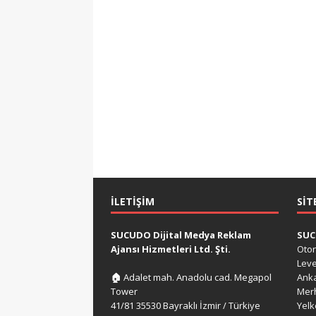
İLETIŞIM
SIT
SUCUDO Dijital Medya Reklam
SU
Ajansı Hizmetleri Ltd. Şti.
Oto
Lev
🏠
Adalet mah. Anadolu cad. Megapol
Ank
Tower
Mer
41/81 35530 Bayraklı İzmir / Türkiye
Yel