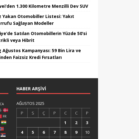
ei’den 1.300 Kilometre Menzilli Dev SUV
z Yakan Otomobiller Listesi: Yakıt
rrufu Sağlayan Modeller
iye’de Satılan Otomobillerin Yüzde 50’si
rikli veya Hibrit
 Ağustos Kampanyası: 59 Bin Lira ve
nden Faizsiz Kredi Fırsatları
HABER ARŞIVI
AĞUSTOS 2025
CA
S
P
S
Ç
P
C
C
P
FR
1
2
3
4
5
6
7
8
9
10