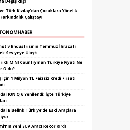
a Değişikliği
ve Türk Kızılay’dan Çocuklara Yönelik
Farkındalık Çalıştayı
TONOMHABER
otiv Endüstrisinin Temmuz İhracatı
ek Seviyeye Ulaştı
trikli MINI Countryman Türkiye Fiyatı Ne
r Oldu?
için 1 Milyon TL Faizsiz Kredi Fırsatı
adı
dai IONIQ 6 Yenilendi: İşte Türkiye
ları
dai Bluelink Türkiye’de Eski Araçlara
iyor
mi’nın Yeni SUV Aracı Rekor Kırdı