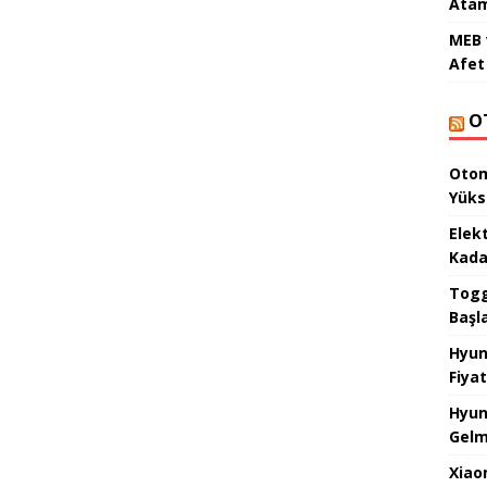
Atam
MEB 
Afet 
O
Otom
Yüks
Elek
Kada
Togg 
Başl
Hyun
Fiyat
Hyun
Gelm
Xiao