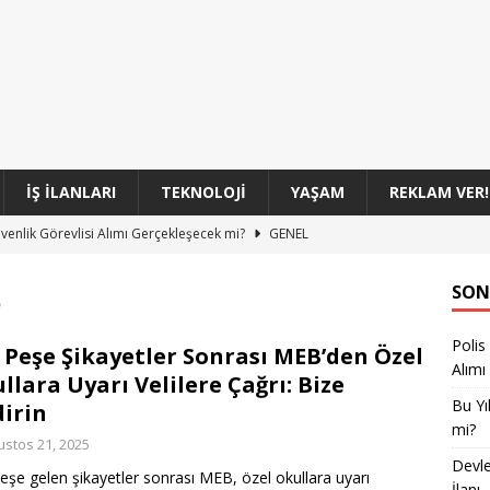
İŞ İLANLARI
TEKNOLOJI
YAŞAM
REKLAM VER!
üvenlik Görevlisi Alımı Gerçekleşecek mi?
GENEL
oları 100 Sözleşmeli Personel Alım İlanı
GENEL
5
SON
 Başkanlığı 860 Personel Alımıyla Yeni Kadrolar Açıyor
GENEL
Polis
Sınıf Uzman Erbaşları Başvuru Süreci Başladı
GENEL
 Peşe Şikayetler Sonrası MEB’den Özel
Alımı
llara Uyarı Velilere Çağrı: Bize
si 350 Komiser Yardımcısı Adayı Alımı Başvuruları
GENEL
Bu Yı
dirin
mi?
ustos 21, 2025
Devle
eşe gelen şikayetler sonrası MEB, özel okullara uyarı
İlanı