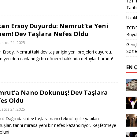
121. 
Tarih
Uzakl
an Ersoy Duyurdu: Nemrut’ta Yeni
TCDD 
em! Dev Taşlara Nefes Oldu
Büyük
ustos 21, 2025
Gençl
Sözle
 Ersoy, Nemrut’taki dev taşlar için yeni projeleri duyurdu.
in yeniden canlandığı bu dönem hakkında detaylar burada!
EN 
rut’a Nano Dokunuş! Dev Taşlara
es Oldu
ustos 21, 2025
t Dağı’ndaki dev taşlara nano teknoloji ile yapılan
uşlar, tarihi mirasa yeni bir nefes kazandırıyor. Keşfetmeye
olun!