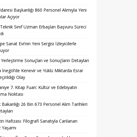
 İdaresi Başkanlığı 860 Personel Alımıyla Yeni
lar Açıyor
eknik Sınıf Uzman Erbaşları Başvuru Süreci
dı
pe Sanat Evi’nin Yeni Sergisi İzleyicilerle
şuyor
Yerleştirme Sonuçları ve Sonuçların Detayları
 İnegöl’de Kenevir ve Yüklü Miktarda Esrar
çirildiği Olay
niye 7. Kitap Fuarı: Kültür ve Edebiyatın
şma Noktası
k Bakanlığı 26 Bin 673 Personel Alım Tarihleri
tayları
in Hafızası: Filografi Sanatıyla Canlanan
z Yaşamı