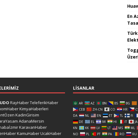
Huaw
En A
Tasa
Türk
Elekt
Togg
Üzeri
ELERIMIZ
LISANLAR
CUDO
RayHaber
TeleferikHaber
AR
AZ
BN
BS
BG
nomHaber
KimyaHaberleri
CEB
ZH-CN
CO
HR
C
entÖzen
KadinGirisim
DA
NL
EN
ET
TL
FI
araYasam
AdanaMersin
DE
EL
IW
HI
IT
JA
habaİzmir
KaravanHaber
KN
KK
LV
LT
MS
ML
kenHaber
KamuHaber
UcakHaber
NO
PL
PT
PA
RO
RU