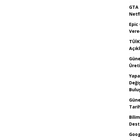
GTA 
Netfl
Epic
Vere
TÜİK’
Açık
Güne
Üreti
Yapa
Değiş
Bulu
Güne
Tari
Bilim
Dest
Goog