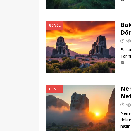
Bak
GENEL
Dön
Ağ
Bakan
Tarih
🟢
Nem
GENEL
Nef
Ağ
Nemru
dokun
hazır 