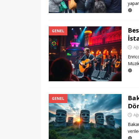
yapar
🟢
Bes
GENEL
İst
Ağ
Enric
Müzik
🟢
Bak
GENEL
Dön
Ağ
Bakan
verile
🟢