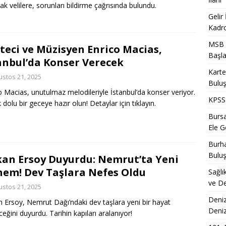
ak velilere, sorunları bildirme çağrısında bulundu.
Gelir
Kadro
MSB T
teci ve Müzisyen Enrico Macias,
Başla
anbul’da Konser Verecek
Karte
ustos 21, 2025
Bulu
o Macias, unutulmaz melodileriyle İstanbul’da konser veriyor.
KPSS 
 dolu bir geceye hazır olun! Detaylar için tıklayın.
Bursa
Ele Ge
Burha
Bulu
an Ersoy Duyurdu: Nemrut’ta Yeni
em! Dev Taşlara Nefes Oldu
Sağlı
ve De
ustos 21, 2025
Deniz
 Ersoy, Nemrut Dağı’ndaki dev taşlara yeni bir hayat
Deni
ceğini duyurdu. Tarihin kapıları aralanıyor!