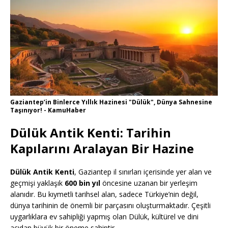
Gaziantep’in Binlerce Yıllık Hazinesi "Dülük", Dünya Sahnesine
Taşınıyor! - KamuHaber
Dülük Antik Kenti: Tarihin
Kapılarını Aralayan Bir Hazine
Dülük Antik Kenti
, Gaziantep il sınırları içerisinde yer alan ve
geçmişi yaklaşık
600 bin yıl
öncesine uzanan bir yerleşim
alanıdır. Bu kıymetli tarihsel alan, sadece Türkiye’nin değil,
dünya tarihinin de önemli bir parçasını oluşturmaktadır. Çeşitli
uygarlıklara ev sahipliği yapmış olan Dülük, kültürel ve dini
açıdan büyük bir öneme sahiptir.