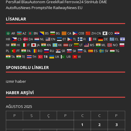
PersRail
BlauAutonom
GreekRail
Ferrovie24
StiriHub
DME
AutoRusNews
PromptsFile
RailwayNews EU
LISANLAR
AR
AZ
BN
BS
BG
CA
CEB
ZH-CN
CO
HR
CS
DA
NL
EN
ET
TL
FI
FR
DE
EL
IW
HI
IT
JA
KN
KK
LV
LT
MS
ML
NO
PL
PT
PA
RO
RU
SR
SK
SL
ES
SV
TG
TA
TE
TH
TR
UK
UR
VI
SPONSORLU LINKLER
izmir haber
HABER ARŞIVI
AĞUSTOS 2025
P
S
Ç
P
C
C
P
1
2
3