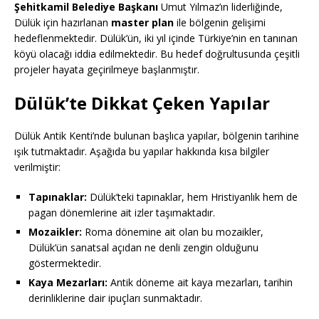
Şehitkamil Belediye Başkanı
Umut Yılmaz’ın liderliğinde,
Dülük için hazırlanan
master plan
ile bölgenin gelişimi
hedeflenmektedir. Dülük’ün, iki yıl içinde Türkiye’nin en tanınan
köyü olacağı iddia edilmektedir. Bu hedef doğrultusunda çeşitli
projeler hayata geçirilmeye başlanmıştır.
Dülük’te Dikkat Çeken Yapılar
Dülük Antik Kenti’nde bulunan başlıca yapılar, bölgenin tarihine
ışık tutmaktadır. Aşağıda bu yapılar hakkında kısa bilgiler
verilmiştir:
Tapınaklar:
Dülük’teki tapınaklar, hem Hristiyanlık hem de
pagan dönemlerine ait izler taşımaktadır.
Mozaikler:
Roma dönemine ait olan bu mozaikler,
Dülük’ün sanatsal açıdan ne denli zengin olduğunu
göstermektedir.
Kaya Mezarları:
Antik döneme ait kaya mezarları, tarihin
derinliklerine dair ipuçları sunmaktadır.