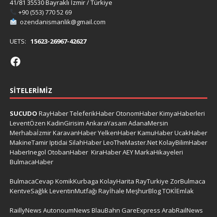
41/81 35530 Bayraklı İzmir / Türkiye
+90 (553) 770 52 69
ozendanismanlik@gmail.com
UETS:
15623-26967-42627
SITELERIMIZ
SUCUDO
RayHaber
TeleferikHaber
OtonomHaber
KimyaHaberleri
LeventÖzen
KadinGirisim
AnkaraYasam
AdanaMersin
Merhabaİzmir
KaravanHaber
YelkenHaber
KamuHaber
UcakHaber
MakineTamir
Iptidai
SilahHaber
LeoTheMaster.Net
KolayBilimHaber
HaberInegol
OtobanHaber
KiraHaber
AEY
MarkaHikayeleri
BulmacaHaber
BulmacaCevap
KomikKurbaga
KolayHarita
RayTurkiye
ZorBulmaca
KentveSağlık
LeventinMutfağı
Rayİhale
MeşhurBlog
TOKİEmlak
RaillyNews
AutonoumNews
BlauBahn
GareExpress
ArabRailNews