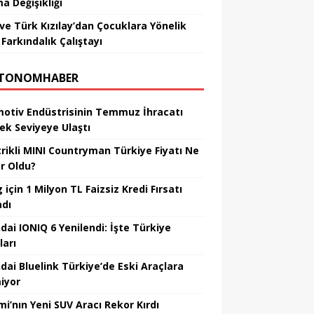
a Değişikliği
ve Türk Kızılay’dan Çocuklara Yönelik
Farkındalık Çalıştayı
TONOMHABER
otiv Endüstrisinin Temmuz İhracatı
ek Seviyeye Ulaştı
trikli MINI Countryman Türkiye Fiyatı Ne
r Oldu?
için 1 Milyon TL Faizsiz Kredi Fırsatı
adı
dai IONIQ 6 Yenilendi: İşte Türkiye
ları
dai Bluelink Türkiye’de Eski Araçlara
iyor
mi’nın Yeni SUV Aracı Rekor Kırdı