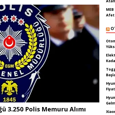
Atam
MEB 
Afet 
O
Otom
Yüks
Elek
Kada
Togg 
Başl
Hyun
Fiyat
Hyun
Gelm
ü 3.250 Polis Memuru Alımı
Xiao