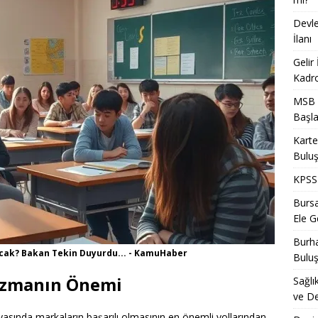
Devle
İlanı
Gelir
Kadro
MSB T
Başla
Karte
Bulu
KPSS 
Bursa
Ele Ge
Burha
acak? Bakan Tekin Duyurdu... - KamuHaber
Bulu
Yazmanın Önemi
Sağlı
ve De
yasında markaların başarılı olmasının en önemli yollarından