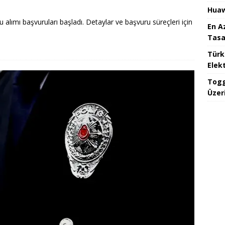
Huaw
lımı başvuruları başladı. Detaylar ve başvuru süreçleri için
En A
Tasa
Türk
Elekt
Togg
Üzeri