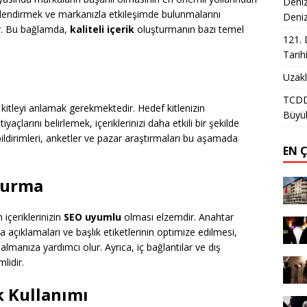
Deniz
bilgilendirmek ve markanızla etkileşimde bulunmalarını
Deni
tır. Bu bağlamda,
kaliteli içerik
oluşturmanın bazı temel
121. 
Tarih
Uzakl
TCDD 
def kitleyi anlamak gerekmektedir. Hedef kitlenizin
Büyük
ihtiyaçlarını belirlemek, içeriklerinizi daha etkili bir şekilde
bildirimleri, anketler ve pazar araştırmaları bu aşamada
EN 
turma
içeriklerinizin
SEO uyumlu
olması elzemdir. Anahtar
a açıklamaları ve başlık etiketlerinin optimize edilmesi,
manıza yardımcı olur. Ayrıca, iç bağlantılar ve dış
lidir.
ık Kullanımı