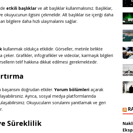
izde
etkili başlıklar
ve alt başlıklar kullanmalısınız. Başlıklar,
 okuyucunun ilgisini çekmelidir. Alt başlıklar ise içeriği daha
rı bilgilere daha hızlı ulaşmalarını sağlar.
ik
kullanmak oldukça etkilidir. Görseller, metinle birlikte
eker. Grafikler, infografikler ve videolar, karmaşık bilgileri
örsellerin telif hakkına dikkat edilmesi gerekmektedir.
Artırma
in başarısını doğrudan etkiler.
Yorum bölümleri
açarak
layabilirsiniz. Ayrıca, sosyal medya platformlarında
 ulaşabilirsiniz. Okuyucuların sorularını yanıtlamak ve geri
R
r.
e Süreklilik
Nakl
Eksp