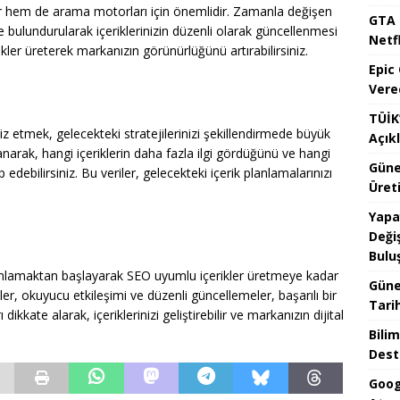
 hem de arama motorları için önemlidir. Zamanla değişen
GTA 
de bulundurularak içeriklerinizin düzenli olarak güncellenmesi
Netfl
ikler üreterek markanızın görünürlüğünü artırabilirsiniz.
Epic
Vere
TÜİK’
z etmek, gelecekteki stratejilerinizi şekillendirmede büyük
Açık
lanarak, hangi içeriklerin daha fazla ilgi gördüğünü ve hangi
Güne
 edebilirsiniz. Bu veriler, gelecekteki içerik planlamalarınızı
Üreti
Yapa
Değiş
Bulu
i anlamaktan başlayarak SEO uyumlu içerikler üretmeye kadar
Güne
rikler, okuyucu etkileşimi ve düzenli güncellemeler, başarılı bir
Tari
 dikkate alarak, içeriklerinizi geliştirebilir ve markanızın dijital
Bilim
Dest
Goog