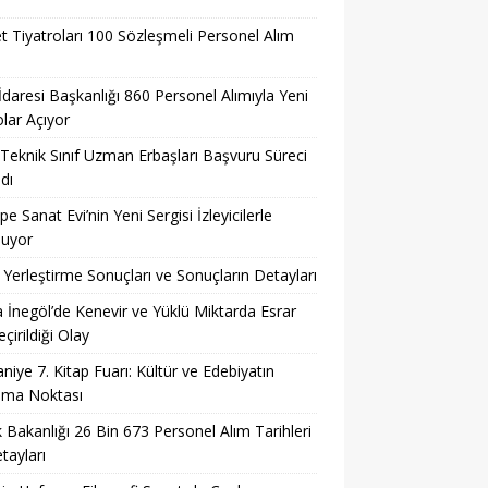
t Tiyatroları 100 Sözleşmeli Personel Alım
 İdaresi Başkanlığı 860 Personel Alımıyla Yeni
lar Açıyor
eknik Sınıf Uzman Erbaşları Başvuru Süreci
dı
pe Sanat Evi’nin Yeni Sergisi İzleyicilerle
şuyor
Yerleştirme Sonuçları ve Sonuçların Detayları
 İnegöl’de Kenevir ve Yüklü Miktarda Esrar
çirildiği Olay
niye 7. Kitap Fuarı: Kültür ve Edebiyatın
şma Noktası
k Bakanlığı 26 Bin 673 Personel Alım Tarihleri
tayları