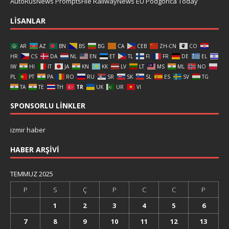
AutoRusNews
PromptsFile
RailwayNews EU
Podgorica Today
LISANLAR
AR
AZ
BN
BS
BG
CA
CEB
ZH-CN
CO
HR
CS
DA
NL
EN
ET
TL
FI
FR
DE
EL
IW
HI
IT
JA
KN
KK
LV
LT
MS
ML
NO
PL
PT
PA
RO
RU
SR
SK
SL
ES
SV
TG
TA
TE
TH
TR
UK
UR
VI
SPONSORLU LINKLER
izmir haber
HABER ARŞIVI
TEMMUZ 2025
P
S
Ç
P
C
C
P
1
2
3
4
5
6
7
8
9
10
11
12
13