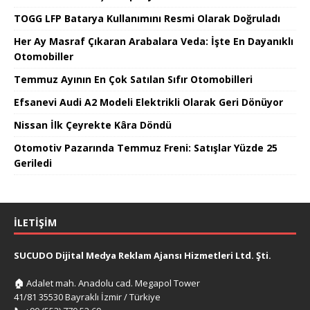
TOGG LFP Batarya Kullanımını Resmi Olarak Doğruladı
Her Ay Masraf Çıkaran Arabalara Veda: İşte En Dayanıklı
Otomobiller
Temmuz Ayının En Çok Satılan Sıfır Otomobilleri
Efsanevi Audi A2 Modeli Elektrikli Olarak Geri Dönüyor
Nissan İlk Çeyrekte Kâra Döndü
Otomotiv Pazarında Temmuz Freni: Satışlar Yüzde 25
Geriledi
İLETIŞIM
SUCUDO Dijital Medya Reklam Ajansı Hizmetleri Ltd. Şti.
🏠
Adalet mah. Anadolu cad. Megapol Tower
41/81 35530 Bayraklı İzmir / Türkiye