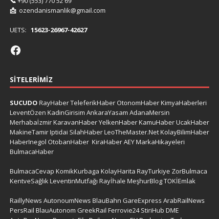
📞
+90 (553) 770 52 69
📩
ozendanismanlik@gmail.com
UETS:
15623-26967-42627
SITELERIMIZ
SUCUDO
RayHaber
TeleferikHaber
OtonomHaber
KimyaHaberleri
LeventÖzen
KadinGirisim
AnkaraYasam
AdanaMersin
Merhabaİzmir
KaravanHaber
YelkenHaber
KamuHaber
UcakHaber
MakineTamir
Iptidai
SilahHaber
LeoTheMaster.Net
KolayBilimHaber
HaberInegol
OtobanHaber
KiraHaber
AEY
MarkaHikayeleri
BulmacaHaber
BulmacaCevap
KomikKurbaga
KolayHarita
RayTurkiye
ZorBulmaca
KentveSağlık
LeventinMutfağı
Rayİhale
MeşhurBlog
TOKİEmlak
RaillyNews
AutonoumNews
BlauBahn
GareExpress
ArabRailNews
PersRail
BlauAutonom
GreekRail
Ferrovie24
StiriHub
DME