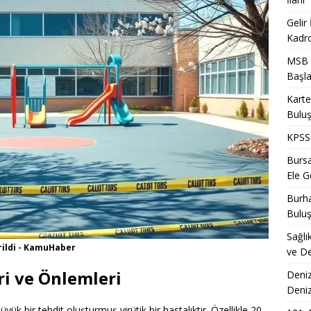
Gelir
Kadro
MSB T
Başla
Karte
Bulu
KPSS 
Bursa
Ele Ge
Burha
Bulu
Sağlı
rildi - KamuHaber
ve De
eri ve Önlemleri
Deniz
Deni
büyük bir tehdit oluşturmuş virütik bir hastalıktır. Özellikle 20.