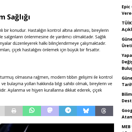
Epic
Vere
m Sağlığı
TÜİK’
Açık
i bir konudur. Hastalığın kontrol altına alınması, bireylerin
de salgınların önlenmesine de yardımcı olmaktadır. Sağlık
Güne
nyalar düzenleyerek halkı bilinçlendirmeye çalışmaktadır.
Üreti
rı, çiçek hastalığını önlemek için büyük bir fırsattır.
Yapa
Değiş
Bulu
uşturmuş olmasına rağmen, modern tıbbın gelişimi ile kontrol
Güne
eri ve bulaşma yolları hakkında bilgi sahibi olmak, bireylerin ve
Tari
ir. Aşılanma ve hijyen kurallarına dikkat ederek, çiçek
Bilim
Dest
Goog
Atam
MEB 