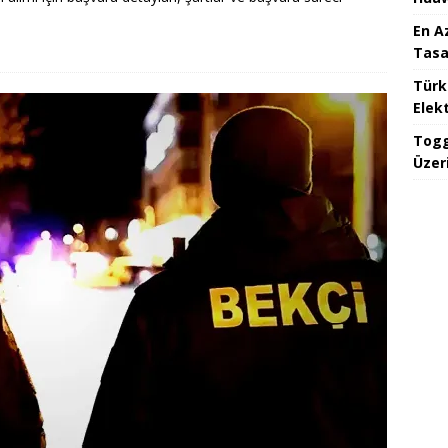
En A
Tasa
Türk
Elekt
Togg
Üzeri