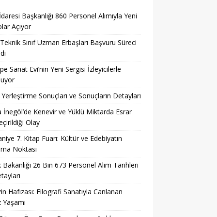
 İdaresi Başkanlığı 860 Personel Alımıyla Yeni
lar Açıyor
eknik Sınıf Uzman Erbaşları Başvuru Süreci
dı
pe Sanat Evi’nin Yeni Sergisi İzleyicilerle
şuyor
Yerleştirme Sonuçları ve Sonuçların Detayları
 İnegöl’de Kenevir ve Yüklü Miktarda Esrar
çirildiği Olay
niye 7. Kitap Fuarı: Kültür ve Edebiyatın
şma Noktası
k Bakanlığı 26 Bin 673 Personel Alım Tarihleri
tayları
in Hafızası: Filografi Sanatıyla Canlanan
z Yaşamı