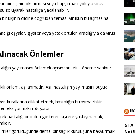
yan bir kişinin öksürmesi veya hapşırması yoluyla virüs
rüsü soluyarak hastalığa yakalanabilir.
n bir kişinin cildine doğrudan temas, virüsün bulaşmasına
ndığı eşyalar, giysiler veya yatak örtüleri aracılığıyla da virüs
 Alınacak Önlemler
talığın yayılmasını önlemek açısından kritik öneme sahiptir.
kili önlem, aşılanmadır. Aşı, hastalığın yayılmasını büyük
jyen kurallarına dikkat etmek, hastalığın bulaşma riskini
, enfeksiyon riskini düşürür.
R
çek hastalığı belirtileri gösteren kişilere yaklaşmamak,
lidir.
GTA 
irtiler görüldüğünde derhal bir sağlık kuruluşuna başvurmak,
Netfl