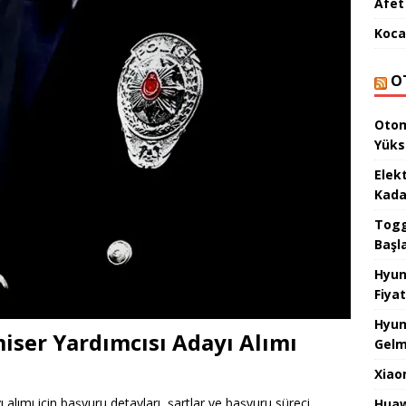
Afet 
Koca
O
Otom
Yüks
Elek
Kada
Togg 
Başl
Hyun
Fiyat
Hyun
iser Yardımcısı Adayı Alımı
Gelm
Xiao
alımı için başvuru detayları, şartlar ve başvuru süreci
Huaw