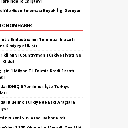
Farkındalık Çalıştayı
eli’de Gece Sineması Büyük İlgi Görüyor
TONOMHABER
otiv Endüstrisinin Temmuz İhracatı
ek Seviyeye Ulaştı
trikli MINI Countryman Türkiye Fiyatı Ne
r Oldu?
için 1 Milyon TL Faizsiz Kredi Fırsatı
adı
dai IONIQ 6 Yenilendi: İşte Türkiye
ları
dai Bluelink Türkiye’de Eski Araçlara
iyor
mi’nın Yeni SUV Aracı Rekor Kırdı
ei’den 1.300 Kilometre Menzilli Dev SUV