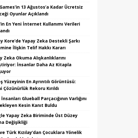
 Games’in 13 Ağustos’a Kadar Ücretsiz
ceği Oyunlar Açıklandı
in En Yeni İnternet Kullanımı Verileri
landı
y Kore’de Yapay Zeka Destekli Şarkı
mine İlişkin Telif Hakkı Kararı
y Zeka Okuma Alışkanlıklarını
tiriyor: İnsanlar Daha Az Kitapla
şuyor
ş Yüzeyinin En Ayrıntılı Görüntüsü:
hi Çözünürlük Rekoru Kırıldı
 İnsanları Glueball Parçacığının Varlığını
ekleyen Kesin Kanıt Buldu
le Yapay Zeka Biriminde Üst Düzey
a Değişikliği
ve Türk Kızılay’dan Çocuklara Yönelik