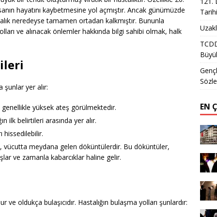
121. 
 insanın hayatını kaybetmesine yol açmıştır. Ancak günümüzde
Tarih
talık neredeyse tamamen ortadan kalkmıştır. Bununla
Uzakl
a yolları ve alınacak önlemler hakkında bilgi sahibi olmak, halk
TCDD 
Büyük
ileri
Gençl
Sözle
a şunlar yer alır:
EN 
 genellikle yüksek ateş görülmektedir.
n ilk belirtileri arasında yer alır.
 hissedilebilir.
ği, vücutta meydana gelen döküntülerdir. Bu döküntüler,
şlar ve zamanla kabarcıklar haline gelir.
r ve oldukça bulaşıcıdır. Hastalığın bulaşma yolları şunlardır: