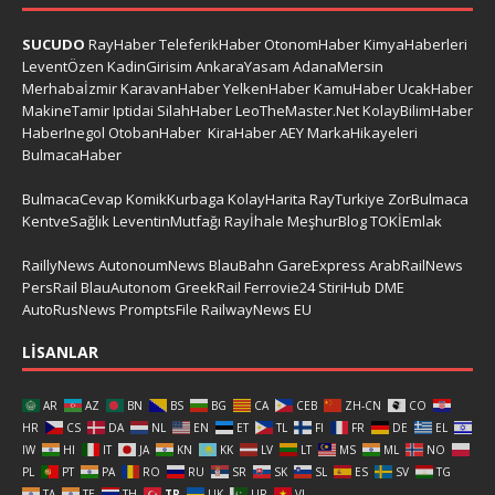
SUCUDO
RayHaber
TeleferikHaber
OtonomHaber
KimyaHaberleri
LeventÖzen
KadinGirisim
AnkaraYasam
AdanaMersin
Merhabaİzmir
KaravanHaber
YelkenHaber
KamuHaber
UcakHaber
MakineTamir
Iptidai
SilahHaber
LeoTheMaster.Net
KolayBilimHaber
HaberInegol
OtobanHaber
KiraHaber
AEY
MarkaHikayeleri
BulmacaHaber
BulmacaCevap
KomikKurbaga
KolayHarita
RayTurkiye
ZorBulmaca
KentveSağlık
LeventinMutfağı
Rayİhale
MeşhurBlog
TOKİEmlak
RaillyNews
AutonoumNews
BlauBahn
GareExpress
ArabRailNews
PersRail
BlauAutonom
GreekRail
Ferrovie24
StiriHub
DME
AutoRusNews
PromptsFile
RailwayNews EU
LISANLAR
AR
AZ
BN
BS
BG
CA
CEB
ZH-CN
CO
HR
CS
DA
NL
EN
ET
TL
FI
FR
DE
EL
IW
HI
IT
JA
KN
KK
LV
LT
MS
ML
NO
PL
PT
PA
RO
RU
SR
SK
SL
ES
SV
TG
TA
TE
TH
TR
UK
UR
VI