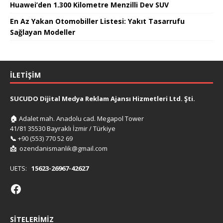
Huawei’den 1.300 Kilometre Menzilli Dev SUV
En Az Yakan Otomobiller Listesi: Yakıt Tasarrufu
Sağlayan Modeller
İLETIŞIM
SUCUDO Dijital Medya Reklam Ajansı Hizmetleri Ltd. Şti.
🏠
Adalet mah. Anadolu cad. Megapol Tower
41/81 35530 Bayraklı İzmir / Türkiye
📞
+90 (553) 770 52 69
📩
ozendanismanlik@gmail.com
UETS:
15623-26967-42627
SITELERIMIZ