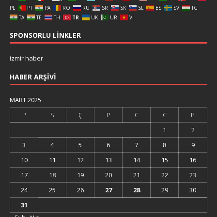
PL
PT
PA
RO
RU
SR
SK
SL
ES
SV
TG
TA
TE
TH
TR
UK
UR
VI
SPONSORLU LINKLER
izmir haber
HABER ARŞIVI
MART 2025
P
S
Ç
P
C
C
P
1
2
3
4
5
6
7
8
9
10
11
12
13
14
15
16
17
18
19
20
21
22
23
24
25
26
27
28
29
30
31