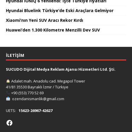
Hyundai IONIQ 6 Yenilendi: İşte Türkiye Fiyatları
Hyundai Bluelink Türkiye’de Eski Araçlara Gelmiyor
Xiaomi’nın Yeni SUV Aracı Rekor Kırdı
Huawei’den 1.300 Kilometre Menzilli Dev SUV
İLETIŞIM
SUCUDO Dijital Medya Reklam Ajansı Hizmetleri Ltd. Şti.
Adalet mah. Anadolu cad. Megapol Tower
41/81 35530 Bayraklı İzmir / Türkiye
+90 (553) 770 52 69
ozendanismanlik@gmail.com
UETS:
15623-26967-42627