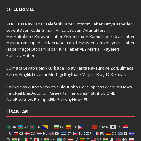
SITELERIMIZ
SUCUDO
RayHaber
TeleferikHaber
OtonomHaber
KimyaHaberleri
LeventÖzen
KadinGirisim
AnkaraYasam
AdanaMersin
Merhabaİzmir
KaravanHaber
YelkenHaber
KamuHaber
UcakHaber
MakineTamir
Iptidai
SilahHaber
LeoTheMaster.Net
KolayBilimHaber
HaberInegol
OtobanHaber
KiraHaber
AEY
MarkaHikayeleri
BulmacaHaber
BulmacaCevap
KomikKurbaga
KolayHarita
RayTurkiye
ZorBulmaca
KentveSağlık
LeventinMutfağı
Rayİhale
MeşhurBlog
TOKİEmlak
RaillyNews
AutonoumNews
BlauBahn
GareExpress
ArabRailNews
PersRail
BlauAutonom
GreekRail
Ferrovie24
StiriHub
DME
AutoRusNews
PromptsFile
RailwayNews EU
LISANLAR
AR
AZ
BN
BS
BG
CA
CEB
ZH-CN
CO
HR
CS
DA
NL
EN
ET
TL
FI
FR
DE
EL
IW
HI
IT
JA
KN
KK
LV
LT
MS
ML
NO