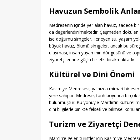
Havuzun Sembolik Anla
Medresenin içinde yer alan havuz, sadece bir
da değerlendirilmektedir. Çeşmeden dökülen
ise doğumu simgeler. İlerleyen su, yaşam yolcu
büyük havuz, ölümü simgeler, ancak bu sür
ulaşması, insan yaşamının döngüsünü ve top
ziyaretçilerinde güçlü bir etki bırakmaktadır.
Kültürel ve Dini Önemi
Kasımiye Medresesi, yalnızca mimari bir eser
yere sahiptir. Medrese, tarih boyunca birçok 
bulunmuştur. Bu yönüyle Mardin’in kültürel mir
dini bilgilerle birlikte felsefi ve bilimsel konu
Turizm ve Ziyaretçi Den
Mardin’e gelen turistler için Kasımiye Medre