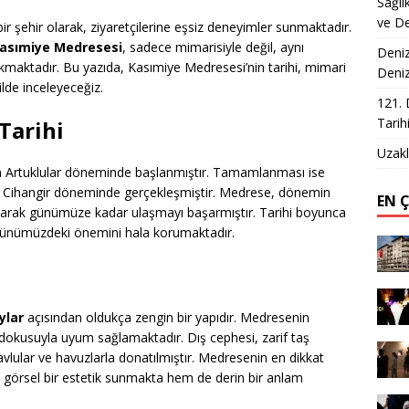
Sağlı
ve De
 bir şehir olarak, ziyaretçilerine eşsiz deneyimler sunmaktadır.
asımiye Medresesi
, sadece mimarisiyle değil, aynı
Deniz
maktadır. Bu yazıda, Kasımiye Medresesi’nin tarihi, mimari
Deni
ilde inceleyeceğiz.
121. 
Tarih
Tarihi
Uzakl
a
Artuklular döneminde başlanmıştır. Tamamlanması ise
 Cihangir döneminde gerçekleşmiştir. Medrese, dönemin
EN 
 olarak günümüze kadar ulaşmayı başarmıştır. Tarihi boyunca
ı, günümüzdeki önemini hala korumaktadır.
ylar
açısından oldukça zengin bir yapıdır. Medresenin
 dokusuyla uyum sağlamaktadır. Dış cephesi, zarif taş
ş avlular ve havuzlarla donatılmıştır. Medresenin en dikkat
m görsel bir estetik sunmakta hem de derin bir anlam