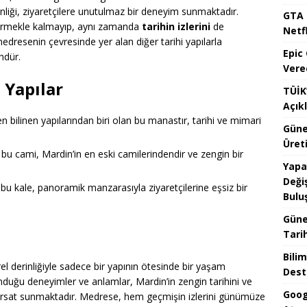
inliği, ziyaretçilere unutulmaz bir deneyim sunmaktadır.
GTA 
görmekle kalmayıp, aynı zamanda
tarihin izlerini
de
Netfl
edresenin çevresinde yer alan diğer tarihi yapılarla
Epic
ndür.
Vere
 Yapılar
TÜİK’
Açık
n bilinen yapılarından biri olan bu manastır, tarihi ve mimari
Güne
Üreti
bu cami, Mardin’in en eski camilerindendir ve zengin bir
Yapa
Değiş
u kale, panoramik manzarasıyla ziyaretçilerine eşsiz bir
Bulu
Güne
Tari
Bilim
el derinliğiyle sadece bir yapının ötesinde bir yaşam
Dest
unduğu deneyimler ve anlamlar, Mardin’in zengin tarihini ve
Goog
 fırsat sunmaktadır. Medrese, hem geçmişin izlerini günümüze