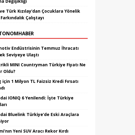
a Değişikliği
ve Türk Kızılay’dan Çocuklara Yönelik
Farkındalık Çalıştayı
TONOMHABER
otiv Endüstrisinin Temmuz İhracatı
ek Seviyeye Ulaştı
trikli MINI Countryman Türkiye Fiyatı Ne
r Oldu?
için 1 Milyon TL Faizsiz Kredi Fırsatı
adı
dai IONIQ 6 Yenilendi: İşte Türkiye
ları
dai Bluelink Türkiye’de Eski Araçlara
iyor
mi’nın Yeni SUV Aracı Rekor Kırdı