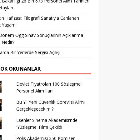
k Bakanlığı 26 Bin 673 Personel Alım Tarihleri
tayları
in Hafızası: Filografi Sanatıyla Canlanan
z Yaşamı
Dönem Ögg Sınav Sonuçlarının Açıklanma
i Nedir?
arda Bir Yerlerde Sergisi Açılışı
ÇOK OKUNANLAR
Devlet Tiyatroları 100 Sözleşmeli
Personel Alım İlanı
Bu Yıl Yeni Güvenlik Görevlisi Alımı
Gerçekleşecek mi?
Esenler Sinema Akademisi'nde
'Yüzleşme' Filmi Çekildi
Polis Akademisi 350 Komiser