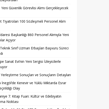
l Yeni Güvenlik Görevlisi Alımı Gerçekleşecek
t Tiyatroları 100 Sözleşmeli Personel Alım
 İdaresi Başkanlığı 860 Personel Alımıyla Yeni
lar Açıyor
eknik Sınıf Uzman Erbaşları Başvuru Süreci
dı
pe Sanat Evi’nin Yeni Sergisi İzleyicilerle
şuyor
Yerleştirme Sonuçları ve Sonuçların Detayları
 İnegöl’de Kenevir ve Yüklü Miktarda Esrar
çirildiği Olay
niye 7. Kitap Fuarı: Kültür ve Edebiyatın
şma Noktası