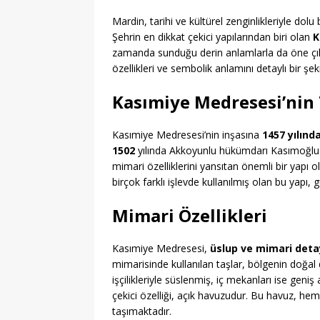
Mardin, tarihi ve kültürel zenginlikleriyle dolu
Şehrin en dikkat çekici yapılarından biri olan
K
zamanda sunduğu derin anlamlarla da öne çık
özellikleri ve sembolik anlamını detaylı bir şek
Kasımiye Medresesi’nin 
Kasımiye Medresesi’nin inşasına
1457 yılınd
1502
yılında Akkoyunlu hükümdarı Kasımoğlu
mimari özelliklerini yansıtan önemli bir yapı
birçok farklı işlevde kullanılmış olan bu yap
Mimari Özellikleri
Kasımiye Medresesi,
üslup ve mimari deta
mimarisinde kullanılan taşlar, bölgenin doğal
işçilikleriyle süslenmiş, iç mekanları ise geni
çekici özelliği, açık havuzudur. Bu havuz, he
taşımaktadır.