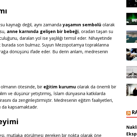
mı
 su kaynağı değil, aynı zamanda
yaşamın sembolü
olarak
 su,
anne karnında gelişen bir bebeği
, oradan taşan su
luğunu, daralan yol ise yaşlılığı temsil eder. Nihayetinde
eç burada son bulmaz. Suyun Mezopotamya topraklarına
rağa dönüşünü ifade eder. Bu derin anlam, medresenin
 olmanın ötesinde, bir
eğitim kurumu
olarak da önemli bir
âlim ve düşünür yetiştirmiş, İslam dünyasına katkılarda
asını da zenginleştirmiştir. Medresenin eğitim faaliyetleri,
ları da kapsamaktadır.
R
eyimi
Nakl
Eksp
sesi, mutlaka görülmesi gereken bir nokta olarak öne