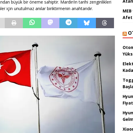
Atam
dan büyük bir öneme sahiptir. Mardin’in tarihi zenginlikleri
r için unutulmaz anılar biriktirmenin anahtarıdır.
MEB 
Afet 
O
Otom
Yüks
Elek
Kada
Togg 
Başl
Hyun
Fiyat
Hyun
Gelm
Xiao