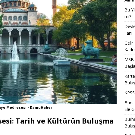
Bu Yı
mi?
Devle
İlanı
Gelir
Kadro
MSB T
Başla
Karte
Bulu
KPSS 
Bursa
miye Medresesi - KamuHaber
Ele Ge
esi: Tarih ve Kültürün Buluşma
Burha
Bulu