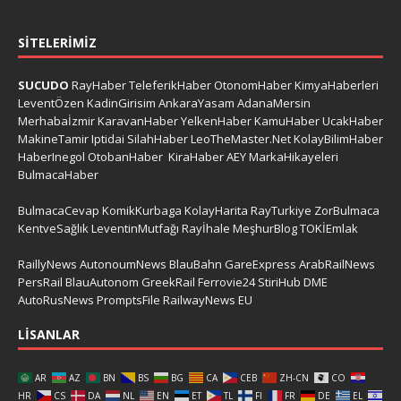
SITELERIMIZ
SUCUDO
RayHaber
TeleferikHaber
OtonomHaber
KimyaHaberleri
LeventÖzen
KadinGirisim
AnkaraYasam
AdanaMersin
Merhabaİzmir
KaravanHaber
YelkenHaber
KamuHaber
UcakHaber
MakineTamir
Iptidai
SilahHaber
LeoTheMaster.Net
KolayBilimHaber
HaberInegol
OtobanHaber
KiraHaber
AEY
MarkaHikayeleri
BulmacaHaber
BulmacaCevap
KomikKurbaga
KolayHarita
RayTurkiye
ZorBulmaca
KentveSağlık
LeventinMutfağı
Rayİhale
MeşhurBlog
TOKİEmlak
RaillyNews
AutonoumNews
BlauBahn
GareExpress
ArabRailNews
PersRail
BlauAutonom
GreekRail
Ferrovie24
StiriHub
DME
AutoRusNews
PromptsFile
RailwayNews EU
LISANLAR
AR
AZ
BN
BS
BG
CA
CEB
ZH-CN
CO
HR
CS
DA
NL
EN
ET
TL
FI
FR
DE
EL