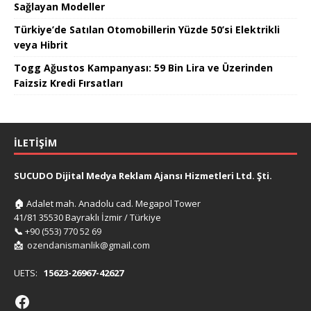
Sağlayan Modeller
Türkiye’de Satılan Otomobillerin Yüzde 50’si Elektrikli
veya Hibrit
Togg Ağustos Kampanyası: 59 Bin Lira ve Üzerinden
Faizsiz Kredi Fırsatları
İLETIŞIM
SUCUDO Dijital Medya Reklam Ajansı Hizmetleri Ltd. Şti.
🏠
Adalet mah. Anadolu cad. Megapol Tower
41/81 35530 Bayraklı İzmir / Türkiye
📞
+90 (553) 770 52 69
📩
ozendanismanlik@gmail.com
UETS:
15623-26967-42627