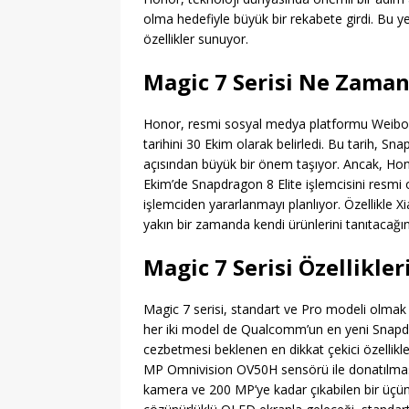
olma hedefiyle büyük bir rekabete girdi. Bu ye
özellikler sunuyor.
Magic 7 Serisi Ne Zaman
Honor, resmi sosyal medya platformu Weibo ü
tarihini 30 Ekim olarak belirledi. Bu tarih, Sn
açısından büyük bir önem taşıyor. Ancak, Hon
Ekim’de Snapdragon 8 Elite işlemcisini resmi o
işlemciden yararlanmayı planlıyor. Özellikle X
yakın bir zamanda kendi ürünlerini tanıtacağın
Magic 7 Serisi Özellikle
Magic 7 serisi, standart ve Pro modeli olmak üz
her iki model de Qualcomm’un en yeni Snapdrago
cezbetmesi beklenen en dikkat çekici özellikl
MP Omnivision OV50H sensörü ile donatılması
kamera ve 200 MP’ye kadar çıkabilen bir üçün