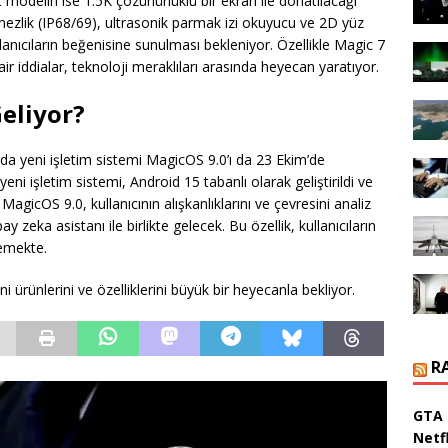
modelin ise 1.5K çözünürlüklü bir ekran ile donatılacağı
irmezlik (IP68/69), ultrasonik parmak izi okuyucu ve 2D yüz
ullanıcıların beğenisine sunulması bekleniyor. Özellikle Magic 7
r iddialar, teknoloji meraklıları arasında heyecan yaratıyor.
eliyor?
da yeni işletim sistemi MagicOS 9.0’ı da 23 Ekim’de
yeni işletim sistemi, Android 15 tabanlı olarak geliştirildi ve
 MagicOS 9.0, kullanıcının alışkanlıklarını ve çevresini analiz
 zeka asistanı ile birlikte gelecek. Bu özellik, kullanıcıların
lemekte.
i ürünlerini ve özelliklerini büyük bir heyecanla bekliyor.
R
GTA 
Netfl