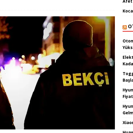
Afet 
Koca
O
Otom
Yüks
Elek
Kada
Togg 
Başl
Hyun
Fiyat
Hyun
Gelm
Xiao
Huaw