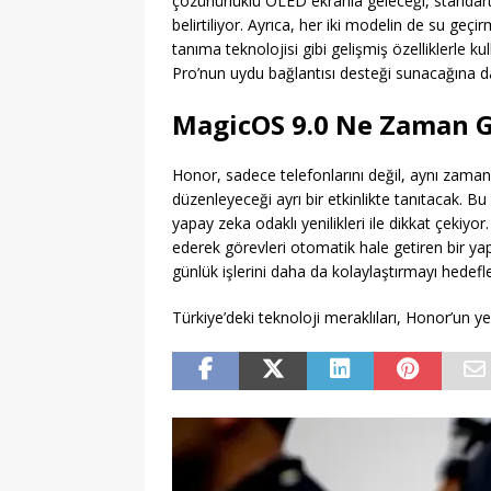
çözünürlüklü OLED ekranla geleceği, standart 
belirtiliyor. Ayrıca, her iki modelin de su geç
tanıma teknolojisi gibi gelişmiş özelliklerle k
Pro’nun uydu bağlantısı desteği sunacağına dai
MagicOS 9.0 Ne Zaman G
Honor, sadece telefonlarını değil, aynı zaman
düzenleyeceği ayrı bir etkinlikte tanıtacak. Bu 
yapay zeka odaklı yenilikleri ile dikkat çekiyor.
ederek görevleri otomatik hale getiren bir yapay
günlük işlerini daha da kolaylaştırmayı hedef
Türkiye’deki teknoloji meraklıları, Honor’un yen