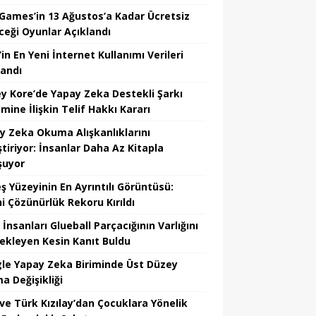
 Games’in 13 Ağustos’a Kadar Ücretsiz
ceği Oyunlar Açıklandı
in En Yeni İnternet Kullanımı Verileri
landı
y Kore’de Yapay Zeka Destekli Şarkı
mine İlişkin Telif Hakkı Kararı
y Zeka Okuma Alışkanlıklarını
tiriyor: İnsanlar Daha Az Kitapla
şuyor
ş Yüzeyinin En Ayrıntılı Görüntüsü:
hi Çözünürlük Rekoru Kırıldı
 İnsanları Glueball Parçacığının Varlığını
ekleyen Kesin Kanıt Buldu
le Yapay Zeka Biriminde Üst Düzey
a Değişikliği
ve Türk Kızılay’dan Çocuklara Yönelik