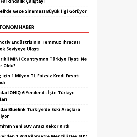
Farkındalık Çalıştayı
eli’de Gece Sineması Büyük İlgi Görüyor
TONOMHABER
otiv Endüstrisinin Temmuz İhracatı
ek Seviyeye Ulaştı
trikli MINI Countryman Türkiye Fiyatı Ne
r Oldu?
için 1 Milyon TL Faizsiz Kredi Fırsatı
adı
dai IONIQ 6 Yenilendi: İşte Türkiye
ları
dai Bluelink Türkiye’de Eski Araçlara
iyor
mi’nın Yeni SUV Aracı Rekor Kırdı
ei’den 1.300 Kilometre Menzilli Dev SUV