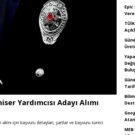
Epic
Vere
TÜİK’
Açık
Güne
Üreti
Yapa
Değiş
Bulu
Güne
Tari
Bilim
iser Yardımcısı Adayı Alımı
Dest
Goog
Atam
alımı için başvuru detayları, şartlar ve başvuru süreci
MEB 