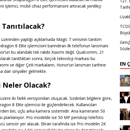
121. 
ni işlemci, mobil cihaz performansını artıracak yenilikçi
Tarih
Uzakl
 Tanıtılacak?
TCDD 
Büyük
zerinden yaptığı açıklamada Magic 7 serisinin tanıtım
Gençl
apdragon 8 Elite işlemcisini barındıran ilk telefonun lansmanı
Sözle
or’un bu alandaki tek rakibi Xiaomi değil. Qualcomm, 21
larak tanıttıktan sonra, birçok teknoloji markası bu
EN 
iaomi ve diğer Çinli markaların, Honor’un lansman tarihine
a dair sinyaller gelmekte.
ri Neler Olacak?
ere iki farklı versiyondan oluşacak. Sızdırılan bilgilere göre,
n 8 Elite işlemcisi ile güçlendirilecek. Kullanıcıları
erden biri, üçlü arka kamera sistemidir. Ana kameranın 50
 planlanıyor. Pro modelde ise 50 MP periskop telefoto
cü sensör yer alacak. Ekran tarafında ise Pro modelin 2K