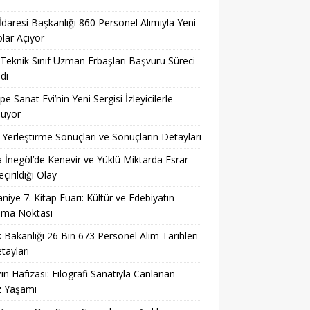
 İdaresi Başkanlığı 860 Personel Alımıyla Yeni
lar Açıyor
eknik Sınıf Uzman Erbaşları Başvuru Süreci
dı
pe Sanat Evi’nin Yeni Sergisi İzleyicilerle
şuyor
Yerleştirme Sonuçları ve Sonuçların Detayları
 İnegöl’de Kenevir ve Yüklü Miktarda Esrar
çirildiği Olay
niye 7. Kitap Fuarı: Kültür ve Edebiyatın
şma Noktası
k Bakanlığı 26 Bin 673 Personel Alım Tarihleri
tayları
in Hafızası: Filografi Sanatıyla Canlanan
z Yaşamı