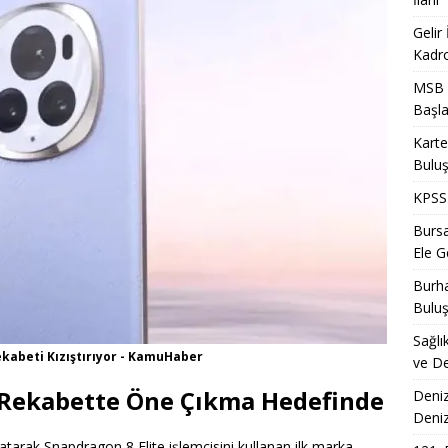
Gelir
Kadro
MSB T
Başla
Karte
Bulu
KPSS 
Bursa
Ele Ge
Burha
Bulu
Sağlı
Rekabeti Kızıştırıyor - KamuHaber
ve De
e Rekabette Öne Çıkma Hedefinde
Deniz
Deni
tarak Snapdragon 8 Elite işlemcisini kullanan ilk marka