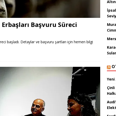
Altı
İpsa
Sevi
Erbaşları Başvuru Süreci
Mura
Cimn
Mers
ci başladı. Detaylar ve başvuru şartları için hemen bilgi
Kara
Sula
O
Yeni
Çinli
Halk
Audi
Elekt