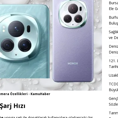
Bursa
Ele Ge
Burha
Bulu
Sağlı
ve De
Deniz
Deni
121. 
Tarih
Uzakl
TCDD 
Büyük
amera Özellikleri - KamuHaber
Gençl
Şarj Hızı
Sözle
Tarım
te
yonga seti ile donatılarak kullanıcılara olağanüstü bir