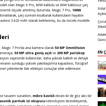
Perso
odeli olan Magic 6 Pro, 80W kablolu ve 66W kablosuz şarj
Erdal
 önemli ölçüde artırılmış durumda. Magic 7 Pro,
100W
Açıkl
donatılarak, şarj süresini kısaltarak kullanıcıların hayatını
pasitesi 5.620 mAh olarak belirlenmiş, bu da önceki modelle
Çocuk
Etkinl
Adale
leri
Günce
or. Magic 7 Pro’da ana kamera olarak
50 MP OmniVision
EN 
kameraya,
50 MP ultra geniş açılı
ve
200 MP periskop
yon sayesinde kullanıcılar, daha yüksek kaliteli ve detaylı
ameranın sunduğu yüksek yakınlaştırma kapasitesi, fotoğraf
nel çekimlerde bile etkileyici sonuçlar elde edilmesini
f bir tasarım sunarken,
mikro kavisli
ekranı ile de göz alıcı bir
trasonik parmak izi okuyucu
teknolojisini destekleyerek,