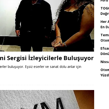
Ford
TOGG
Doğr
Her 
En D
Temm
Otom
Efsa
Dönü
ni Sergisi İzleyicilerle Buluşuyor
Niss
rler buluşuyor. Eşsiz eserler ve sanat dolu anlar için
Otom
Yüzd