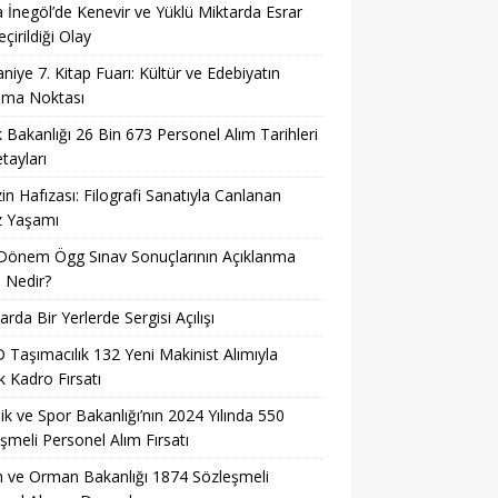
 İnegöl’de Kenevir ve Yüklü Miktarda Esrar
çirildiği Olay
niye 7. Kitap Fuarı: Kültür ve Edebiyatın
şma Noktası
k Bakanlığı 26 Bin 673 Personel Alım Tarihleri
tayları
in Hafızası: Filografi Sanatıyla Canlanan
z Yaşamı
Dönem Ögg Sınav Sonuçlarının Açıklanma
i Nedir?
arda Bir Yerlerde Sergisi Açılışı
Taşımacılık 132 Yeni Makinist Alımıyla
 Kadro Fırsatı
ik ve Spor Bakanlığı’nın 2024 Yılında 550
şmeli Personel Alım Fırsatı
 ve Orman Bakanlığı 1874 Sözleşmeli