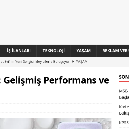
İŞ İLANLARI
TEKNOLOJI
YAŞAM
REKLAM VER!
t Evi’nin Yeni Sergisi İzleyicilerle Buluşuyor
YAŞAM
tirme Sonuçları ve Sonuçların Detayları
GENEL
: Gelişmiş Performans ve
SON
l’de Kenevir ve Yüklü Miktarda Esrar Ele Geçirildiği Olay
GENEL
MSB T
. Kitap Fuarı: Kültür ve Edebiyatın Buluşma Noktası
YAŞAM
Başla
Sınıf Uzman Erbaşları Başvuru Süreci Başladı
GENEL
Karte
Bulu
KPSS 