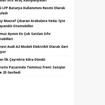
’dan Sıfır Araç Kampanyaları
 LFP Batarya Kullanımını Resmi Olarak
uladı
Ay Masraf Çıkaran Arabalara Veda: İşte
ayanıklı Otomobiller
uz Ayının En Çok Satılan Sıfır
obilleri
nevi Audi A2 Modeli Elektrikli Olarak Geri
yor
an İlk Çeyrekte Kâra Döndü
otiv Pazarında Temmuz Freni: Satışlar
e 25 Geriledi