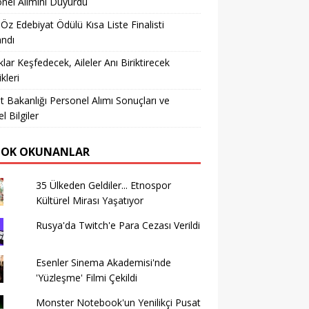
nel Alımını Duyurdu
 Öz Edebiyat Ödülü Kısa Liste Finalisti
andı
lar Keşfedecek, Aileler Anı Biriktirecek
ikleri
t Bakanlığı Personel Alımı Sonuçları ve
l Bilgiler
ÇOK OKUNANLAR
35 Ülkeden Geldiler... Etnospor
Kültürel Mirası Yaşatıyor
Rusya'da Twitch'e Para Cezası Verildi
Esenler Sinema Akademisi'nde
'Yüzleşme' Filmi Çekildi
Monster Notebook'un Yenilikçi Pusat