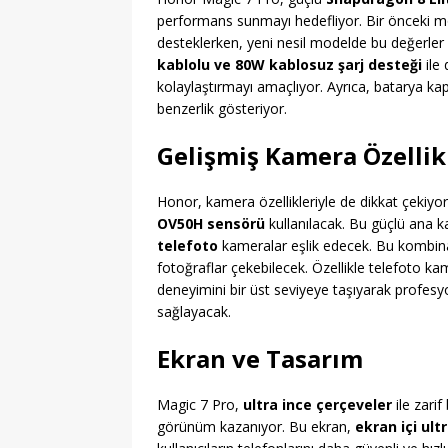
performans sunmayı hedefliyor. Bir önceki m
desteklerken, yeni nesil modelde bu değerler
kablolu ve 80W kablosuz şarj desteği
ile 
kolaylaştırmayı amaçlıyor. Ayrıca, batarya ka
benzerlik gösteriyor.
Gelişmiş Kamera Özellik
Honor, kamera özellikleriyle de dikkat çekiy
OV50H sensörü
kullanılacak. Bu güçlü ana 
telefoto
kameralar eşlik edecek. Bu kombinas
fotoğraflar çekebilecek. Özellikle telefoto k
deneyimini bir üst seviyeye taşıyarak profesyo
sağlayacak.
Ekran ve Tasarım
Magic 7 Pro,
ultra ince çerçeveler
ile zari
görünüm kazanıyor. Bu ekran,
ekran içi ul