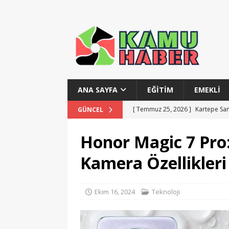
ANA SAYFA
EĞITIM
EMEKLI
[ Temmuz 25, 2026 ]
Kartepe Sana
GÜNCEL
[ Temmuz 24, 2026 ]
KPSS Yerleş
Honor Magic 7 Pro
[ Temmuz 23, 2026 ]
Bursa İnegö
Kamera Özellikleri
[ Temmuz 22, 2026 ]
Burhaniye 7
[ Temmuz 28, 2026 ]
MSB Teknik 
Ekim 16, 2024
Teknoloji