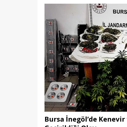
Bursa İnegöl’de Kenevir