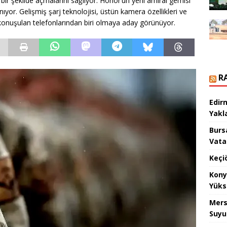
lı bir şekilde açmalarını sağlıyor. Honor’un yeni amiral gemisi
nıyor. Gelişmiş şarj teknolojisi, üstün kamera özellikleri ve
 konuşulan telefonlarından biri olmaya aday görünüyor.
R
Edir
Yakla
Burs
Vata
Keçi
Kony
Yüks
Mers
Suyu