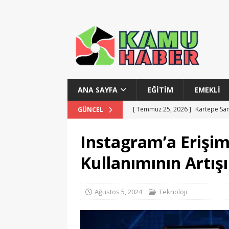
ANA SAYFA
EĞITIM
EMEKLI
[ Temmuz 25, 2026 ]
Kartepe Sana
GÜNCEL
[ Temmuz 24, 2026 ]
KPSS Yerleş
Instagram’a Erişim
[ Temmuz 23, 2026 ]
Bursa İnegö
Kullanımının Artışı
[ Temmuz 22, 2026 ]
Burhaniye 7
[ Temmuz 28, 2026 ]
MSB Teknik 
Ağustos 5, 2024
Teknoloji