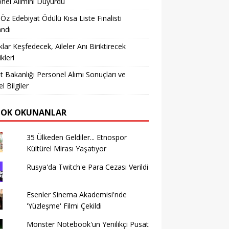
nel Alımını Duyurdu
 Öz Edebiyat Ödülü Kısa Liste Finalisti
andı
lar Keşfedecek, Aileler Anı Biriktirecek
ikleri
t Bakanlığı Personel Alımı Sonuçları ve
l Bilgiler
ÇOK OKUNANLAR
35 Ülkeden Geldiler... Etnospor
Kültürel Mirası Yaşatıyor
Rusya'da Twitch'e Para Cezası Verildi
Esenler Sinema Akademisi'nde
'Yüzleşme' Filmi Çekildi
Monster Notebook'un Yenilikçi Pusat