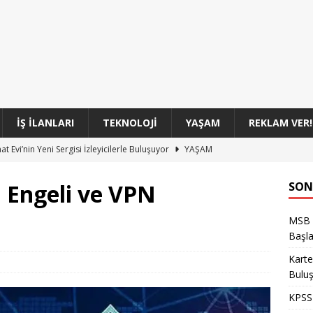
İŞ İLANLARI
TEKNOLOJI
YAŞAM
REKLAM VER!
t Evi’nin Yeni Sergisi İzleyicilerle Buluşuyor
YAŞAM
tirme Sonuçları ve Sonuçların Detayları
GENEL
 Engeli ve VPN
SON
l’de Kenevir ve Yüklü Miktarda Esrar Ele Geçirildiği Olay
GENEL
MSB T
. Kitap Fuarı: Kültür ve Edebiyatın Buluşma Noktası
YAŞAM
Başla
Sınıf Uzman Erbaşları Başvuru Süreci Başladı
GENEL
Karte
Bulu
KPSS 