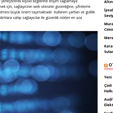
r yerleştirerek kişisel bilgilerine erişim sağlamaya
Altı
ek için, sağlayıcının web sitesinin güvenliğine, şifreleme
İpsa
lmesi büyük önem taşımaktadır. Kullanım şartları ve gizlilik
Sevi
lımlara sahip sağlayıcılar ile güvenlik riskleri en aza
Mura
Cimn
Mers
Kara
Sula
O
Yeni
Çinli
Halk
Audi
Elekt