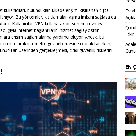
Perso
 kullanıcıları, bulundukları ülkede erişimi kısıtlanan dijital
Erdal
ullanıyor. Bu yöntemler, kısıtlamaları aşma imkanı sağlasa da
Açıkl
aktadır. Kullanıcılar, VPN kullanarak bu sorunu çözmeye
Çocuk
acılığıyla internet bağlantılarını hizmet sağlayıcısının
Etkinl
rmlara erişim sağlamalarına yardımcı oluyor. Ancak, bu
n anonim olarak internette gezinebilmesine olanak tanırken,
Adale
unucuları üzerinden gerçekleşmesi, ciddi güvenlik risklerini
Günce
EN 
!