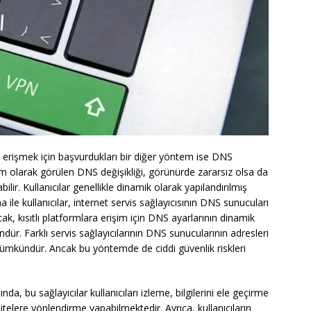
ara erişmek için başvurdukları bir diğer yöntem ise DNS
tem olarak görülen DNS değişikliği, görünürde zararsız olsa da
bilir. Kullanıcılar genellikle dinamik olarak yapılandırılmış
ile kullanıcılar, internet servis sağlayıcısının DNS sunucuları
k, kısıtlı platformlara erişim için DNS ayarlarının dinamik
ür. Farklı servis sağlayıcılarının DNS sunucularının adresleri
 mümkündür. Ancak bu yöntemde de ciddi güvenlik riskleri
nda, bu sağlayıcılar kullanıcıları izleme, bilgilerini ele geçirme
sitelere yönlendirme yapabilmektedir. Ayrıca, kullanıcıların