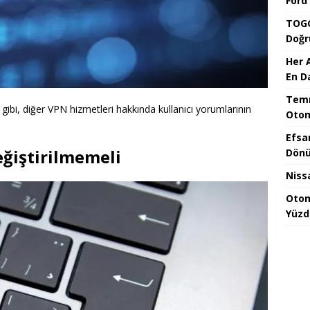
Ford
TOGG
Doğr
Her 
En D
Temm
 gibi, diğer VPN hizmetleri hakkında kullanıcı yorumlarının
Otom
Efsa
eğiştirilmemeli
Dönü
Niss
Otom
Yüzd