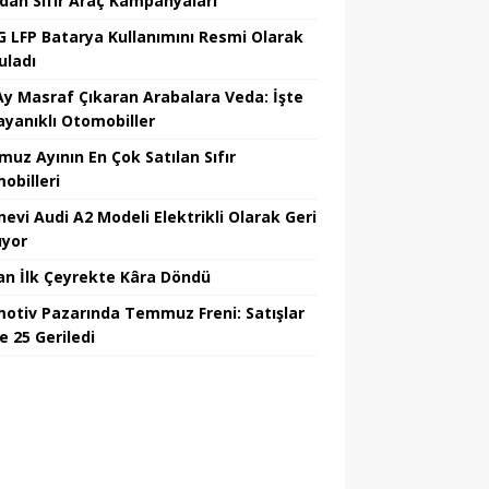
’dan Sıfır Araç Kampanyaları
 LFP Batarya Kullanımını Resmi Olarak
uladı
Ay Masraf Çıkaran Arabalara Veda: İşte
ayanıklı Otomobiller
uz Ayının En Çok Satılan Sıfır
obilleri
nevi Audi A2 Modeli Elektrikli Olarak Geri
yor
an İlk Çeyrekte Kâra Döndü
otiv Pazarında Temmuz Freni: Satışlar
e 25 Geriledi