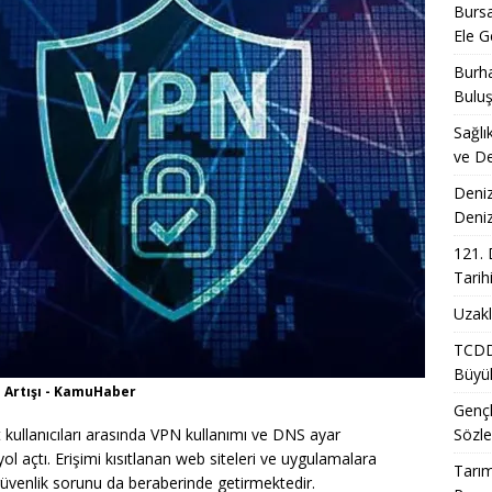
Bursa
Ele Ge
Burha
Bulu
Sağlı
ve De
Deniz
Deni
121. 
Tarih
Uzakl
TCDD 
Büyük
n Artışı - KamuHaber
Gençl
Sözle
t kullanıcıları arasında VPN kullanımı ve DNS ayar
l açtı. Erişimi kısıtlanan web siteleri ve uygulamalara
Tarım
güvenlik sorunu da beraberinde getirmektedir.