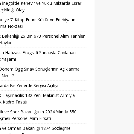
 İnegöl’de Kenevir ve Yüklü Miktarda Esrar
çirildiği Olay
niye 7. Kitap Fuarı: Kültür ve Edebiyatın
şma Noktası
k Bakanlığı 26 Bin 673 Personel Alım Tarihleri
tayları
in Hafızası: Filografi Sanatıyla Canlanan
z Yaşamı
Dönem Ögg Sınav Sonuçlarının Açıklanma
i Nedir?
arda Bir Yerlerde Sergisi Açılışı
Taşımacılık 132 Yeni Makinist Alımıyla
 Kadro Fırsatı
ik ve Spor Bakanlığı’nın 2024 Yılında 550
şmeli Personel Alım Fırsatı
 ve Orman Bakanlığı 1874 Sözleşmeli