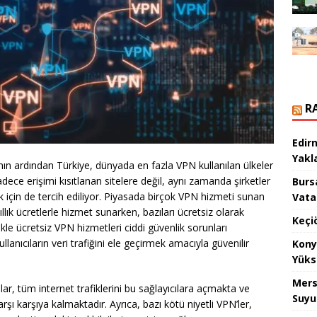
R
Edir
Yakla
’nın ardından Türkiye, dünyada en fazla VPN kullanılan ülkeler
adece erişimi kısıtlanan sitelere değil, aynı zamanda şirketler
Burs
ak için de tercih ediliyor. Piyasada birçok VPN hizmeti sunan
Vata
ıllık ücretlerle hizmet sunarken, bazıları ücretsiz olarak
Keçi
ikle ücretsiz VPN hizmetleri ciddi güvenlik sorunları
llanıcıların veri trafiğini ele geçirmek amacıyla güvenilir
Kony
Yüks
Mers
lar, tüm internet trafiklerini bu sağlayıcılara açmakta ve
Suyu
e karşı karşıya kalmaktadır. Ayrıca, bazı kötü niyetli VPN’ler,