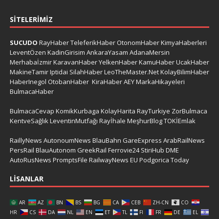
SITELERIMIZ
SUCUDO
RayHaber
TeleferikHaber
OtonomHaber
KimyaHaberleri
LeventÖzen
KadinGirisim
AnkaraYasam
AdanaMersin
Merhabaİzmir
KaravanHaber
YelkenHaber
KamuHaber
UcakHaber
MakineTamir
Iptidai
SilahHaber
LeoTheMaster.Net
KolayBilimHaber
HaberInegol
OtobanHaber
KiraHaber
AEY
MarkaHikayeleri
BulmacaHaber
BulmacaCevap
KomikKurbaga
KolayHarita
RayTurkiye
ZorBulmaca
KentveSağlık
LeventinMutfağı
Rayİhale
MeşhurBlog
TOKİEmlak
RaillyNews
AutonoumNews
BlauBahn
GareExpress
ArabRailNews
PersRail
BlauAutonom
GreekRail
Ferrovie24
StiriHub
DME
AutoRusNews
PromptsFile
RailwayNews EU
Podgorica Today
LISANLAR
AR
AZ
BN
BS
BG
CA
CEB
ZH-CN
CO
HR
CS
DA
NL
EN
ET
TL
FI
FR
DE
EL