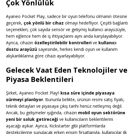
Çok Yönlülük
Ayaneo Pocket Play, sadece bir oyun telefonu olmanın ötesine
geçerek,
çok yönlü bir cihaz
olmayı hedefliyor. Çeşitli bağlantı
seçenekleri, çok sayıda sensör ve gelişmiş kullanıcı arayüzüyle,
hem eğlence hem de iş ihtiyaçlarını aynı anda karşılayabiliyor.
Ayrıca, cihazın
özelleştirilebilir kontrolleri
ve
kullanıcı
dostu arayüzü
sayesinde, herkes kendi oyun ve kullanım
alışkanlıklarına göre cihazı ayarlayabiliyor.
Gelecek Vaat Eden Teknolojiler ve
Piyasa Beklentileri
Şirket, Ayaneo Pocket Play’i
kısa süre içinde piyasaya
sürmeyi planlıyor
. Bununla birlikte, ürünün resmi satış fiyatı,
teknik detayları ve piyasaya çıkış tarihi henüz netleşmiş değil.
Ancak, bu gelişmeler ışığında, cihazın
mobil oyun sektörüne
yeni bir soluk getireceği
ve kullanıcıların beklentilerini
aşacağı aşikar. Ayrıca, Kickstarter gibi platformlarda
destekçilerine sunulacak erken erişim fırsatlarıyla, kullanıcılar ilk