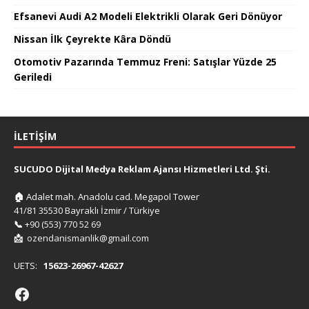
Efsanevi Audi A2 Modeli Elektrikli Olarak Geri Dönüyor
Nissan İlk Çeyrekte Kâra Döndü
Otomotiv Pazarında Temmuz Freni: Satışlar Yüzde 25
Geriledi
İLETIŞIM
SUCUDO Dijital Medya Reklam Ajansı Hizmetleri Ltd. Şti.
🏠
Adalet mah. Anadolu cad. Megapol Tower
41/81 35530 Bayraklı İzmir / Türkiye
📞
+90 (553) 770 52 69
📩
ozendanismanlik@gmail.com
UETS:
15623-26967-42627