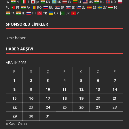
IW
HI
IT
JA
KN
KK
LV
LT
MS
ML
NO
PL
PT
PA
RO
RU
SR
SK
SL
ES
SV
TG
TA
TE
TH
TR
UK
UR
VI
SPONSORLU LINKLER
izmir haber
HABER ARŞIVI
ARALIK 2025
P
S
Ç
P
C
C
P
1
2
3
4
5
6
7
8
9
10
11
12
13
14
15
16
17
18
19
20
21
22
23
24
25
26
27
28
29
30
31
« Kas
Oca »