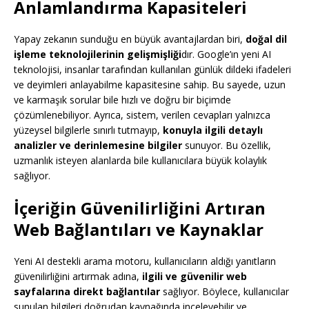
Anlamlandırma Kapasiteleri
Yapay zekanın sunduğu en büyük avantajlardan biri,
doğal dil
işleme teknolojilerinin gelişmişliği
dır. Google’ın yeni AI
teknolojisi, insanlar tarafından kullanılan günlük dildeki ifadeleri
ve deyimleri anlayabilme kapasitesine sahip. Bu sayede, uzun
ve karmaşık sorular bile hızlı ve doğru bir biçimde
çözümlenebiliyor. Ayrıca, sistem, verilen cevapları yalnızca
yüzeysel bilgilerle sınırlı tutmayıp,
konuyla ilgili detaylı
analizler ve derinlemesine bilgiler
sunuyor. Bu özellik,
uzmanlık isteyen alanlarda bile kullanıcılara büyük kolaylık
sağlıyor.
İçeriğin Güvenilirliğini Artıran
Web Bağlantıları ve Kaynaklar
Yeni AI destekli arama motoru, kullanıcıların aldığı yanıtların
güvenilirliğini artırmak adına,
ilgili ve güvenilir web
sayfalarına direkt bağlantılar
sağlıyor. Böylece, kullanıcılar
sunulan bilgileri doğrudan kaynağında inceleyebilir ve