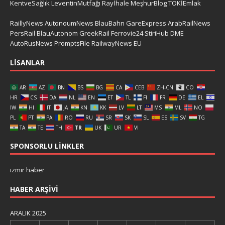
KentveSağlık
LeventinMutfağı
Rayİhale
MeşhurBlog
TOKİEmlak
RaillyNews
AutonoumNews
BlauBahn
GareExpress
ArabRailNews
PersRail
BlauAutonom
GreekRail
Ferrovie24
StiriHub
DME
AutoRusNews
PromptsFile
RailwayNews EU
LISANLAR
AR
AZ
BN
BS
BG
CA
CEB
ZH-CN
CO
HR
CS
DA
NL
EN
ET
TL
FI
FR
DE
EL
IW
HI
IT
JA
KN
KK
LV
LT
MS
ML
NO
PL
PT
PA
RO
RU
SR
SK
SL
ES
SV
TG
TA
TE
TH
TR
UK
UR
VI
SPONSORLU LINKLER
izmir haber
HABER ARŞIVI
ARALIK 2025