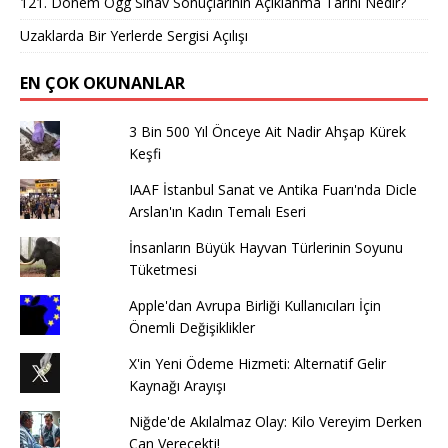
121. Dönem Ögg Sınav Sonuçlarının Açıklanma Tarihi Nedir?
Uzaklarda Bir Yerlerde Sergisi Açılışı
EN ÇOK OKUNANLAR
3 Bin 500 Yıl Önceye Ait Nadir Ahşap Kürek
Keşfi
IAAF İstanbul Sanat ve Antika Fuarı'nda Dicle
Arslan'ın Kadın Temalı Eseri
İnsanların Büyük Hayvan Türlerinin Soyunu
Tüketmesi
Apple'dan Avrupa Birliği Kullanıcıları İçin
Önemli Değişiklikler
X'in Yeni Ödeme Hizmeti: Alternatif Gelir
Kaynağı Arayışı
Niğde'de Akılalmaz Olay: Kilo Vereyim Derken
Can Verecekti!