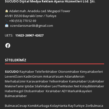
SUCUDO Dijital Medya Reklam Ajansı Hizmetleri Ltd. Şti.
Adalet mah. Anadolu cad. Megapol Tower
41/81 35530 Bayraklı İzmir / Türkiye
+90 (553) 770 52 69
ozendanismanlik@gmail.com
UETS:
15623-26967-42627
SITELERIMIZ
SUCUDO
RayHaber
TeleferikHaber
OtonomHaber
KimyaHaberleri
LeventÖzen
KadinGirisim
AnkaraYasam
AdanaMersin
Merhabaİzmir
KaravanHaber
YelkenHaber
KamuHaber
UcakHaber
MakineTamir
Iptidai
SilahHaber
LeoTheMaster.Net
KolayBilimHaber
HaberInegol
OtobanHaber
KiraHaber
AEY
MarkaHikayeleri
BulmacaHaber
BulmacaCevap
KomikKurbaga
KolayHarita
RayTurkiye
ZorBulmaca