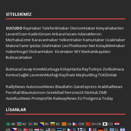
SITELERIMIZ
SUCUDO
RayHaber
TeleferikHaber
OtonomHaber
KimyaHaberleri
LeventÖzen
KadinGirisim
AnkaraYasam
AdanaMersin
Merhabaİzmir
KaravanHaber
YelkenHaber
KamuHaber
UcakHaber
MakineTamir
Iptidai
SilahHaber
LeoTheMaster.Net
KolayBilimHaber
HaberInegol
OtobanHaber
KiraHaber
AEY
MarkaHikayeleri
BulmacaHaber
BulmacaCevap
KomikKurbaga
KolayHarita
RayTurkiye
ZorBulmaca
KentveSağlık
LeventinMutfağı
Rayİhale
MeşhurBlog
TOKİEmlak
RaillyNews
AutonoumNews
BlauBahn
GareExpress
ArabRailNews
PersRail
BlauAutonom
GreekRail
Ferrovie24
StiriHub
DME
AutoRusNews
PromptsFile
RailwayNews EU
Podgorica Today
LISANLAR
AR
AZ
BN
BS
BG
CA
CEB
ZH-CN
CO
HR
CS
DA
NL
EN
ET
TL
FI
FR
DE
EL