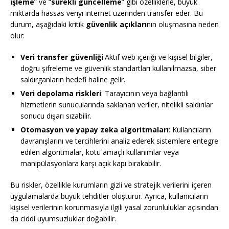
işleme
” ve “
sürekli güncelleme
” gibi özelliklerle, büyük
miktarda hassas veriyi internet üzerinden transfer eder. Bu
durum, aşağıdaki kritik
güvenlik açıkları
nın oluşmasına neden
olur:
Veri transfer güvenliği
:Aktif web içeriği ve kişisel bilgiler,
doğru şifreleme ve güvenlik standartları kullanılmazsa, siber
saldırganların hedefi haline gelir.
Veri depolama riskleri
: Tarayıcının veya bağlantılı
hizmetlerin sunucularında saklanan veriler, nitelikli saldırılar
sonucu dışarı sızabilir.
Otomasyon ve yapay zeka algoritmaları
: Kullancıların
davranışlarını ve tercihlerini analiz ederek sistemlere entegre
edilen algoritmalar, kötü amaçlı kullanımlar veya
manipülasyonlara karşı açık kapı bırakabilir.
Bu riskler, özellikle kurumların gizli ve stratejik verilerini içeren
uygulamalarda büyük tehditler oluşturur. Ayrıca, kullanıcıların
kişisel verilerinin korunmasıyla ilgili yasal zorunluluklar açısından
da ciddi uyumsuzluklar doğabilir.