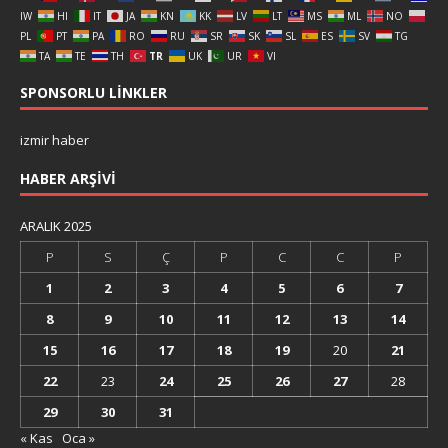
IW
HI
IT
JA
KN
KK
LV
LT
MS
ML
NO
PL
PT
PA
RO
RU
SR
SK
SL
ES
SV
TG
TA
TE
TH
TR
UK
UR
VI
SPONSORLU LINKLER
izmir haber
HABER ARŞIVI
ARALIK 2025
P
S
Ç
P
C
C
P
1
2
3
4
5
6
7
8
9
10
11
12
13
14
15
16
17
18
19
20
21
22
23
24
25
26
27
28
29
30
31
« Kas
Oca »