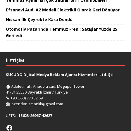
Temmuz Ayının En Çok Satılan Sıfır Otomobilleri
Efsanevi Audi A2 Modeli Elektrikli Olarak Geri Dönüyor
Nissan İlk Çeyrekte Kâra Döndü
Otomotiv Pazarında Temmuz Freni: Satışlar Yüzde 25
Geriledi
İLETIŞIM
SUCUDO Dijital Medya Reklam Ajansı Hizmetleri Ltd. Şti.
🏠
Adalet mah. Anadolu cad. Megapol Tower
41/81 35530 Bayraklı İzmir / Türkiye
📞
+90 (553) 770 52 69
📩
ozendanismanlik@gmail.com
UETS:
15623-26967-42627