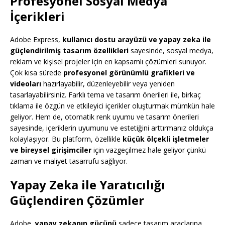
Profesyonel Sosyal Medya
İçerikleri
Adobe Express,
kullanıcı dostu arayüzü ve yapay zeka ile
güçlendirilmiş tasarım özellikleri
sayesinde, sosyal medya,
reklam ve kişisel projeler için en kapsamlı çözümleri sunuyor.
Çok kısa sürede
profesyonel görünümlü grafikleri ve
videoları
hazırlayabilir, düzenleyebilir veya yeniden
tasarlayabilirsiniz. Farklı tema ve tasarım önerileri ile, birkaç
tıklama ile özgün ve etkileyici içerikler oluşturmak mümkün hale
geliyor. Hem de, otomatik renk uyumu ve tasarım önerileri
sayesinde, içeriklerin uyumunu ve estetiğini arttırmanız oldukça
kolaylaşıyor. Bu platform, özellikle
küçük ölçekli işletmeler
ve bireysel girişimciler
için vazgeçilmez hale geliyor çünkü
zaman ve maliyet tasarrufu sağlıyor.
Yapay Zeka ile Yaratıcılığı
Güçlendiren Çözümler
Adobe,
yapay zekanın gücünü
sadece tasarım araçlarına