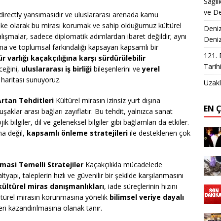
Sağlı
ve De
 directly yansımasıdır ve uluslararası arenada kamu
. Ülke olarak bu mirası korumak ve sahip olduğumuz kültürel
Deniz
alışmalar, sadece diplomatik adımlardan ibaret değildir; aynı
Deni
ma ve toplumsal farkındalığı kapsayan kapsamlı bir
121. 
ür varlığı kaçakçılığına karşı sürdürülebilir
Tarih
ceğini,
uluslararası iş birliği
bileşenlerini ve
yerel
haritası sunuyoruz.
Uzakl
 Artan Tehditleri
Kültürel mirasın izinsiz yurt dışına
EN 
şaklar arası bağları zayıflatır. Bu tehdit, yalnızca sanat
k bilgiler, dil ve geleneksel bilgiler gibi bağlamları da etkiler.
ma değil,
kapsamlı önleme stratejileri
ile desteklenen çok
omasi Temelli Stratejiler
Kaçakçılıkla mücadelede
yapı, taleplerin hızlı ve güvenilir bir şekilde karşılanmasını
kültürel miras danışmanlıkları
, iade süreçlerinin hızını
kültürel mirasın korunmasına yönelik
bilimsel veriye dayalı
eri kazandırılmasına olanak tanır.