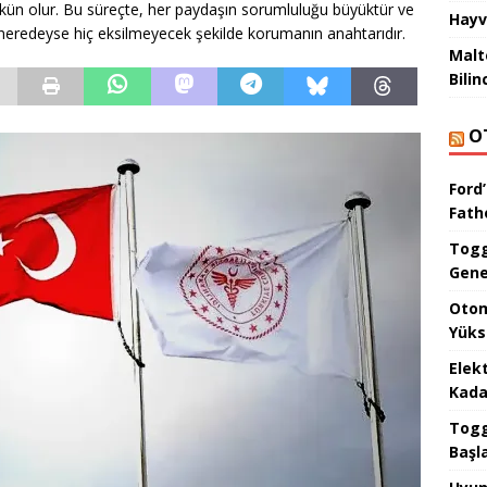
ün olur. Bu süreçte, her paydaşın sorumluluğu büyüktür ve
Hayv
eredeyse hiç eksilmeyecek şekilde korumanın anahtarıdır.
Malt
Bilin
O
Ford’
Fat
Togg
Gene
Otom
Yüks
Elek
Kada
Togg 
Başl