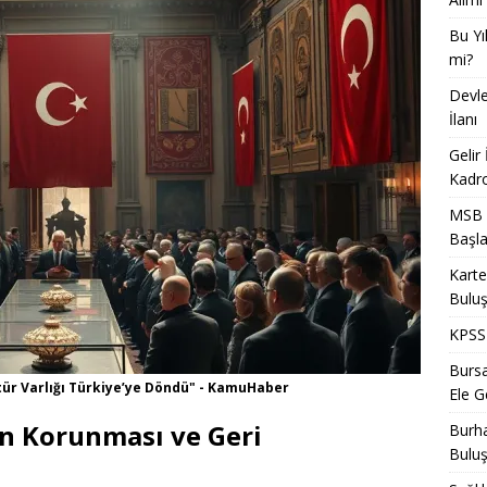
Bu Yı
mi?
Devle
İlanı
Gelir
Kadro
MSB T
Başla
Karte
Bulu
KPSS 
Bursa
ltür Varlığı Türkiye’ye Döndü" - KamuHaber
Ele Ge
nın Korunması ve Geri
Burha
Bulu