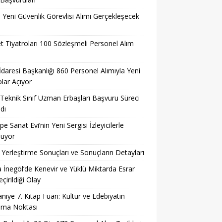
l Yeni Güvenlik Görevlisi Alımı Gerçekleşecek
t Tiyatroları 100 Sözleşmeli Personel Alım
 İdaresi Başkanlığı 860 Personel Alımıyla Yeni
lar Açıyor
eknik Sınıf Uzman Erbaşları Başvuru Süreci
dı
pe Sanat Evi’nin Yeni Sergisi İzleyicilerle
şuyor
Yerleştirme Sonuçları ve Sonuçların Detayları
 İnegöl’de Kenevir ve Yüklü Miktarda Esrar
çirildiği Olay
niye 7. Kitap Fuarı: Kültür ve Edebiyatın
şma Noktası