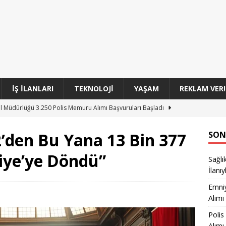
İŞ İLANLARI
TEKNOLOJI
YAŞAM
REKLAM VER!
l Müdürlüğü 3.250 Polis Memuru Alımı Başvuruları Başladı
’den Bu Yana 13 Bin 377
SON
si 350 Komiser Yardımcısı Adayı Alımı Başvuruları
GENEL
kiye’ye Döndü”
Sağlı
üvenlik Görevlisi Alımı Gerçekleşecek mi?
GENEL
İlanıy
oları 100 Sözleşmeli Personel Alım İlanı
GENEL
Emni
ığı 26 Bin 673 Personel Alımı Resmi İlanıyla Açıklandı
GENEL
Alımı
Polis
Alımı