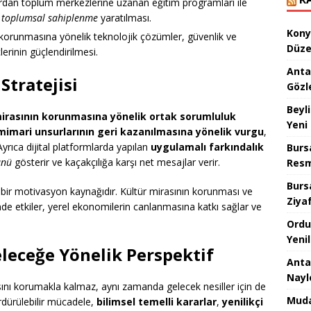
rdan toplum merkezlerine uzanan eğitim programları ile
;
toplumsal sahiplenme
yaratılması.
Kony
korunmasına yönelik teknolojik çözümler, güvenlik ve
Düze
lerinin güçlendirilmesi.
Anta
Stratejisi
Gözl
Beyl
mirasının korunmasına yönelik ortak sorumluluk
Yeni
mimari unsurlarının geri kazanılmasına yönelik vurgu
,
yrıca dijital platformlarda yapılan
uygulamalı farkındalık
Burs
ünü
gösterir ve kaçakçılığa karşı net mesajlar verir.
Resm
Burs
bir motivasyon kaynağıdır. Kültür mirasının korunması ve
Ziya
nde etkiler, yerel ekonomilerin canlanmasına katkı sağlar ve
Ordu
Yeni
leceğe Yönelik Perspektif
Anta
Nayl
sını korumakla kalmaz, aynı zamanda gelecek nesiller için de
Muda
ürdürülebilir mücadele,
bilimsel temelli kararlar
,
yenilikçi