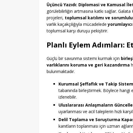
Üçüncü Yazıdı: Diplomasi ve Kamusal İle
görülebilirliğin artmasına katkı sağlar. Galata
projeleri,
toplumsal katılımı ve sorumlul
varlık kaçakçılığıyla mücadelede
yorumlayıcı
toplumsal karşı duruşu pekiştirir.
Planlı Eylem Adımları: Et
Güçlü bir savunma sistemi kurmak için
birleş
varlıklarını koruma ve geri kazandırma
h
bulunmaktadır.
Kurumsal Şeffaflık ve Takip Sistem
tabanında birleştirmek. Böylece hangi
izlenebilir.
Uluslararası Anlaşmaların Güncell
uyarlanması ve acil taleplerin hızlı kar
Delil Toplama ve Soruşturma Kapas
kanıtların toplanması için uzman ağları