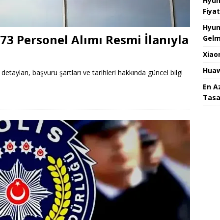
Hyun
Fiyat
Hyun
673 Personel Alımı Resmi İlanıyla
Gelm
Xiao
Huaw
detayları, başvuru şartları ve tarihleri hakkında güncel bilgi
En A
Tasa