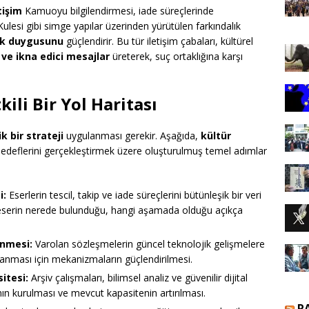
tişim
Kamuoyu bilgilendirmesi, iade süreçlerinde
 Kulesi gibi simge yapılar üzerinden yürütülen farkındalık
uk duygusunu
güçlendirir. Bu tür iletişim çabaları, kültürel
 ve ikna edici mesajlar
üreterek, suç ortaklığına karşı
kili Bir Yol Haritası
ik bir strateji
uygulanması gerekir. Aşağıda,
kültür
edeflerini gerçekleştirmek üzere oluşturulmuş temel adımlar
i:
Eserlerin tescil, takip ve iade süreçlerini bütünleşik bir veri
 eserin nerede bulunduğu, hangi aşamada olduğu açıkça
enmesi:
Varolan sözleşmelerin güncel teknolojik gelişmelere
şılanması için mekanizmaların güçlendirilmesi.
itesi:
Arşiv çalışmaları, bilimsel analiz ve güvenilir dijital
nın kurulması ve mevcut kapasitenin artırılması.
R