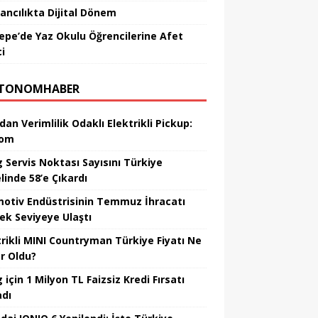
ancılıkta Dijital Dönem
epe’de Yaz Okulu Öğrencilerine Afet
ci
TONOMHABER
dan Verimlilik Odaklı Elektrikli Pickup:
hom
 Servis Noktası Sayısını Türkiye
linde 58’e Çıkardı
otiv Endüstrisinin Temmuz İhracatı
ek Seviyeye Ulaştı
trikli MINI Countryman Türkiye Fiyatı Ne
r Oldu?
için 1 Milyon TL Faizsiz Kredi Fırsatı
adı