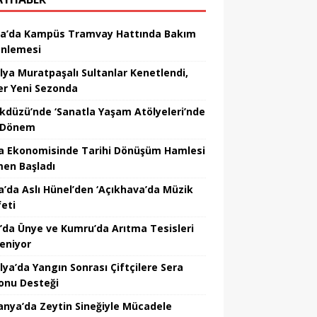
a’da Kampüs Tramvay Hattında Bakım
nlemesi
lya Muratpaşalı Sultanlar Kenetlendi,
er Yeni Sezonda
ikdüzü’nde ‘Sanatla Yaşam Atölyeleri’nde
 Dönem
a Ekonomisinde Tarihi Dönüşüm Hamlesi
en Başladı
a’da Aslı Hünel’den ‘Açıkhava’da Müzik
feti
’da Ünye ve Kumru’da Arıtma Tesisleri
leniyor
lya’da Yangın Sonrası Çiftçilere Sera
onu Desteği
nya’da Zeytin Sineğiyle Mücadele