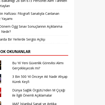
k Bakanlığı 26 Bin 673 Personel Alım Tarihleri
tayları
in Hafızası: Filografi Sanatıyla Canlanan
z Yaşamı
Dönem Ögg Sınav Sonuçlarının Açıklanma
i Nedir?
arda Bir Yerlerde Sergisi Açılışı
ÇOK OKUNANLAR
Bu Yıl Yeni Güvenlik Görevlisi Alımı
Gerçekleşecek mi?
3 Bin 500 Yıl Önceye Ait Nadir Ahşap
Kürek Keşfi
Dünya Sağlık Örgütü'nden M Çiçeği
ile İlgili Önemli Açıklamalar
IAAF İstanbul Sanat ve Antika