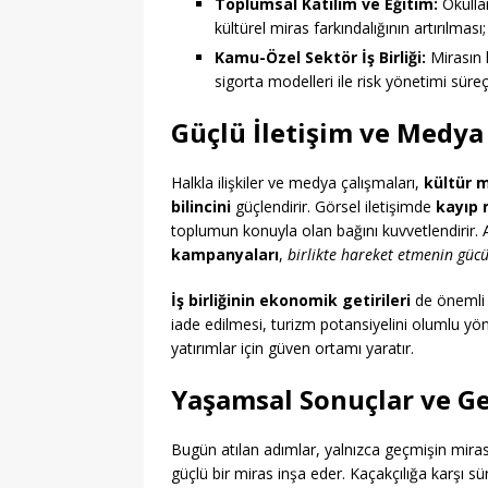
Toplumsal Katılım ve Eğitim:
Okulla
kültürel miras farkındalığının artırılması
Kamu-Özel Sektör İş Birliği:
Mirasın 
sigorta modelleri ile risk yönetimi süreç
Güçlü İletişim ve Medya 
Halkla ilişkiler ve medya çalışmaları,
kültür 
bilincini
güçlendirir. Görsel iletişimde
kayıp 
toplumun konuyla olan bağını kuvvetlendirir. A
kampanyaları
,
birlikte hareket etmenin güc
İş birliğinin ekonomik getirileri
de önemli 
iade edilmesi, turizm potansiyelini olumlu yö
yatırımlar için güven ortamı yaratır.
Yaşamsal Sonuçlar ve Ge
Bugün atılan adımlar, yalnızca geçmişin mira
güçlü bir miras inşa eder. Kaçakçılığa karşı s