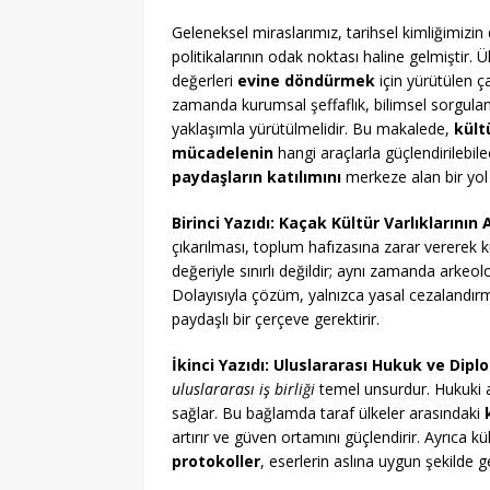
Geleneksel miraslarımız, tarihsel kimliğimizin
politikalarının odak noktası haline gelmiştir
değerleri
evine döndürmek
için yürütülen ç
zamanda kurumsal şeffaflık, bilimsel sorgula
yaklaşımla yürütülmelidir. Bu makalede,
kült
mücadelenin
hangi araçlarla güçlendirilebile
paydaşların katılımını
merkeze alan bir yol 
Birinci Yazıdı: Kaçak Kültür Varlıklarının
çıkarılması, toplum hafızasına zarar vererek ku
değeriyle sınırlı değildir; aynı zamanda arkeoloji
Dolayısıyla çözüm, yalnızca yasal cezalandır
paydaşlı bir çerçeve gerektirir.
İkinci Yazıdı: Uluslararası Hukuk ve Dipl
uluslararası iş birliği
temel unsurdur. Hukuki alt
sağlar. Bu bağlamda taraf ülkeler arasındaki
artırır ve güven ortamını güçlendirir. Ayrıca 
protokoller
, eserlerin aslına uygun şekilde g