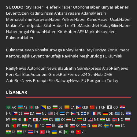
SUCUDO
RayHaber
TeleferikHaber
OtonomHaber
KimyaHaberleri
LeventÖzen
KadinGirisim
AnkaraYasam
AdanaMersin
Merhabaİzmir
KaravanHaber
YelkenHaber
KamuHaber
UcakHaber
MakineTamir
Iptidai
SilahHaber
LeoTheMaster.Net
KolayBilimHaber
HaberInegol
OtobanHaber
KiraHaber
AEY
MarkaHikayeleri
BulmacaHaber
BulmacaCevap
KomikKurbaga
KolayHarita
RayTurkiye
ZorBulmaca
KentveSağlık
LeventinMutfağı
Rayİhale
MeşhurBlog
TOKİEmlak
RaillyNews
AutonoumNews
BlauBahn
GareExpress
ArabRailNews
PersRail
BlauAutonom
GreekRail
Ferrovie24
StiriHub
DME
AutoRusNews
PromptsFile
RailwayNews EU
Podgorica Today
LISANLAR
AR
AZ
BN
BS
BG
CA
CEB
ZH-CN
CO
HR
CS
DA
NL
EN
ET
TL
FI
FR
DE
EL
IW
HI
IT
JA
KN
KK
LV
LT
MS
ML
NO
PL
PT
PA
RO
RU
SR
SK
SL
ES
SV
TG
TA
TE
TH
TR
UK
UR
VI