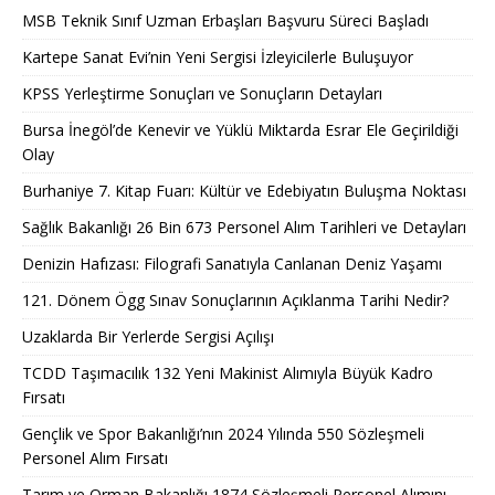
MSB Teknik Sınıf Uzman Erbaşları Başvuru Süreci Başladı
Kartepe Sanat Evi’nin Yeni Sergisi İzleyicilerle Buluşuyor
KPSS Yerleştirme Sonuçları ve Sonuçların Detayları
Bursa İnegöl’de Kenevir ve Yüklü Miktarda Esrar Ele Geçirildiği
Olay
Burhaniye 7. Kitap Fuarı: Kültür ve Edebiyatın Buluşma Noktası
Sağlık Bakanlığı 26 Bin 673 Personel Alım Tarihleri ve Detayları
Denizin Hafızası: Filografi Sanatıyla Canlanan Deniz Yaşamı
121. Dönem Ögg Sınav Sonuçlarının Açıklanma Tarihi Nedir?
Uzaklarda Bir Yerlerde Sergisi Açılışı
TCDD Taşımacılık 132 Yeni Makinist Alımıyla Büyük Kadro
Fırsatı
Gençlik ve Spor Bakanlığı’nın 2024 Yılında 550 Sözleşmeli
Personel Alım Fırsatı
Tarım ve Orman Bakanlığı 1874 Sözleşmeli Personel Alımını