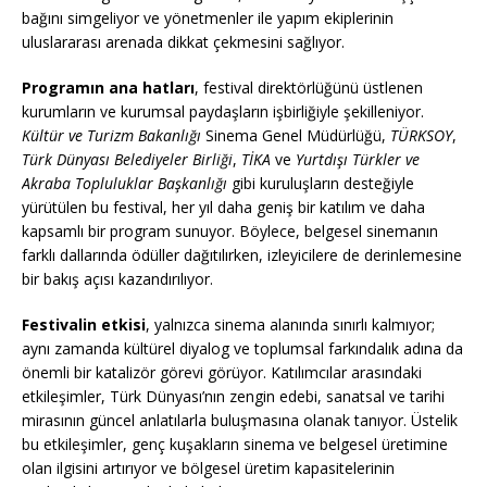
bağını simgeliyor ve yönetmenler ile yapım ekiplerinin
uluslararası arenada dikkat çekmesini sağlıyor.
Programın ana hatları
, festival direktörlüğünü üstlenen
kurumların ve kurumsal paydaşların işbirliğiyle şekilleniyor.
Kültür ve Turizm Bakanlığı
Sinema Genel Müdürlüğü,
TÜRKSOY
,
Türk Dünyası Belediyeler Birliği
,
TİKA
ve
Yurtdışı Türkler ve
Akraba Topluluklar Başkanlığı
gibi kuruluşların desteğiyle
yürütülen bu festival, her yıl daha geniş bir katılım ve daha
kapsamlı bir program sunuyor. Böylece, belgesel sinemanın
farklı dallarında ödüller dağıtılırken, izleyicilere de derinlemesine
bir bakış açısı kazandırılıyor.
Festivalin etkisi
, yalnızca sinema alanında sınırlı kalmıyor;
aynı zamanda kültürel diyalog ve toplumsal farkındalık adına da
önemli bir katalizör görevi görüyor. Katılımcılar arasındaki
etkileşimler, Türk Dünyası’nın zengin edebi, sanatsal ve tarihi
mirasının güncel anlatılarla buluşmasına olanak tanıyor. Üstelik
bu etkileşimler, genç kuşakların sinema ve belgesel üretimine
olan ilgisini artırıyor ve bölgesel üretim kapasitelerinin