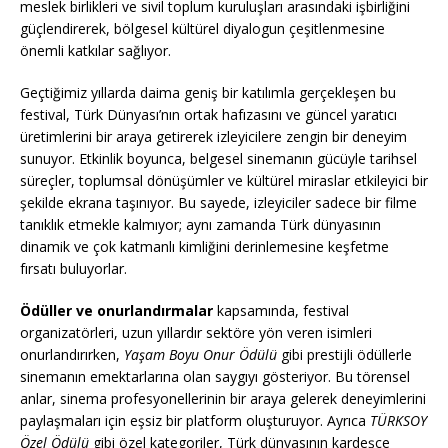
meslek birlikleri ve sivil toplum kuruluşları arasındaki işbirliğini
güçlendirerek, bölgesel kültürel diyalogun çeşitlenmesine
önemli katkılar sağlıyor.
Geçtiğimiz yıllarda daima geniş bir katılımla gerçekleşen bu
festival, Türk Dünyası’nın ortak hafızasını ve güncel yaratıcı
üretimlerini bir araya getirerek izleyicilere zengin bir deneyim
sunuyor. Etkinlik boyunca, belgesel sinemanın gücüyle tarihsel
süreçler, toplumsal dönüşümler ve kültürel miraslar etkileyici bir
şekilde ekrana taşınıyor. Bu sayede, izleyiciler sadece bir filme
tanıklık etmekle kalmıyor; aynı zamanda Türk dünyasının
dinamik ve çok katmanlı kimliğini derinlemesine keşfetme
fırsatı buluyorlar.
Ödüller ve onurlandırmalar
kapsamında, festival
organizatörleri, uzun yıllardır sektöre yön veren isimleri
onurlandırırken,
Yaşam Boyu Onur Ödülü
gibi prestijli ödüllerle
sinemanın emektarlarına olan saygıyı gösteriyor. Bu törensel
anlar, sinema profesyonellerinin bir araya gelerek deneyimlerini
paylaşmaları için eşsiz bir platform oluşturuyor. Ayrıca
TÜRKSOY
Özel Ödülü
gibi özel kategoriler, Türk dünyasının kardeşçe