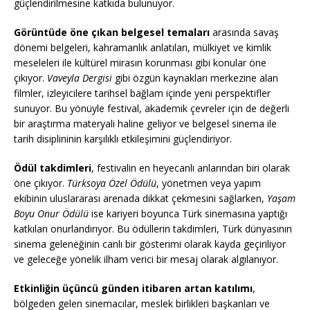
güçlendirilmesine katkıda bulunuyor.
Görüntüde öne çıkan belgesel temaları
arasında savaş
dönemi belgeleri, kahramanlık anlatıları, mülkiyet ve kimlik
meseleleri ile kültürel mirasın korunması gibi konular öne
çıkıyor.
Vaveyla Dergisi
gibi özgün kaynakları merkezine alan
filmler, izleyicilere tarihsel bağlam içinde yeni perspektifler
sunuyor. Bu yönüyle festival, akademik çevreler için de değerli
bir araştırma materyali haline geliyor ve belgesel sinema ile
tarih disiplininin karşılıklı etkileşimini güçlendiriyor.
Ödül takdimleri
, festivalin en heyecanlı anlarından biri olarak
öne çıkıyor.
Türksoya Özel Ödülü
, yönetmen veya yapım
ekibinin uluslararası arenada dikkat çekmesini sağlarken,
Yaşam
Boyu Onur Ödülü
ise kariyeri boyunca Türk sinemasına yaptığı
katkıları onurlandırıyor. Bu ödüllerin takdimleri, Türk dünyasının
sinema geleneğinin canlı bir gösterimi olarak kayda geçiriliyor
ve geleceğe yönelik ilham verici bir mesaj olarak algılanıyor.
Etkinliğin üçüncü günden itibaren artan katılımı
,
bölgeden gelen sinemacılar, meslek birlikleri başkanları ve