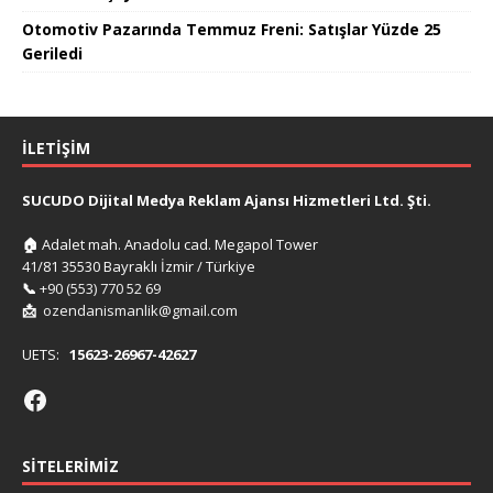
Otomotiv Pazarında Temmuz Freni: Satışlar Yüzde 25
Geriledi
İLETIŞIM
SUCUDO Dijital Medya Reklam Ajansı Hizmetleri Ltd. Şti.
🏠
Adalet mah. Anadolu cad. Megapol Tower
41/81 35530 Bayraklı İzmir / Türkiye
📞
+90 (553) 770 52 69
📩
ozendanismanlik@gmail.com
UETS:
15623-26967-42627
SITELERIMIZ