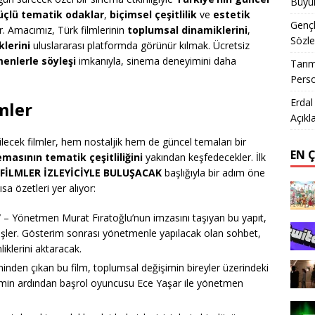
Büyük
üçlü tematik odaklar
,
biçimsel çeşitlilik
ve
estetik
Gençl
or. Amacımız, Türk filmlerinin
toplumsal dinamiklerini
,
Sözle
klerini
uluslararası platformda görünür kılmak. Ücretsiz
enlerle söyleşi
imkanıyla, sinema deneyimini daha
Tarım
Perso
Erdal
mler
Açıkl
lecek filmler, hem nostaljik hem de güncel temaları bir
EN 
asının tematik çeşitliliğini
yakından keşfedecekler. İlk
FİLMLER İZLEYİCİYLE BULUŞACAK
başlığıyla bir adım öne
sa özetleri yer alıyor:
”
– Yönetmen Murat Fıratoğlu’nun imzasını taşıyan bu yapıt,
ı işler. Gösterim sonrası yönetmenle yapılacak olan sohbet,
liklerini aktaracak.
nden çıkan bu film, toplumsal değişimin bireyler üzerindeki
sterimin ardından başrol oyuncusu Ece Yaşar ile yönetmen