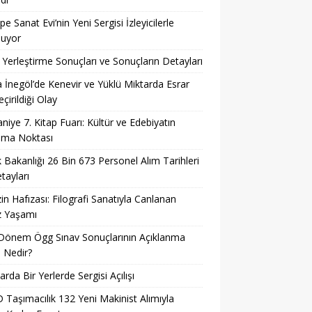
pe Sanat Evi’nin Yeni Sergisi İzleyicilerle
şuyor
Yerleştirme Sonuçları ve Sonuçların Detayları
 İnegöl’de Kenevir ve Yüklü Miktarda Esrar
çirildiği Olay
niye 7. Kitap Fuarı: Kültür ve Edebiyatın
şma Noktası
k Bakanlığı 26 Bin 673 Personel Alım Tarihleri
tayları
in Hafızası: Filografi Sanatıyla Canlanan
z Yaşamı
Dönem Ögg Sınav Sonuçlarının Açıklanma
i Nedir?
arda Bir Yerlerde Sergisi Açılışı
Taşımacılık 132 Yeni Makinist Alımıyla