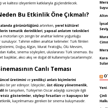
Mers
iği ve kalitesi izleyenlerin katkılarıyla güçlendirilecek.
Suyu
: Neden Bu Etkinlik Öne Çıkmalı?
Altı
İpsa
ı alanda görünürlüğünü
artırırken,
yerel kültürel
Sevi
lerin tematik derinlikleri
,
yapısal anlatım teknikleri
a motorları için zengin bir anahtar kelime yoğunluğu
Mura
 sunuluyor. Tahmin edilen anahtar kelimeler: Türk filmleri
Cimn
m gösterimi, Doğuş Algün, Murat Fıratoğlu, Ölü Mevsim,
Mers
an Kalbe, sinema söyleşileri, uluslararası Türk sineması. Bu
t başlıklar, akıcı akış ve doğal dil kullanımıyla tasarlanmıştır.
Kara
Sula
Sinemasının Canlı Teması
O
üncel üretimini
ve
yenilikçi anlatı biçimlerini
ı bir yer ediniyor. İzleyiciler,
üst düzey yönetmenlik
,
Yeni
dil
ile tanışırken, Türkiye’nin Oscar adaylığı süreciyle ilgili
Çinli
retsiz gösterimler
,
söyleşi fırsatları
ve
kapsayıcı bir
Halk
 etkinlik, kaçırılmaması gereken bir sinema buluşmasıdır.