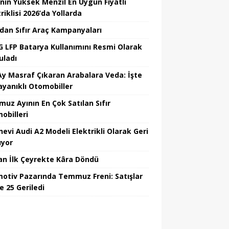
’nin Yüksek Menzil En Uygun Fiyatlı
riklisi 2026’da Yollarda
’dan Sıfır Araç Kampanyaları
 LFP Batarya Kullanımını Resmi Olarak
uladı
Ay Masraf Çıkaran Arabalara Veda: İşte
ayanıklı Otomobiller
uz Ayının En Çok Satılan Sıfır
obilleri
nevi Audi A2 Modeli Elektrikli Olarak Geri
yor
an İlk Çeyrekte Kâra Döndü
otiv Pazarında Temmuz Freni: Satışlar
e 25 Geriledi