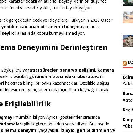
pıt, karakter odaklı anlatılarla izleyiciyi derin bir düşünce
tmosferini ve estetik yaklaşımını ortaya koyuyor.
arak gerçekleştirilecek ve izleyicilere Türkiye’nin 2026 Oscar
,
yeniden canlanan bir sinema buluşması
olarak
el seyirci arasında
köprü kurmayı amaçlıyor.
inema Deneyimini Derinleştiren
R
söyleşileri,
yaratıcı süreçler
,
senaryo gelişimi
,
kamera
ek. İzleyiciler,
görünenin ötesindeki laboratuvarı
Edir
ri
hakkında bilinçli bir bakış kazanacaklar. Özellikle
Doğuş
Yakla
n deneyimleri, genç sinemacılar için ilham kaynağı olacak.
Burs
Vata
 Erişilebilirlik
Keçi
laşmayı
mümkün kılıyor. Ayrıca, gösterimler sırasında
Kony
nırlamaları
gibi bilgilere önceden yer veriliyor. Bu sayede
Yüks
ir sinema deneyimi
yaşayabilir.
İzleyici geri bildirimleri
ve