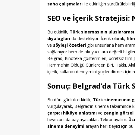
saha çalışmaları
ile etkinliğin sürdürülebilirl
SEO ve İçerik Stratejisi
Bu etkinlik,
Türk sinemasının uluslararas
diyalogları
da destekliyor. İçerik olarak,
film
ve
söyleşi özetleri
gibi unsurlarla hem aram
sağlanıyor hem de okuyuculara değerli bilgiler
Belgrad, Kinoteka gösterimleri, ücretsiz fil
Hemme’nin Öldüğü Günlerden Biri, Hakkı, Akıld
içerik, kullanıcı deneyimini güçlendirmek için ne
Sonuç: Belgrad’da Türk 
Bu dört günlük etkinlik,
Türk sinemasının g
vurgulayarak, Belgrad’ın sinema takviminde kalıc
çarpıcı hikâye anlatımı
ve
zengin görsel 
heyecanı da paylaşacaklar. Tekrarlayalım:
Üc
sinema deneyimi
arayan her izleyici için bu