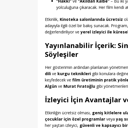
“Hakkı”
ve
“Akıldan Kalbe”
– Bu iki ya
yolculuğuna çıkaracak. Her film kendi a
Etkinlik,
Kinoteka salonlarında ücretsiz
ol
adayıyla ilgili özel bir bakış sunacak. Program
değerlendiriliyor ve
yerel izleyici ile küres
Yayınlanabilir İçerik: S
Söyleşiler
Her gösterimin ardından planlanan yönetmen 
dili
ve
kurgu teknikleri
gibi konulara değinec
keşfedecek ve
film üretiminin pratik yönle
Algün
ve
Murat Fıratoğlu
gibi yönetmenleri
İzleyici İçin Avantajlar ve
Etkinliğin ücretsiz olması,
geniş kitlelere u
çocuklar için özel programlar
veya
yaş sı
her yaştan izleyici,
güvenli ve kapsayıcı b