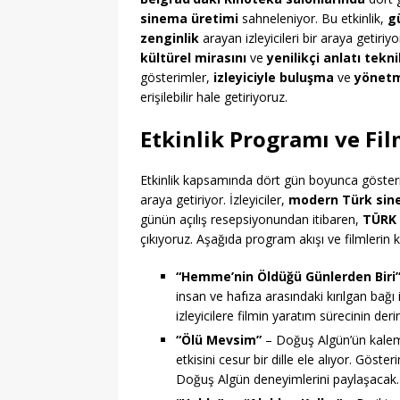
sinema üretimi
sahneleniyor. Bu etkinlik,
g
zenginlik
arayan izleyicileri bir araya getiriy
kültürel mirasını
ve
yenilikçi anlatı tekni
gösterimler,
izleyiciyle buluşma
ve
yönetm
erişilebilir hale getiriyoruz.
Etkinlik Programı ve Fil
Etkinlik kapsamında dört gün boyunca gösteri
araya getiriyor. İzleyiciler,
modern Türk sinem
günün açılış resepsiyonundan itibaren,
TÜRK 
çıkıyoruz. Aşağıda program akışı ve filmlerin kı
“Hemme’nin Öldüğü Günlerden Biri
insan ve hafıza arasındaki kırılgan bağ
izleyicilere filmin yaratım sürecinin derin
“Ölü Mevsim”
– Doğuş Algün’ün kalemi
etkisini cesur bir dille ele alıyor. Gö
Doğuş Algün deneyimlerini paylaşacak.