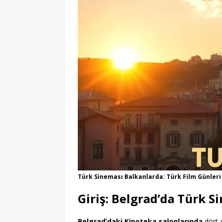
Türk Sineması Balkanlarda: Türk Film Günleri
Giriş: Belgrad’da Türk S
Belgrad’daki Kinoteka salonlarında
dört g