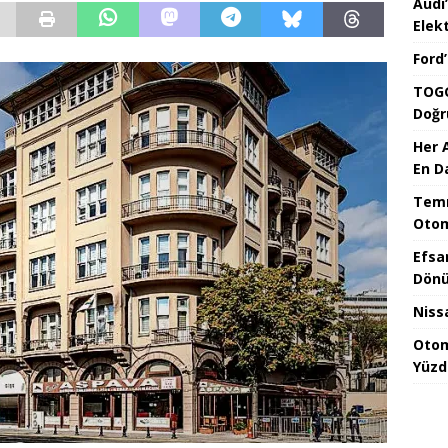
Audi
Elekt
Ford
TOGG
Doğr
Her 
En D
Temm
Otom
Efsa
Dönü
Niss
Otom
Yüzd