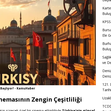
Karte
Bulu
KPSS 
Bursa
Ele Ge
Burha
Bulu
Sağlı
ve De
Deniz
Deni
121. 
 Başlıyor! - KamuHaber
Tarih
inemasının Zengin Çeşitliliği
Uzakl
TCDD 
ün sürecek özel bir sinema etkinliğiyle
Türkiye’nin güncel