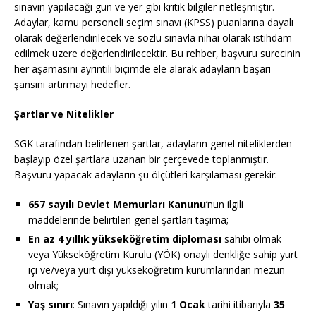
sınavın yapılacağı gün ve yer gibi kritik bilgiler netleşmiştir.
Adaylar, kamu personeli seçim sınavı (KPSS) puanlarına dayalı
olarak değerlendirilecek ve sözlü sınavla nihai olarak istihdam
edilmek üzere değerlendirilecektir. Bu rehber, başvuru sürecinin
her aşamasını ayrıntılı biçimde ele alarak adayların başarı
şansını artırmayı hedefler.
Şartlar ve Nitelikler
SGK tarafından belirlenen şartlar, adayların genel niteliklerden
başlayıp özel şartlara uzanan bir çerçevede toplanmıştır.
Başvuru yapacak adayların şu ölçütleri karşılaması gerekir:
657 sayılı Devlet Memurları Kanunu
’nun ilgili
maddelerinde belirtilen genel şartları taşıma;
En az 4 yıllık yükseköğretim diploması
sahibi olmak
veya Yükseköğretim Kurulu (YÖK) onaylı denkliğe sahip yurt
içi ve/veya yurt dışı yükseköğretim kurumlarından mezun
olmak;
Yaş sınırı
: Sınavın yapıldığı yılın
1 Ocak
tarihi itibarıyla
35