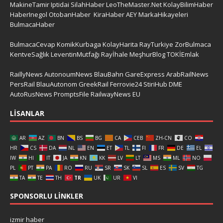
MakineTamir
Iptidai
SilahHaber
LeoTheMaster.Net
KolayBilimHaber
HaberInegol
OtobanHaber
KiraHaber
AEY
MarkaHikayeleri
BulmacaHaber
BulmacaCevap
KomikKurbaga
KolayHarita
RayTurkiye
ZorBulmaca
KentveSağlık
LeventinMutfağı
Rayİhale
MeşhurBlog
TOKİEmlak
RaillyNews
AutonoumNews
BlauBahn
GareExpress
ArabRailNews
PersRail
BlauAutonom
GreekRail
Ferrovie24
StiriHub
DME
AutoRusNews
PromptsFile
RailwayNews EU
LISANLAR
AR
AZ
BN
BS
BG
CA
CEB
ZH-CN
CO
HR
CS
DA
NL
EN
ET
TL
FI
FR
DE
EL
IW
HI
IT
JA
KN
KK
LV
LT
MS
ML
NO
PL
PT
PA
RO
RU
SR
SK
SL
ES
SV
TG
TA
TE
TH
TR
UK
UR
VI
SPONSORLU LINKLER
izmir haber