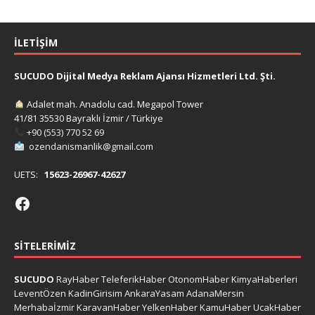
İLETIŞIM
SUCUDO Dijital Medya Reklam Ajansı Hizmetleri Ltd. Şti.
Adalet mah. Anadolu cad. Megapol Tower
41/81 35530 Bayraklı İzmir / Türkiye
+90 (553) 770 52 69
ozendanismanlik@gmail.com
UETS:
15623-26967-42627
SITELERIMIZ
SUCUDO
RayHaber
TeleferikHaber
OtonomHaber
KimyaHaberleri
LeventÖzen
KadinGirisim
AnkaraYasam
AdanaMersin
Merhabaİzmir
KaravanHaber
YelkenHaber
KamuHaber
UcakHaber