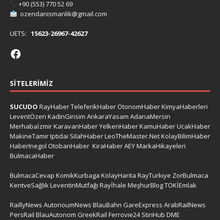
+90 (553) 770 52 69
ozendanismanlik@gmail.com
UETS:
15623-26967-42627
SITELERIMIZ
SUCUDO
RayHaber
TeleferikHaber
OtonomHaber
KimyaHaberleri
LeventÖzen
KadinGirisim
AnkaraYasam
AdanaMersin
Merhabaİzmir
KaravanHaber
YelkenHaber
KamuHaber
UcakHaber
MakineTamir
Iptidai
SilahHaber
LeoTheMaster.Net
KolayBilimHaber
HaberInegol
OtobanHaber
KiraHaber
AEY
MarkaHikayeleri
BulmacaHaber
BulmacaCevap
KomikKurbaga
KolayHarita
RayTurkiye
ZorBulmaca
KentveSağlık
LeventinMutfağı
Rayİhale
MeşhurBlog
TOKİEmlak
RaillyNews
AutonoumNews
BlauBahn
GareExpress
ArabRailNews
PersRail
BlauAutonom
GreekRail
Ferrovie24
StiriHub
DME