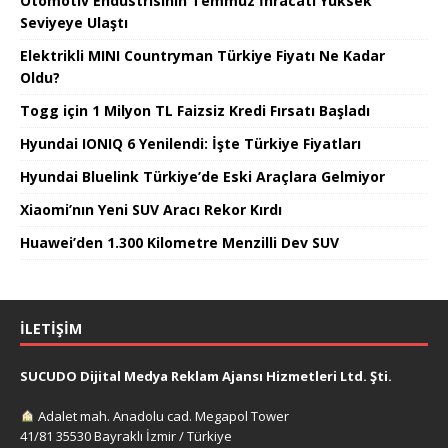
Otomotiv Endüstrisinin Temmuz İhracatı Yüksek
Seviyeye Ulaştı
Elektrikli MINI Countryman Türkiye Fiyatı Ne Kadar
Oldu?
Togg için 1 Milyon TL Faizsiz Kredi Fırsatı Başladı
Hyundai IONIQ 6 Yenilendi: İşte Türkiye Fiyatları
Hyundai Bluelink Türkiye’de Eski Araçlara Gelmiyor
Xiaomi’nın Yeni SUV Aracı Rekor Kırdı
Huawei’den 1.300 Kilometre Menzilli Dev SUV
İLETIŞIM
SUCUDO Dijital Medya Reklam Ajansı Hizmetleri Ltd. Şti.
Adalet mah. Anadolu cad. Megapol Tower
41/81 35530 Bayraklı İzmir / Türkiye