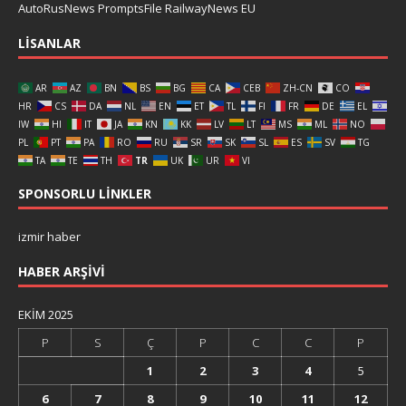
AutoRusNews
PromptsFile
RailwayNews EU
LISANLAR
AR
AZ
BN
BS
BG
CA
CEB
ZH-CN
CO
HR
CS
DA
NL
EN
ET
TL
FI
FR
DE
EL
IW
HI
IT
JA
KN
KK
LV
LT
MS
ML
NO
PL
PT
PA
RO
RU
SR
SK
SL
ES
SV
TG
TA
TE
TH
TR
UK
UR
VI
SPONSORLU LINKLER
izmir haber
HABER ARŞIVI
EKIM 2025
P
S
Ç
P
C
C
P
1
2
3
4
5
6
7
8
9
10
11
12