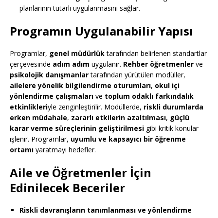
planlarının tutarlı uygulanmasını sağlar.
Programın Uygulanabilir Yapısı
Programlar,
genel müdürlük
tarafından belirlenen standartlar
çerçevesinde
adım adım
uygulanır.
Rehber öğretmenler
ve
psikolojik danışmanlar
tarafından yürütülen modüller,
ailelere yönelik bilgilendirme oturumları
,
okul içi
yönlendirme çalışmaları
ve
toplum odaklı farkındalık
etkinlikleri
yle zenginleştirilir. Modüllerde,
riskli durumlarda
erken müdahale
,
zararlı etkilerin azaltılması
,
güçlü
karar verme süreçlerinin geliştirilmesi
gibi kritik konular
işlenir. Programlar,
uyumlu ve kapsayıcı bir öğrenme
ortamı
yaratmayı hedefler.
Aile ve Öğretmenler İçin
Edinilecek Beceriler
Riskli davranışların tanımlanması ve yönlendirme