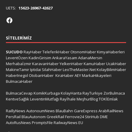
UETS:
15623-26967-42627
SITELERIMIZ
SUCUDO
RayHaber
TeleferikHaber
OtonomHaber
KimyaHaberleri
LeventÖzen
KadinGirisim
AnkaraYasam
AdanaMersin
Merhabaİzmir
KaravanHaber
YelkenHaber
KamuHaber
UcakHaber
MakineTamir
Iptidai
SilahHaber
LeoTheMaster.Net
KolayBilimHaber
HaberInegol
OtobanHaber
KiraHaber
AEY
MarkaHikayeleri
BulmacaHaber
BulmacaCevap
KomikKurbaga
KolayHarita
RayTurkiye
ZorBulmaca
KentveSağlık
LeventinMutfağı
Rayİhale
MeşhurBlog
TOKİEmlak
RaillyNews
AutonoumNews
BlauBahn
GareExpress
ArabRailNews
PersRail
BlauAutonom
GreekRail
Ferrovie24
StiriHub
DME
AutoRusNews
PromptsFile
RailwayNews EU