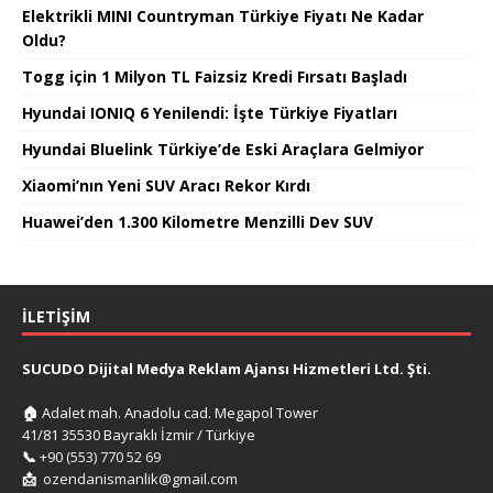
Elektrikli MINI Countryman Türkiye Fiyatı Ne Kadar
Oldu?
Togg için 1 Milyon TL Faizsiz Kredi Fırsatı Başladı
Hyundai IONIQ 6 Yenilendi: İşte Türkiye Fiyatları
Hyundai Bluelink Türkiye’de Eski Araçlara Gelmiyor
Xiaomi’nın Yeni SUV Aracı Rekor Kırdı
Huawei’den 1.300 Kilometre Menzilli Dev SUV
İLETIŞIM
SUCUDO Dijital Medya Reklam Ajansı Hizmetleri Ltd. Şti.
🏠
Adalet mah. Anadolu cad. Megapol Tower
41/81 35530 Bayraklı İzmir / Türkiye
📞
+90 (553) 770 52 69
📩
ozendanismanlik@gmail.com