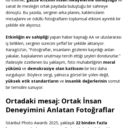
sanat ile mesleğin ortak paydada buluştuğu bir sahneye
dönüştü. Bu yazıda, serginin arka planını, katılımcıların
mesajlarını ve ödüllü fotoğrafların toplumsal etkisini ayrıntılı bir
şekilde ele alıyoruz.
Etkinliğin ev sahipliği
yapan haber kaynağı AA ve uluslararası
iş birlikleri, serginin sürecini şeffaf bir şekilde aktarıyor.
Karagöz’ün, “Fotoğraflar, insanların gözlerini kaçırdığı anları
yakalar, başkalarının unutmayı tercih ettiği şeyleri dondururlar.”
ifadesiyle özetlenen bu yaklaşım, foto muhabirliğinin
moral
yükünü
ve
demokrasiye olan katkısını
bir kez daha
vurguluyor. Böylece sergi, yalnızca görsel bir şölen değil,
yüksek etik standartların
ve
insanlık değerlerinin
somut
bir temsilini sunuyor.
Ortadaki mesaj: Ortak İnsan
Deneyimini Anlatan Fotoğraflar
İstanbul Photo Awards 2025, yaklaşık
22 binden fazla