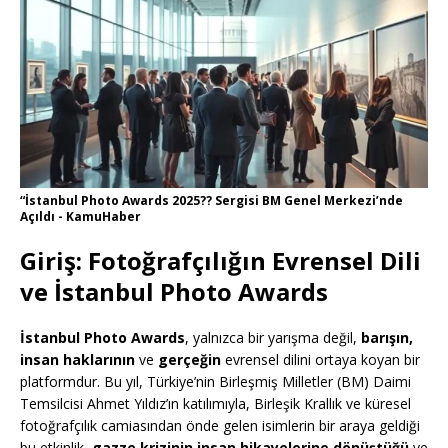
“İstanbul Photo Awards 2025?? Sergisi BM Genel Merkezi’nde
Açıldı - KamuHaber
Giriş: Fotoğrafçılığın Evrensel Dili
ve İstanbul Photo Awards
İstanbul Photo Awards
, yalnızca bir yarışma değil,
barışın,
insan haklarının
ve
gerçeğin
evrensel dilini ortaya koyan bir
platformdur. Bu yıl, Türkiye’nin Birleşmiş Milletler (BM) Daimi
Temsilcisi Ahmet Yıldız’ın katılımıyla, Birleşik Krallık ve küresel
fotoğrafçılık camiasından önde gelen isimlerin bir araya geldiği
bu etkinlik,
gazze krizinin insan hikayelerine dönüştüğü
ve