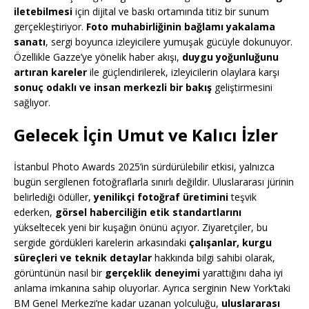
iletebilmesi
için dijital ve baskı ortamında titiz bir sunum
gerçekleştiriyor.
Foto muhabirliğinin bağlamı yakalama
sanatı
, sergi boyunca izleyicilere yumuşak gücüyle dokunuyor.
Özellikle Gazze’ye yönelik haber akışı,
duygu yoğunluğunu
artıran kareler
ile güçlendirilerek, izleyicilerin olaylara karşı
sonuç odaklı ve insan merkezli bir bakış
geliştirmesini
sağlıyor.
Gelecek İçin Umut ve Kalıcı İzler
İstanbul Photo Awards 2025’in sürdürülebilir etkisi, yalnızca
bugün sergilenen fotoğraflarla sınırlı değildir. Uluslararası jürinin
belirlediği ödüller,
yenilikçi fotoğraf üretimini
teşvik
ederken,
görsel haberciliğin etik standartlarını
yükseltecek yeni bir kuşağın önünü açıyor. Ziyaretçiler, bu
sergide gördükleri karelerin arkasındaki
çalışanlar, kurgu
süreçleri ve teknik detaylar
hakkında bilgi sahibi olarak,
görüntünün nasıl bir
gerçeklik deneyimi
yarattığını daha iyi
anlama imkanına sahip oluyorlar. Ayrıca serginin New York’taki
BM Genel Merkezi’ne kadar uzanan yolculuğu,
uluslararası