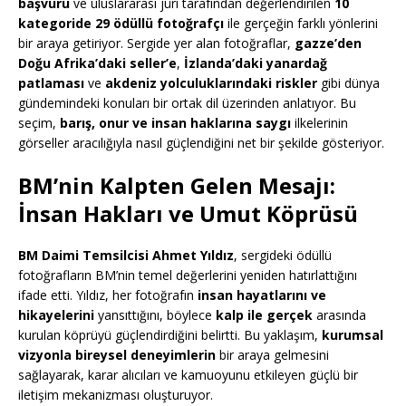
başvuru
ve uluslararası jüri tarafından değerlendirilen
10
kategoride 29 ödüllü fotoğrafçı
ile gerçeğin farklı yönlerini
bir araya getiriyor. Sergide yer alan fotoğraflar,
gazze’den
Doğu Afrika’daki seller’e
,
İzlanda’daki yanardağ
patlaması
ve
akdeniz yolculuklarındaki riskler
gibi dünya
gündemindeki konuları bir ortak dil üzerinden anlatıyor. Bu
seçim,
barış, onur ve insan haklarına saygı
ilkelerinin
görseller aracılığıyla nasıl güçlendiğini net bir şekilde gösteriyor.
BM’nin Kalpten Gelen Mesajı:
İnsan Hakları ve Umut Köprüsü
BM Daimi Temsilcisi Ahmet Yıldız
, sergideki ödüllü
fotoğrafların BM’nin temel değerlerini yeniden hatırlattığını
ifade etti. Yıldız, her fotoğrafın
insan hayatlarını ve
hikayelerini
yansıttığını, böylece
kalp ile gerçek
arasında
kurulan köprüyü güçlendirdiğini belirtti. Bu yaklaşım,
kurumsal
vizyonla bireysel deneyimlerin
bir araya gelmesini
sağlayarak, karar alıcıları ve kamuoyunu etkileyen güçlü bir
iletişim mekanizması oluşturuyor.