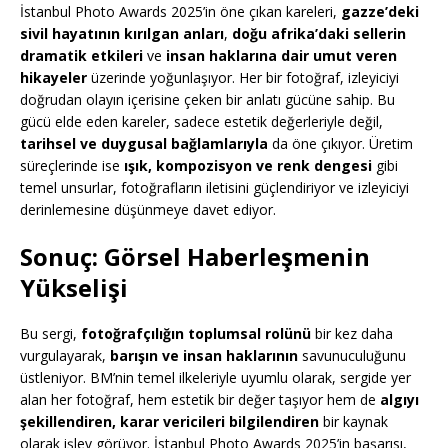
İstanbul Photo Awards 2025’in öne çıkan kareleri,
gazze’deki
sivil hayatının kırılgan anları
,
doğu afrika’daki sellerin
dramatik etkileri
ve
insan haklarına dair umut veren
hikayeler
üzerinde yoğunlaşıyor. Her bir fotoğraf, izleyiciyi
doğrudan olayın içerisine çeken bir anlatı gücüne sahip. Bu
gücü elde eden kareler, sadece estetik değerleriyle değil,
tarihsel ve duygusal bağlamlarıyla
da öne çıkıyor. Üretim
süreçlerinde ise
ışık, kompozisyon ve renk dengesi
gibi
temel unsurlar, fotoğrafların iletisini güçlendiriyor ve izleyiciyi
derinlemesine düşünmeye davet ediyor.
Sonuç: Görsel Haberleşmenin
Yükselişi
Bu sergi,
fotoğrafçılığın toplumsal rolünü
bir kez daha
vurgulayarak,
barışın ve insan haklarının
savunuculuğunu
üstleniyor. BM’nin temel ilkeleriyle uyumlu olarak, sergide yer
alan her fotoğraf, hem estetik bir değer taşıyor hem de
algıyı
şekillendiren, karar vericileri bilgilendiren
bir kaynak
olarak işlev görüyor. İstanbul Photo Awards 2025’in başarısı,