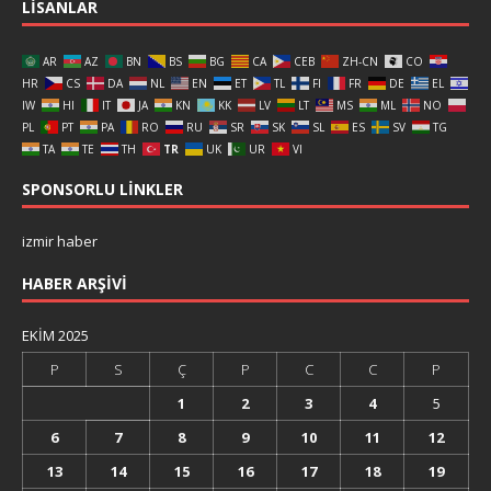
LISANLAR
AR
AZ
BN
BS
BG
CA
CEB
ZH-CN
CO
HR
CS
DA
NL
EN
ET
TL
FI
FR
DE
EL
IW
HI
IT
JA
KN
KK
LV
LT
MS
ML
NO
PL
PT
PA
RO
RU
SR
SK
SL
ES
SV
TG
TA
TE
TH
TR
UK
UR
VI
SPONSORLU LINKLER
izmir haber
HABER ARŞIVI
EKIM 2025
P
S
Ç
P
C
C
P
1
2
3
4
5
6
7
8
9
10
11
12
13
14
15
16
17
18
19