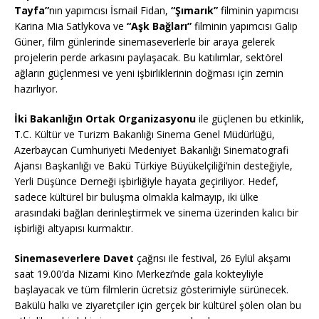
Tayfa”
nın yapımcısı İsmail Fidan,
“Şımarık”
filminin yapımcısı
Karina Mia Satlykova ve
“Aşk Bağları”
filminin yapımcısı Galip
Güner, film günlerinde sinemaseverlerle bir araya gelerek
projelerin perde arkasını paylaşacak. Bu katılımlar, sektörel
ağların güçlenmesi ve yeni işbirliklerinin doğması için zemin
hazırlıyor.
İki Bakanlığın Ortak Organizasyonu
ile güçlenen bu etkinlik,
T.C. Kültür ve Turizm Bakanlığı Sinema Genel Müdürlüğü,
Azerbaycan Cumhuriyeti Medeniyet Bakanlığı Sinematografi
Ajansı Başkanlığı ve Bakü Türkiye Büyükelçiliği’nin desteğiyle,
Yerli Düşünce Derneği işbirliğiyle hayata geçiriliyor. Hedef,
sadece kültürel bir buluşma olmakla kalmayıp, iki ülke
arasındaki bağları derinleştirmek ve sinema üzerinden kalıcı bir
işbirliği altyapısı kurmaktır.
Sinemaseverlere Davet
çağrısı ile festival, 26 Eylül akşamı
saat 19.00’da Nizami Kino Merkezi’nde gala kokteyliyle
başlayacak ve tüm filmlerin ücretsiz gösterimiyle sürünecek.
Bakülü halkı ve ziyaretçiler için gerçek bir kültürel şölen olan bu