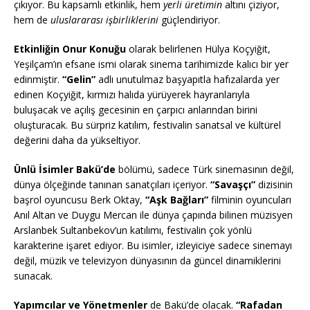
çıkıyor. Bu kapsamlı etkinlik, hem
yerli üretimin
altını çiziyor,
hem de
uluslararası işbirliklerini
güçlendiriyor.
Etkinliğin Onur Konuğu
olarak belirlenen Hülya Koçyiğit,
Yeşilçam’ın efsane ismi olarak sinema tarihimizde kalıcı bir yer
edinmiştir.
“Gelin”
adlı unutulmaz başyapıtla hafızalarda yer
edinen Koçyiğit, kırmızı halıda yürüyerek hayranlarıyla
buluşacak ve açılış gecesinin en çarpıcı anlarından birini
oluşturacak. Bu sürpriz katılım, festivalin sanatsal ve kültürel
değerini daha da yükseltiyor.
Ünlü İsimler Bakü’de
bölümü, sadece Türk sinemasının değil,
dünya ölçeğinde tanınan sanatçıları içeriyor.
“Savaşçı”
dizisinin
başrol oyuncusu Berk Oktay,
“Aşk Bağları”
filminin oyuncuları
Anıl Altan ve Duygu Mercan ile dünya çapında bilinen müzisyen
Arslanbek Sultanbekov’un katılımı, festivalin çok yönlü
karakterine işaret ediyor. Bu isimler, izleyiciye sadece sinemayı
değil, müzik ve televizyon dünyasının da güncel dinamiklerini
sunacak.
Yapımcılar ve Yönetmenler
de Bakü’de olacak.
“Rafadan