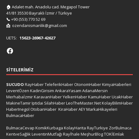
🏠
Adalet mah. Anadolu cad. Megapol Tower
41/81 35530 Bayraklı İzmir / Türkiye
📞
+90 (553) 770 52 69
📩
ozendanismanlik@gmail.com
UETS:
15623-26967-42627
SITELERIMIZ
SUCUDO
RayHaber
TeleferikHaber
OtonomHaber
KimyaHaberleri
LeventÖzen
KadinGirisim
AnkaraYasam
AdanaMersin
Merhabaİzmir
KaravanHaber
YelkenHaber
KamuHaber
UcakHaber
MakineTamir
Iptidai
SilahHaber
LeoTheMaster.Net
KolayBilimHaber
HaberInegol
OtobanHaber
KiraHaber
AEY
MarkaHikayeleri
BulmacaHaber
BulmacaCevap
KomikKurbaga
KolayHarita
RayTurkiye
ZorBulmaca
KentveSağlık
LeventinMutfağı
Rayİhale
MeşhurBlog
TOKİEmlak