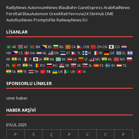
RaillyNews
AutonoumNews
BlauBahn
GareExpress
ArabRailNews
PersRail
BlauAutonom
GreekRail
Ferrovie24
StiriHub
DME
AutoRusNews
PromptsFile
RailwayNews EU
LISANLAR
AR
AZ
BN
BS
BG
CA
CEB
ZH-CN
CO
HR
CS
DA
NL
EN
ET
TL
FI
FR
DE
EL
IW
HI
IT
JA
KN
KK
LV
LT
MS
ML
NO
PL
PT
PA
RO
RU
SR
SK
SL
ES
SV
TG
TA
TE
TH
TR
UK
UR
VI
SPONSORLU LINKLER
izmir haber
HABER ARŞIVI
EYLÜL 2025
P
S
Ç
P
C
C
P