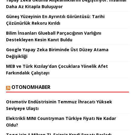
Daha Az Kitapla Buluşuyor
Güneş Yüzeyinin En Ayrıntılı Görüntüsü: Tarihi
Çözünürlük Rekoru Kırıldı
Bilim İnsanları Glueball Parçacığının Varlığını
Destekleyen Kesin Kanıt Buldu
Google Yapay Zeka Biriminde Üst Düzey Atama
Değişikliği
MEB ve Türk Kızılay’dan Çocuklara Yönelik Afet
Farkındalık Çalıştayı
OTONOMHABER
Otomotiv Endüstrisinin Temmuz İhracatı Yüksek
Seviyeye Ulaştı
Elektrikli MINI Countryman Türkiye Fiyatı Ne Kadar
Oldu?
Togg için 1 Milyon TL Faizsiz Kredi Fırsatı Başladı